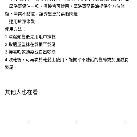
．摩洛哥優油－乾、濕髮皆可使用，摩洛哥堅果油提供全方位修
付款後萊爾富取貨
【「AFTEE先享後付」結帳流程】
１．於結帳方式選擇「AFTEE先享後付」後，將跳轉至「AFTEE先享後付」
復，清爽不黏膩，讓秀髮更加柔順閃耀
每筆NT$100，滿NT$3,000(含以上)免運費
結帳頁面，進行簡訊認證並確認金額後，即可完成結帳。
．適用於漂染髮
２．訂單成立數日內，您將收到繳費通知簡訊。
付款後7-11取貨
使用方法：
３．收到繳費通知簡訊後14天內，點擊此簡訊中的連結，可透過四大超商／
每筆NT$100，滿NT$3,000(含以上)免運費
ATM／網路銀行／等多元方式進行付款，方視為交易完成。
1.清潔頭髮後先用毛巾擦乾
※ 請注意：結帳手續完成當下不需立刻繳費，但若您需要取消訂單，請聯絡
2.取適量塗抹在髮根至髮尾
宅配
購買商品的店家。未經商家同意取消之訂單仍視為有效，需透過AFTEE先享
後付繳納相關費用。
3.接著吹乾頭髮或自然乾燥
每筆NT$120，滿NT$3,000(含以上)免運費
※ 交易是否成功請以「AFTEE先享後付 」之結帳頁面顯示為準，若有關於
4.吹乾後，可再次於乾髮上使用，能擺平不聽話的髮絲或加強滋潤
是否繳費成功／繳費後需取消欲退款等相關疑問，請聯繫「AFTEE先享後付
宅配-離島
髮尾。
客戶支援中心」
https://netprotections.freshdesk.com/support/home
每筆NT$320，滿NT$3,000(含以上)免運費
【注意事項】
１．透過由恩沛科技股份有限公司提供之「AFTEE先享後付」服務完成之交
易，需依本服務之必要範圍內提供個人資料，並將交易相關給付款項請求債
其他人也在看
權轉讓予恩沛科技股份有限公司。
２．關於個人資料處理事宜，請瀏覽以下網址：
https://aftee.tw/terms/#terms3
３．未成年的使用者請事先徵得法定代理人或監護人之同意方可使用
「AFTEE先享後付」，若未經同意申辦者引起之損失，本公司不負相關責
任。
４．使用「AFTEE先享後付」時，將依據個別帳號之用戶狀況，依本公司即
時審查核予不同之上限額度；若仍有額度不足之情形，本公司將視審查結果