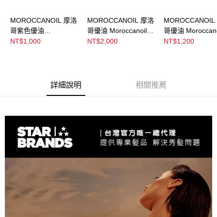
請求用戶進行身份認證。
５．嚴禁一人註冊多個帳號或使用他人資訊註冊。若發現惡意使用之情形，
MOROCCANOIL 摩洛
MOROCCANOIL 摩洛
MOROCCANOIL
恩沛科技股份有限公司將有權停止該用戶之使用額度並採取法律行動。
哥紫色優油
哥優油 Moroccanoil
哥優油 Moroccano
Moroccanoil
Treatment
Treatment
NT$1,000
NT$2,000
NT$1,200
Treatment Purple
詳細說明
相關推薦