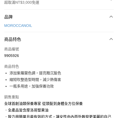
超取滿NT$3,000免運
付款方式
品牌
信用卡一次付款
MOROCCANOIL
LINE Pay
商品特色
Apple Pay
商品編號
街口支付
9905926
悠遊付
商品特色
Google Pay
添加紫羅蘭色調，提亮黯沉髮色
AFTEE先享後付
縮短吹整造型時間，減少熱傷害
相關說明
一瓶多用途，加強保養功效
【關於「AFTEE先享後付」】
AFTEE先享後付是「在收到商品之後才付款」的支付方式。 讓您購物簡單
銷售重點
運送方式
便利好安心！
全球首創油類保養專家 從頭髮到身體全方位保養
１．簡單：不需註冊會員、不需綁卡、不需儲值。
付款後全家取貨
．全產品皆含摩洛哥堅果油
２．便利：只要手機號碼，簡訊認證，即可結帳。
每筆NT$100，滿NT$3,000(含以上)免運費
３．安心：先確認商品／服務後，再付款。
．致力用簡單且最有效的方式，讓女性由內而外散發更美麗的自己