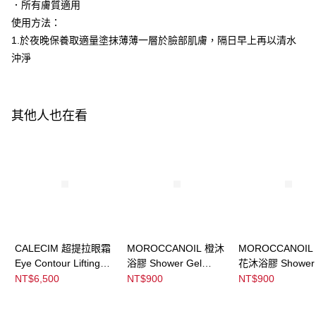
ATM／網路銀行／等多元方式進行付款，方視為交易完成。
．所有膚質適用
※ 請注意：結帳手續完成當下不需立刻繳費，但若您需要取消訂單，請聯絡
使用方法：
購買商品的店家。未經商家同意取消之訂單仍視為有效，需透過AFTEE先享
後付繳納相關費用。
1.於夜晚保養取適量塗抹薄薄一層於臉部肌膚，隔日早上再以清水
※ 交易是否成功請以「AFTEE先享後付 」之結帳頁面顯示為準，若有關於
沖淨
是否繳費成功／繳費後需取消欲退款等相關疑問，請聯繫「AFTEE先享後付
客戶支援中心」
https://netprotections.freshdesk.com/support/home
【注意事項】
其他人也在看
１．透過由恩沛科技股份有限公司提供之「AFTEE先享後付」服務完成之交
易，需依本服務之必要範圍內提供個人資料，並將交易相關給付款項請求債
權轉讓予恩沛科技股份有限公司。
２．關於個人資料處理事宜，請瀏覽以下網址：
https://aftee.tw/terms/#terms3
３．未成年的使用者請事先徵得法定代理人或監護人之同意方可使用
「AFTEE先享後付」，若未經同意申辦者引起之損失，本公司不負相關責
任。
４．使用「AFTEE先享後付」時，將依據個別帳號之用戶狀況，依本公司即
時審查核予不同之上限額度；若仍有額度不足之情形，本公司將視審查結果
請求用戶進行身份認證。
CALECIM 超提拉眼霜
MOROCCANOIL 橙沐
MOROCCANOIL
５．嚴禁一人註冊多個帳號或使用他人資訊註冊。若發現惡意使用之情形，
Eye Contour Lifting
浴膠 Shower Gel
花沐浴膠 Shower 
恩沛科技股份有限公司將有權停止該用戶之使用額度並採取法律行動。
Cream
Soleil De Tander
Dahlia Rouge
NT$6,500
NT$900
NT$900