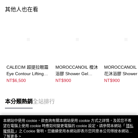
其他人也在看
CALECIM 超提拉眼霜
MOROCCANOIL 橙沐
MOROCCANOIL
Eye Contour Lifting
浴膠 Shower Gel
花沐浴膠 Shower 
Cream
Soleil De Tander
Dahlia Rouge
NT$6,500
NT$900
NT$900
本分類熱銷
全站排行
本網站中使用 cookie，欲查詢有關本網站使用 cookie 方式之詳情，及若您不希
熱門標籤
望在電腦上使用 cookie 時應如何變更電腦的 cookie 設定，請參閱本網站「
隱私
權條款
」之 Cookie 聲明。您繼續使用本網站即表示您同意本公司得按本網站使
用條款之 Cookie 聲明使用 cookie。
了解更多 >