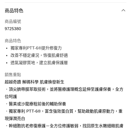
LINE Pay
商品特色
Apple Pay
商品編號
街口支付
9725380
悠遊付
商品特色
Google Pay
獨家專利PTT-6®提升修復力
AFTEE先享後付
改善不穩定膚況，恢復肌膚舒適
相關說明
透氣凝膠質地，建立肌膚保護層
【關於「AFTEE先享後付」】
AFTEE先享後付是「在收到商品之後才付款」的支付方式。 讓您購物簡單
銷售重點
運送方式
便利好安心！
超越奇蹟 解碼科學 肌膚煥發新生
１．簡單：不需註冊會員、不需綁卡、不需儲值。
宅配
．頂尖臍帶膜萃取技術，並將醫療護理概念延伸至護膚保養，全方
２．便利：只要手機號碼，簡訊認證，即可結帳。
每筆NT$120，滿NT$3,000(含以上)免運費
３．安心：先確認商品／服務後，再付款。
位呵護
．醫美或沙龍療程前後的輔助保養
宅配-離島
【「AFTEE先享後付」結帳流程】
１．於結帳方式選擇「AFTEE先享後付」後，將跳轉至「AFTEE先享後付」
．獨家專利 PTT-6®，富含強效蛋白質，幫助啟動肌膚原動力，重
每筆NT$320，滿NT$3,000(含以上)免運費
結帳頁面，進行簡訊認證並確認金額後，即可完成結帳。
現彈潤亮白
２．訂單成立數日內，您將收到繳費通知簡訊。
．幹細胞抗老修復療護－全方位修護敏弱，找回原生水嫩細緻肌膚
３．收到繳費通知簡訊後14天內，點擊此簡訊中的連結，可透過四大超商／