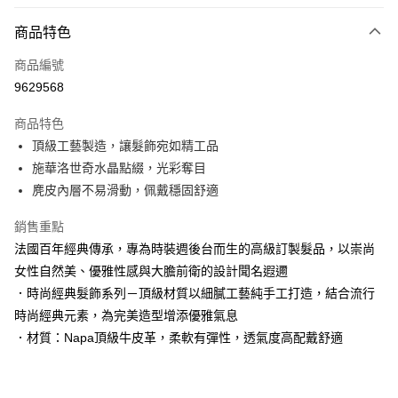
LINE Pay
商品特色
Apple Pay
商品編號
街口支付
9629568
悠遊付
商品特色
Google Pay
頂級工藝製造，讓髮飾宛如精工品
AFTEE先享後付
施華洛世奇水晶點綴，光彩奪目
相關說明
麂皮內層不易滑動，佩戴穩固舒適
【關於「AFTEE先享後付」】
AFTEE先享後付是「在收到商品之後才付款」的支付方式。 讓您購物簡單
銷售重點
運送方式
便利好安心！
法國百年經典傳承，專為時裝週後台而生的高級訂製髮品，以崇尚
１．簡單：不需註冊會員、不需綁卡、不需儲值。
宅配
女性自然美、優雅性感與大膽前衛的設計聞名遐邇
２．便利：只要手機號碼，簡訊認證，即可結帳。
每筆NT$120，滿NT$3,000(含以上)免運費
３．安心：先確認商品／服務後，再付款。
．時尚經典髮飾系列－頂級材質以細膩工藝純手工打造，結合流行
時尚經典元素，為完美造型增添優雅氣息
宅配-離島
【「AFTEE先享後付」結帳流程】
１．於結帳方式選擇「AFTEE先享後付」後，將跳轉至「AFTEE先享後付」
．材質：Napa頂級牛皮革，柔軟有彈性，透氣度高配戴舒適
每筆NT$320，滿NT$3,000(含以上)免運費
結帳頁面，進行簡訊認證並確認金額後，即可完成結帳。
２．訂單成立數日內，您將收到繳費通知簡訊。
３．收到繳費通知簡訊後14天內，點擊此簡訊中的連結，可透過四大超商／