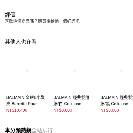
評價
喜歡這個商品嗎？購買後給他一個好評吧
其他人也在看
BALMAIN 金銀B小髮
BALMAIN 經典髮箍-
BALMAIN 經典髮
夾 Barrette Pour
細/白 Cellulose
細/黑 Cellulose
Cheveux Medium
Acetate Headband
Acetate Headba
NT$10,400
NT$8,000
NT$8,000
Silver/Gold
White/Black Small
Black/White Smal
本分類熱銷
全站排行