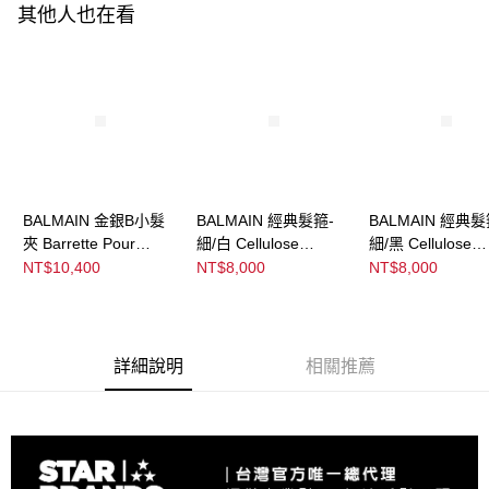
ATM／網路銀行／等多元方式進行付款，方視為交易完成。
其他人也在看
※ 請注意：結帳手續完成當下不需立刻繳費，但若您需要取消訂單，請聯絡
購買商品的店家。未經商家同意取消之訂單仍視為有效，需透過AFTEE先享
後付繳納相關費用。
※ 交易是否成功請以「AFTEE先享後付 」之結帳頁面顯示為準，若有關於
是否繳費成功／繳費後需取消欲退款等相關疑問，請聯繫「AFTEE先享後付
客戶支援中心」
https://netprotections.freshdesk.com/support/home
【注意事項】
１．透過由恩沛科技股份有限公司提供之「AFTEE先享後付」服務完成之交
易，需依本服務之必要範圍內提供個人資料，並將交易相關給付款項請求債
權轉讓予恩沛科技股份有限公司。
BALMAIN 金銀B小髮
BALMAIN 經典髮箍-
BALMAIN 經典髮
２．關於個人資料處理事宜，請瀏覽以下網址：
夾 Barrette Pour
細/白 Cellulose
細/黑 Cellulose
https://aftee.tw/terms/#terms3
Cheveux Medium
Acetate Headband
Acetate Headba
NT$10,400
NT$8,000
NT$8,000
３．未成年的使用者請事先徵得法定代理人或監護人之同意方可使用
Silver/Gold
White/Black Small
Black/White Smal
「AFTEE先享後付」，若未經同意申辦者引起之損失，本公司不負相關責
任。
４．使用「AFTEE先享後付」時，將依據個別帳號之用戶狀況，依本公司即
時審查核予不同之上限額度；若仍有額度不足之情形，本公司將視審查結果
詳細說明
相關推薦
請求用戶進行身份認證。
５．嚴禁一人註冊多個帳號或使用他人資訊註冊。若發現惡意使用之情形，
恩沛科技股份有限公司將有權停止該用戶之使用額度並採取法律行動。