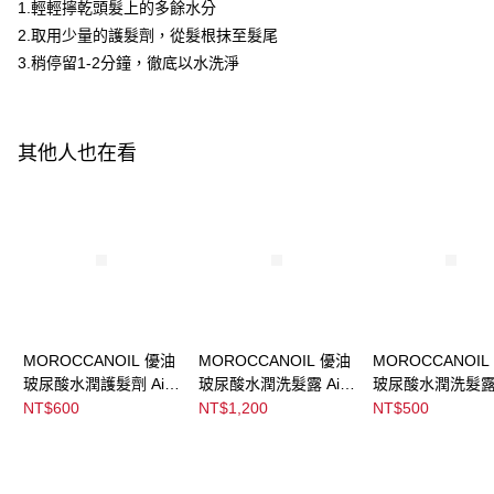
ATM／網路銀行／等多元方式進行付款，方視為交易完成。
1.輕輕擰乾頭髮上的多餘水分
※ 請注意：結帳手續完成當下不需立刻繳費，但若您需要取消訂單，請聯絡
2.取用少量的護髮劑，從髮根抹至髮尾
宅配
購買商品的店家。未經商家同意取消之訂單仍視為有效，需透過AFTEE先享
後付繳納相關費用。
3.稍停留1-2分鐘，徹底以水洗淨
每筆NT$120，滿NT$3,000(含以上)免運費
※ 交易是否成功請以「AFTEE先享後付 」之結帳頁面顯示為準，若有關於
是否繳費成功／繳費後需取消欲退款等相關疑問，請聯繫「AFTEE先享後付
宅配-離島
客戶支援中心」
https://netprotections.freshdesk.com/support/home
每筆NT$320，滿NT$3,000(含以上)免運費
其他人也在看
【注意事項】
１．透過由恩沛科技股份有限公司提供之「AFTEE先享後付」服務完成之交
易，需依本服務之必要範圍內提供個人資料，並將交易相關給付款項請求債
權轉讓予恩沛科技股份有限公司。
２．關於個人資料處理事宜，請瀏覽以下網址：
https://aftee.tw/terms/#terms3
３．未成年的使用者請事先徵得法定代理人或監護人之同意方可使用
「AFTEE先享後付」，若未經同意申辦者引起之損失，本公司不負相關責
任。
４．使用「AFTEE先享後付」時，將依據個別帳號之用戶狀況，依本公司即
時審查核予不同之上限額度；若仍有額度不足之情形，本公司將視審查結果
MOROCCANOIL 優油
MOROCCANOIL 優油
MOROCCANOIL
請求用戶進行身份認證。
玻尿酸水潤護髮劑 Airy
玻尿酸水潤洗髮露 Airy
玻尿酸水潤洗髮露 A
５．嚴禁一人註冊多個帳號或使用他人資訊註冊。若發現惡意使用之情形，
Moisture Conditioning
Moisture Shampoo
Moisture Shamp
NT$600
NT$1,200
NT$500
恩沛科技股份有限公司將有權停止該用戶之使用額度並採取法律行動。
Treatment