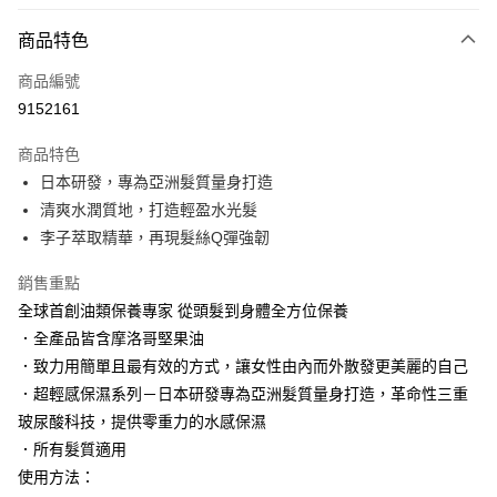
LINE Pay
商品特色
Apple Pay
商品編號
街口支付
9152161
悠遊付
商品特色
Google Pay
日本研發，專為亞洲髮質量身打造
AFTEE先享後付
清爽水潤質地，打造輕盈水光髮
相關說明
李子萃取精華，再現髮絲Q彈強韌
【關於「AFTEE先享後付」】
AFTEE先享後付是「在收到商品之後才付款」的支付方式。 讓您購物簡單
銷售重點
運送方式
便利好安心！
全球首創油類保養專家 從頭髮到身體全方位保養
１．簡單：不需註冊會員、不需綁卡、不需儲值。
付款後全家取貨
．全產品皆含摩洛哥堅果油
２．便利：只要手機號碼，簡訊認證，即可結帳。
每筆NT$100，滿NT$3,000(含以上)免運費
３．安心：先確認商品／服務後，再付款。
．致力用簡單且最有效的方式，讓女性由內而外散發更美麗的自己
．超輕感保濕系列－日本研發專為亞洲髮質量身打造，革命性三重
付款後萊爾富取貨
【「AFTEE先享後付」結帳流程】
１．於結帳方式選擇「AFTEE先享後付」後，將跳轉至「AFTEE先享後付」
玻尿酸科技，提供零重力的水感保濕
每筆NT$100，滿NT$3,000(含以上)免運費
結帳頁面，進行簡訊認證並確認金額後，即可完成結帳。
．所有髮質適用
２．訂單成立數日內，您將收到繳費通知簡訊。
付款後7-11取貨
使用方法：
３．收到繳費通知簡訊後14天內，點擊此簡訊中的連結，可透過四大超商／
每筆NT$100，滿NT$3,000(含以上)免運費