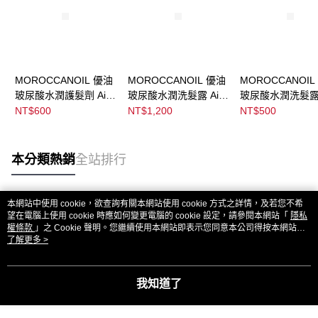
MOROCCANOIL 優油
MOROCCANOIL 優油
MOROCCANOIL
玻尿酸水潤護髮劑 Airy
玻尿酸水潤洗髮露 Airy
玻尿酸水潤洗髮露 A
Moisture Conditioning
Moisture Shampoo
Moisture Shamp
NT$600
NT$1,200
NT$500
Treatment
本分類熱銷
全站排行
本網站中使用 cookie，欲查詢有關本網站使用 cookie 方式之詳情，及若您不希
熱門標籤
望在電腦上使用 cookie 時應如何變更電腦的 cookie 設定，請參閱本網站「
隱私
權條款
」之 Cookie 聲明。您繼續使用本網站即表示您同意本公司得按本網站使
用條款之 Cookie 聲明使用 cookie。
了解更多 >
我知道了