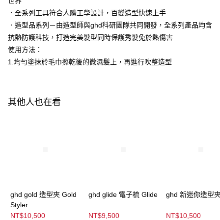
世界
２．便利：只要手機號碼，簡訊認證，即可結帳。
每筆NT$120，滿NT$3,000(含以上)免運費
３．安心：先確認商品／服務後，再付款。
．全系列工具符合人體工學設計，百變造型快速上手
．造型品系列－由造型師與ghd科研團隊共同開發，全系列產品均含
宅配-離島
【「AFTEE先享後付」結帳流程】
１．於結帳方式選擇「AFTEE先享後付」後，將跳轉至「AFTEE先享後付」
抗熱防護科技，打造完美髮型同時保護秀髮免於熱傷害
每筆NT$320，滿NT$3,000(含以上)免運費
結帳頁面，進行簡訊認證並確認金額後，即可完成結帳。
使用方法：
２．訂單成立數日內，您將收到繳費通知簡訊。
1.均勻塗抹於毛巾擦乾後的微濕髮上，再進行吹整造型
３．收到繳費通知簡訊後14天內，點擊此簡訊中的連結，可透過四大超商／
ATM／網路銀行／等多元方式進行付款，方視為交易完成。
※ 請注意：結帳手續完成當下不需立刻繳費，但若您需要取消訂單，請聯絡
購買商品的店家。未經商家同意取消之訂單仍視為有效，需透過AFTEE先享
後付繳納相關費用。
其他人也在看
※ 交易是否成功請以「AFTEE先享後付 」之結帳頁面顯示為準，若有關於
是否繳費成功／繳費後需取消欲退款等相關疑問，請聯繫「AFTEE先享後付
客戶支援中心」
https://netprotections.freshdesk.com/support/home
【注意事項】
１．透過由恩沛科技股份有限公司提供之「AFTEE先享後付」服務完成之交
易，需依本服務之必要範圍內提供個人資料，並將交易相關給付款項請求債
權轉讓予恩沛科技股份有限公司。
２．關於個人資料處理事宜，請瀏覽以下網址：
https://aftee.tw/terms/#terms3
ghd gold 造型夾 Gold
ghd glide 電子梳 Glide
ghd 新迷你造型夾 
３．未成年的使用者請事先徵得法定代理人或監護人之同意方可使用
「AFTEE先享後付」，若未經同意申辦者引起之損失，本公司不負相關責
Styler
任。
NT$10,500
NT$9,500
NT$10,500