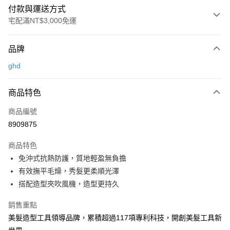
付款與運送方式
宅配滿NT$3,000免運
付款方式
品牌
信用卡一次付款
ghd
LINE Pay
商品特色
Apple Pay
商品編號
街口支付
8909875
悠遊付
商品特色
Google Pay
免沖式抗熱防護，質地輕盈無負擔
AFTEE先享後付
有效撫平毛燥，秀髮更柔順光澤
相關說明
搭配造型夾吹風機，造型更持久
【關於「AFTEE先享後付」】
AFTEE先享後付是「在收到商品之後才付款」的支付方式。 讓您購物簡單
銷售重點
運送方式
便利好安心！
美髮造型工具領導品牌，累積超過117項專利科技，開創美髮工具新
１．簡單：不需註冊會員、不需綁卡、不需儲值。
宅配