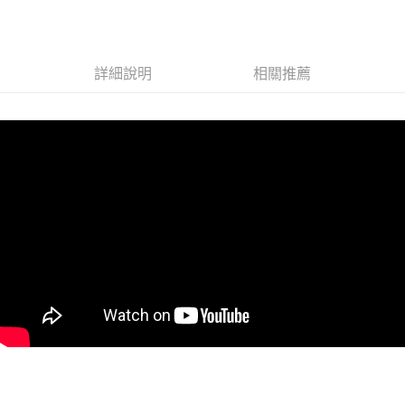
４．使用「AFTEE先享後付」時，將依據個別帳號之用戶狀況，依本公司即
時審查核予不同之上限額度；若仍有額度不足之情形，本公司將視審查結果
請求用戶進行身份認證。
５．嚴禁一人註冊多個帳號或使用他人資訊註冊。若發現惡意使用之情形，
恩沛科技股份有限公司將有權停止該用戶之使用額度並採取法律行動。
詳細說明
相關推薦