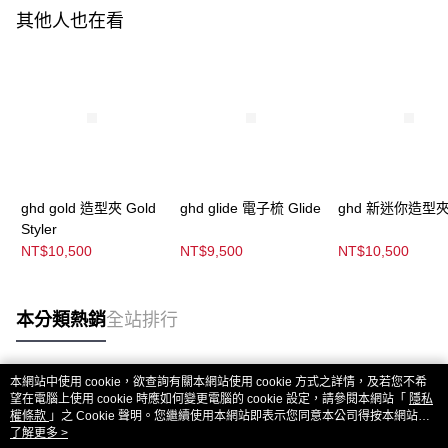
其他人也在看
ghd gold 造型夾 Gold
ghd glide 電子梳 Glide
ghd 新迷你造型夾 
Styler
NT$10,500
NT$9,500
NT$10,500
本分類熱銷
全站排行
本網站中使用 cookie，欲查詢有關本網站使用 cookie 方式之詳情，及若您不希
熱門標籤
望在電腦上使用 cookie 時應如何變更電腦的 cookie 設定，請參閱本網站「
隱私
權條款
」之 Cookie 聲明。您繼續使用本網站即表示您同意本公司得按本網站使
用條款之 Cookie 聲明使用 cookie。
了解更多 >