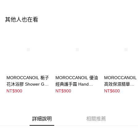
ATM／網路銀行／等多元方式進行付款，方視為交易完成。
※ 請注意：結帳手續完成當下不需立刻繳費，但若您需要取消訂單，請聯絡
宅配
購買商品的店家。未經商家同意取消之訂單仍視為有效，需透過AFTEE先享
後付繳納相關費用。
其他人也在看
每筆NT$120，滿NT$3,000(含以上)免運費
※ 交易是否成功請以「AFTEE先享後付 」之結帳頁面顯示為準，若有關於
是否繳費成功／繳費後需取消欲退款等相關疑問，請聯繫「AFTEE先享後付
宅配-離島
客戶支援中心」
https://netprotections.freshdesk.com/support/home
每筆NT$320，滿NT$3,000(含以上)免運費
【注意事項】
１．透過由恩沛科技股份有限公司提供之「AFTEE先享後付」服務完成之交
易，需依本服務之必要範圍內提供個人資料，並將交易相關給付款項請求債
權轉讓予恩沛科技股份有限公司。
２．關於個人資料處理事宜，請瀏覽以下網址：
https://aftee.tw/terms/#terms3
MOROCCANOIL 梔子
MOROCCANOIL 優油
MOROCCANOIL
３．未成年的使用者請事先徵得法定代理人或監護人之同意方可使用
「AFTEE先享後付」，若未經同意申辦者引起之損失，本公司不負相關責
花沐浴膠 Shower Gel
經典護手霜 Hand
高效保濕精華
任。
Ambiance De Plage
Cream Fragrance
Hydrating Styling
NT$900
NT$900
NT$600
４．使用「AFTEE先享後付」時，將依據個別帳號之用戶狀況，依本公司即
Original
Cream
時審查核予不同之上限額度；若仍有額度不足之情形，本公司將視審查結果
請求用戶進行身份認證。
５．嚴禁一人註冊多個帳號或使用他人資訊註冊。若發現惡意使用之情形，
恩沛科技股份有限公司將有權停止該用戶之使用額度並採取法律行動。
詳細說明
相關推薦