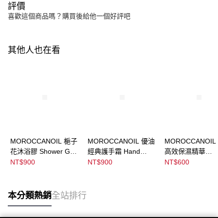
評價
喜歡這個商品嗎？購買後給他一個好評吧
其他人也在看
MOROCCANOIL 梔子
MOROCCANOIL 優油
MOROCCANOIL
花沐浴膠 Shower Gel
經典護手霜 Hand
高效保濕精華
Ambiance De Plage
Cream Fragrance
Hydrating Styling
NT$900
NT$900
NT$600
Original
Cream
本分類熱銷
全站排行