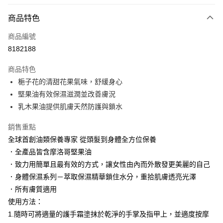
LINE Pay
商品特色
Apple Pay
商品編號
街口支付
8182188
悠遊付
商品特色
Google Pay
梔子花的清甜花果氣味，舒緩身心
AFTEE先享後付
堅果油有效保濕滋潤並改善膚況
相關說明
乳木果油提供肌膚天然防護與鎖水
【關於「AFTEE先享後付」】
AFTEE先享後付是「在收到商品之後才付款」的支付方式。 讓您購物簡單
銷售重點
運送方式
便利好安心！
全球首創油類保養專家 從頭髮到身體全方位保養
１．簡單：不需註冊會員、不需綁卡、不需儲值。
付款後全家取貨
．全產品皆含摩洛哥堅果油
２．便利：只要手機號碼，簡訊認證，即可結帳。
每筆NT$100，滿NT$3,000(含以上)免運費
３．安心：先確認商品／服務後，再付款。
．致力用簡單且最有效的方式，讓女性由內而外散發更美麗的自己
．身體保濕系列－萃取保濕精華鎖住水分，重拾肌膚透亮光澤
付款後萊爾富取貨
【「AFTEE先享後付」結帳流程】
１．於結帳方式選擇「AFTEE先享後付」後，將跳轉至「AFTEE先享後付」
．所有膚質適用
每筆NT$100，滿NT$3,000(含以上)免運費
結帳頁面，進行簡訊認證並確認金額後，即可完成結帳。
使用方法：
２．訂單成立數日內，您將收到繳費通知簡訊。
付款後7-11取貨
1.隨時可將適量的護手霜塗抹於乾淨的手掌及指甲上，並適度按摩
３．收到繳費通知簡訊後14天內，點擊此簡訊中的連結，可透過四大超商／
每筆NT$100，滿NT$3,000(含以上)免運費