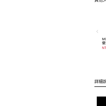
其他
M
優
Mo
NT
S
詳細