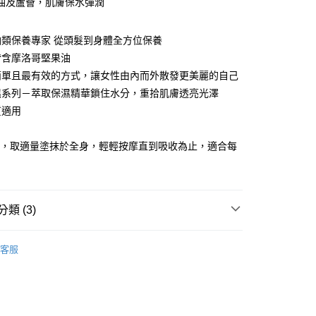
油及蘆薈，肌膚保水彈潤
享後付
FTEE先享後付」】
油類保養專家 從頭髮到身體全方位保養
先享後付是「在收到商品之後才付款」的支付方式。 讓您購物簡單
皆含摩洛哥堅果油
心！
：不需註冊會員、不需綁卡、不需儲值。
簡單且最有效的方式，讓女性由內而外散發更美麗的自己
：只要手機號碼，簡訊認證，即可結帳。
家取貨
濕系列－萃取保濕精華鎖住水分，重拾肌膚透亮光澤
：先確認商品／服務後，再付款。
00，滿NT$3,000(含以上)免運費
質適用
EE先享後付」結帳流程】
：
爾富取貨
方式選擇「AFTEE先享後付」後，將跳轉至「AFTEE先享後
用，取適量塗抹於全身，輕輕按摩直到吸收為止，適合每
頁面，進行簡訊認證並確認金額後，即可完成結帳。
00，滿NT$3,000(含以上)免運費
成立數日內，您將收到繳費通知簡訊。
費通知簡訊後14天內，點擊此簡訊中的連結，可透過四大超商
1取貨
網路銀行／等多元方式進行付款，方視為交易完成。
00，滿NT$3,000(含以上)免運費
：結帳手續完成當下不需立刻繳費，但若您需要取消訂單，請聯
類 (3)
的店家。未經商家同意取消之訂單仍視為有效，需透過AFTEE
繳納相關費用。
NOIL
身體保濕系列
否成功請以「AFTEE先享後付 」之結帳頁面顯示為準，若有關於
20，滿NT$3,000(含以上)免運費
客服
功／繳費後需取消欲退款等相關疑問，請聯繫「AFTEE先享後
身體保養
援中心」
https://netprotections.freshdesk.com/support/home
✦全館滿額回饋10%會員點數
項】
20，滿NT$3,000(含以上)免運費
恩沛科技股份有限公司提供之「AFTEE先享後付」服務完成之
依本服務之必要範圍內提供個人資料，並將交易相關給付款項請