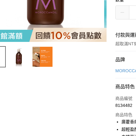
付款與運
超取滿NT$
付款方式
品牌
信用卡一
MOROCCA
LINE Pay
商品特色
Apple Pay
商品編號
街口支付
8134482
商品特色
悠遊付
廣藿香
Google Pa
超輕盈