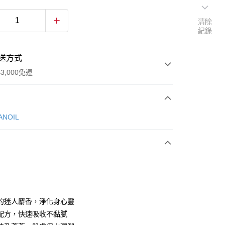
清除
紀錄
送方式
3,000免運
次付款
NOIL
的迷人麝香，淨化身心靈
y
配方，快速吸收不黏膩