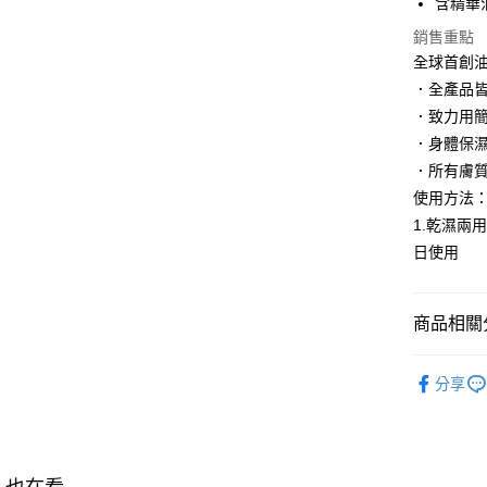
含精華
AFTEE先
相關說明
銷售重點
【關於「A
全球首創
AFTEE
．全產品
便利好安
運送方式
１．簡單
．致力用
２．便利
付款後全
．身體保
３．安心
每筆NT$1
．所有膚
【「AFT
使用方法
付款後萊
１．於結帳
1.乾濕兩
付」結帳
每筆NT$1
２．訂單
日使用
３．收到繳
付款後7-1
／ATM／
每筆NT$1
※ 請注意
商品相關分
絡購買商品
先享後付
宅配
MOROCCA
※ 交易是
每筆NT$1
分享
是否繳費成
商品類別
付客戶支
宅配-離島
▌爸氣加碼
【注意事
每筆NT$3
１．透過由
交易，需