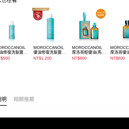
人也在看
求債權轉
２．關於
https://aft
３．未成
「AFTE
任。
４．使用「
即時審查
結果請求
OROCCANOIL
MOROCCANOIL
MOROCCANOIL
MOROCC
５．嚴禁
油修復洗髮露
優油修復洗髮露
摩洛哥輕優油(馬拉
摩洛哥優
形，恩沛
isture Repair
Moisture Repair
喀什版)
Moroccano
$500
NT$1,200
NT$800
NT$800
hampoo
Shampoo
Treatmen
動。
說明
相關推薦