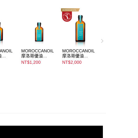
讓予恩沛科技股份有限公司。
個人資料處理事宜，請瀏覽以下網址：
ee.tw/terms/#terms3
年的使用者請事先徵得法定代理人或監護人之同意方可使用
E先享後付」，若未經同意申辦者引起之損失，本公司不負相關責
AFTEE先享後付」時，將依據個別帳號之用戶狀況，依本公司
核予不同之上限額度；若仍有額度不足之情形，本公司將視審查
用戶進行身份認證。
ANOIL
MOROCCANOIL
MOROCCANOIL
一人註冊多個帳號或使用他人資訊註冊。若發現惡意使用之情
油
摩洛哥優油
摩洛哥優油
科技股份有限公司將有權停止該用戶之使用額度並採取法律行
il
Moroccanoil
Moroccanoil
NT$1,200
NT$2,000
t
Treatment
Treatment