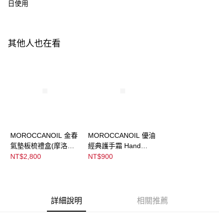
ATM／網路銀行／等多元方式進行付款，方視為交易完成。
日使用
※ 請注意：結帳手續完成當下不需立刻繳費，但若您需要取消訂單，請聯絡
宅配
購買商品的店家。未經商家同意取消之訂單仍視為有效，需透過AFTEE先享
後付繳納相關費用。
每筆NT$120，滿NT$3,000(含以上)免運費
※ 交易是否成功請以「AFTEE先享後付 」之結帳頁面顯示為準，若有關於
其他人也在看
是否繳費成功／繳費後需取消欲退款等相關疑問，請聯繫「AFTEE先享後付
宅配-離島
客戶支援中心」
https://netprotections.freshdesk.com/support/home
每筆NT$320，滿NT$3,000(含以上)免運費
【注意事項】
１．透過由恩沛科技股份有限公司提供之「AFTEE先享後付」服務完成之交
易，需依本服務之必要範圍內提供個人資料，並將交易相關給付款項請求債
權轉讓予恩沛科技股份有限公司。
２．關於個人資料處理事宜，請瀏覽以下網址：
https://aftee.tw/terms/#terms3
３．未成年的使用者請事先徵得法定代理人或監護人之同意方可使用
「AFTEE先享後付」，若未經同意申辦者引起之損失，本公司不負相關責
MOROCCANOIL 金春
MOROCCANOIL 優油
任。
氣墊板梳禮盒(摩洛哥
經典護手霜 Hand
４．使用「AFTEE先享後付」時，將依據個別帳號之用戶狀況，依本公司即
優油100ML+優油迷你
Cream Fragrance
NT$2,800
NT$900
時審查核予不同之上限額度；若仍有額度不足之情形，本公司將視審查結果
板梳)
Original
請求用戶進行身份認證。
５．嚴禁一人註冊多個帳號或使用他人資訊註冊。若發現惡意使用之情形，
恩沛科技股份有限公司將有權停止該用戶之使用額度並採取法律行動。
詳細說明
相關推薦