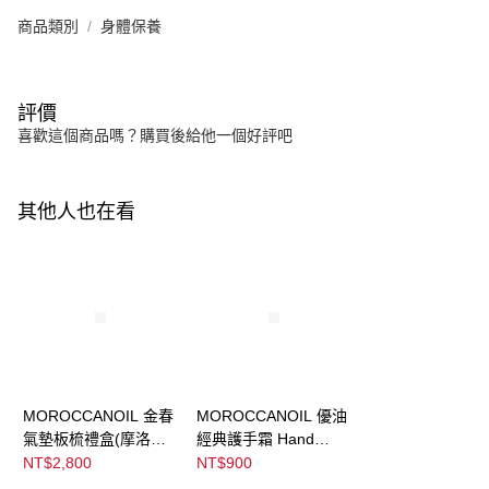
商品類別
身體保養
評價
喜歡這個商品嗎？購買後給他一個好評吧
其他人也在看
MOROCCANOIL 金春
MOROCCANOIL 優油
氣墊板梳禮盒(摩洛哥
經典護手霜 Hand
優油100ML+優油迷你
Cream Fragrance
NT$2,800
NT$900
板梳)
Original