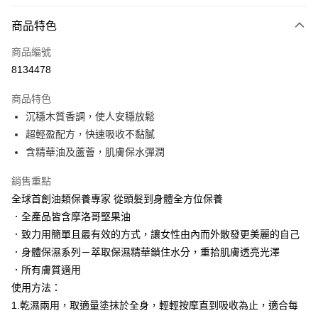
LINE Pay
商品特色
Apple Pay
商品編號
街口支付
8134478
悠遊付
商品特色
Google Pay
沉穩木質香調，使人安穩放鬆
AFTEE先享後付
超輕盈配方，快速吸收不黏膩
相關說明
含精華油及蘆薈，肌膚保水彈潤
【關於「AFTEE先享後付」】
AFTEE先享後付是「在收到商品之後才付款」的支付方式。 讓您購物簡單
銷售重點
運送方式
便利好安心！
全球首創油類保養專家 從頭髮到身體全方位保養
１．簡單：不需註冊會員、不需綁卡、不需儲值。
付款後全家取貨
．全產品皆含摩洛哥堅果油
２．便利：只要手機號碼，簡訊認證，即可結帳。
每筆NT$100，滿NT$3,000(含以上)免運費
３．安心：先確認商品／服務後，再付款。
．致力用簡單且最有效的方式，讓女性由內而外散發更美麗的自己
．身體保濕系列－萃取保濕精華鎖住水分，重拾肌膚透亮光澤
付款後萊爾富取貨
【「AFTEE先享後付」結帳流程】
１．於結帳方式選擇「AFTEE先享後付」後，將跳轉至「AFTEE先享後付」
．所有膚質適用
每筆NT$100，滿NT$3,000(含以上)免運費
結帳頁面，進行簡訊認證並確認金額後，即可完成結帳。
使用方法：
２．訂單成立數日內，您將收到繳費通知簡訊。
付款後7-11取貨
1.乾濕兩用，取適量塗抹於全身，輕輕按摩直到吸收為止，適合每
３．收到繳費通知簡訊後14天內，點擊此簡訊中的連結，可透過四大超商／
每筆NT$100，滿NT$3,000(含以上)免運費