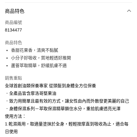
LINE Pay
商品特色
Apple Pay
商品編號
街口支付
8134477
悠遊付
商品特色
Google Pay
香甜花果香，清爽不黏膩
AFTEE先享後付
小分子好吸收，質地輕透好推開
相關說明
蘆薈萃取精華，舒緩肌膚不適
【關於「AFTEE先享後付」】
AFTEE先享後付是「在收到商品之後才付款」的支付方式。 讓您購物簡單
銷售重點
運送方式
便利好安心！
全球首創油類保養專家 從頭髮到身體全方位保養
１．簡單：不需註冊會員、不需綁卡、不需儲值。
付款後全家取貨
．全產品皆含摩洛哥堅果油
２．便利：只要手機號碼，簡訊認證，即可結帳。
每筆NT$100，滿NT$3,000(含以上)免運費
３．安心：先確認商品／服務後，再付款。
．致力用簡單且最有效的方式，讓女性由內而外散發更美麗的自己
．身體保濕系列－萃取保濕精華鎖住水分，重拾肌膚透亮光澤
付款後萊爾富取貨
【「AFTEE先享後付」結帳流程】
１．於結帳方式選擇「AFTEE先享後付」後，將跳轉至「AFTEE先享後付」
使用方法：
每筆NT$100，滿NT$3,000(含以上)免運費
結帳頁面，進行簡訊認證並確認金額後，即可完成結帳。
1.乾濕兩用，取適量塗抹於全身，輕輕按摩直到吸收為止，適合每
２．訂單成立數日內，您將收到繳費通知簡訊。
付款後7-11取貨
日使用
３．收到繳費通知簡訊後14天內，點擊此簡訊中的連結，可透過四大超商／
每筆NT$100，滿NT$3,000(含以上)免運費