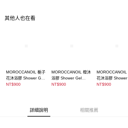
ATM／網路銀行／等多元方式進行付款，方視為交易完成。
※ 請注意：結帳手續完成當下不需立刻繳費，但若您需要取消訂單，請聯絡
宅配
購買商品的店家。未經商家同意取消之訂單仍視為有效，需透過AFTEE先享
後付繳納相關費用。
其他人也在看
每筆NT$120，滿NT$3,000(含以上)免運費
※ 交易是否成功請以「AFTEE先享後付 」之結帳頁面顯示為準，若有關於
是否繳費成功／繳費後需取消欲退款等相關疑問，請聯繫「AFTEE先享後付
宅配-離島
客戶支援中心」
https://netprotections.freshdesk.com/support/home
每筆NT$320，滿NT$3,000(含以上)免運費
【注意事項】
１．透過由恩沛科技股份有限公司提供之「AFTEE先享後付」服務完成之交
易，需依本服務之必要範圍內提供個人資料，並將交易相關給付款項請求債
權轉讓予恩沛科技股份有限公司。
２．關於個人資料處理事宜，請瀏覽以下網址：
https://aftee.tw/terms/#terms3
MOROCCANOIL 梔子
MOROCCANOIL 橙沐
MOROCCANOIL
３．未成年的使用者請事先徵得法定代理人或監護人之同意方可使用
「AFTEE先享後付」，若未經同意申辦者引起之損失，本公司不負相關責
花沐浴膠 Shower Gel
浴膠 Shower Gel
花沐浴膠 Shower 
任。
Ambiance De Plage
Soleil De Tander
Dahlia Rouge
NT$900
NT$900
NT$900
４．使用「AFTEE先享後付」時，將依據個別帳號之用戶狀況，依本公司即
時審查核予不同之上限額度；若仍有額度不足之情形，本公司將視審查結果
請求用戶進行身份認證。
５．嚴禁一人註冊多個帳號或使用他人資訊註冊。若發現惡意使用之情形，
恩沛科技股份有限公司將有權停止該用戶之使用額度並採取法律行動。
詳細說明
相關推薦