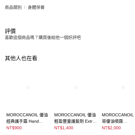
商品類別
身體保養
評價
喜歡這個商品嗎？購買後給他一個好評吧
其他人也在看
MOROCCANOIL 優油
MOROCCANOIL 優油
MOROCCANOIL
經典護手霜 Hand
輕盈豐量護髮劑 Extra
哥優油噴霧
Cream Fragrance
Volume Conditioner
Moroccanoil
NT$900
NT$1,400
NT$2,000
Original
Treatment Mist