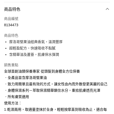
LINE Pay
商品特色
Apple Pay
商品編號
街口支付
8134473
悠遊付
商品特色
Google Pay
摩洛哥堅果油經典香氣，溫潤豐厚
AFTEE先享後付
超輕盈配方，快速吸收不黏膩
相關說明
含精華油及蘆薈，肌膚保水彈潤
【關於「AFTEE先享後付」】
AFTEE先享後付是「在收到商品之後才付款」的支付方式。 讓您購物簡單
銷售重點
運送方式
便利好安心！
全球首創油類保養專家 從頭髮到身體全方位保養
１．簡單：不需註冊會員、不需綁卡、不需儲值。
付款後全家取貨
．全產品皆含摩洛哥堅果油
２．便利：只要手機號碼，簡訊認證，即可結帳。
每筆NT$100，滿NT$3,000(含以上)免運費
３．安心：先確認商品／服務後，再付款。
．致力用簡單且最有效的方式，讓女性由內而外散發更美麗的自己
．身體保濕系列－萃取保濕精華鎖住水分，重拾肌膚透亮光澤
付款後萊爾富取貨
【「AFTEE先享後付」結帳流程】
１．於結帳方式選擇「AFTEE先享後付」後，將跳轉至「AFTEE先享後付」
．所有膚質適用
每筆NT$100，滿NT$3,000(含以上)免運費
結帳頁面，進行簡訊認證並確認金額後，即可完成結帳。
使用方法：
２．訂單成立數日內，您將收到繳費通知簡訊。
付款後7-11取貨
1.乾濕兩用，取適量塗抹於全身，輕輕按摩直到吸收為止，適合每
３．收到繳費通知簡訊後14天內，點擊此簡訊中的連結，可透過四大超商／
每筆NT$100，滿NT$3,000(含以上)免運費