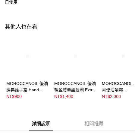
ATM／網路銀行／等多元方式進行付款，方視為交易完成。
日使用
※ 請注意：結帳手續完成當下不需立刻繳費，但若您需要取消訂單，請聯絡
宅配
購買商品的店家。未經商家同意取消之訂單仍視為有效，需透過AFTEE先享
後付繳納相關費用。
每筆NT$120，滿NT$3,000(含以上)免運費
※ 交易是否成功請以「AFTEE先享後付 」之結帳頁面顯示為準，若有關於
其他人也在看
是否繳費成功／繳費後需取消欲退款等相關疑問，請聯繫「AFTEE先享後付
宅配-離島
客戶支援中心」
https://netprotections.freshdesk.com/support/home
每筆NT$320，滿NT$3,000(含以上)免運費
【注意事項】
１．透過由恩沛科技股份有限公司提供之「AFTEE先享後付」服務完成之交
易，需依本服務之必要範圍內提供個人資料，並將交易相關給付款項請求債
權轉讓予恩沛科技股份有限公司。
２．關於個人資料處理事宜，請瀏覽以下網址：
https://aftee.tw/terms/#terms3
３．未成年的使用者請事先徵得法定代理人或監護人之同意方可使用
「AFTEE先享後付」，若未經同意申辦者引起之損失，本公司不負相關責
MOROCCANOIL 優油
MOROCCANOIL 優油
MOROCCANOIL
任。
經典護手霜 Hand
輕盈豐量護髮劑 Extra
哥優油噴霧
４．使用「AFTEE先享後付」時，將依據個別帳號之用戶狀況，依本公司即
Cream Fragrance
Volume Conditioner
Moroccanoil
NT$900
NT$1,400
NT$2,000
時審查核予不同之上限額度；若仍有額度不足之情形，本公司將視審查結果
Original
Treatment Mist
請求用戶進行身份認證。
５．嚴禁一人註冊多個帳號或使用他人資訊註冊。若發現惡意使用之情形，
恩沛科技股份有限公司將有權停止該用戶之使用額度並採取法律行動。
詳細說明
相關推薦