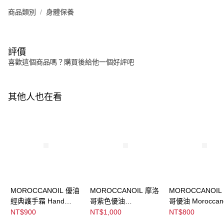
商品類別
身體保養
評價
喜歡這個商品嗎？購買後給他一個好評吧
其他人也在看
MOROCCANOIL 優油
MOROCCANOIL 摩洛
MOROCCANOIL
經典護手霜 Hand
哥紫色優油
哥優油 Moroccano
Cream Fragrance
Moroccanoil
Treatment
NT$900
NT$1,000
NT$800
Original
Treatment Purple