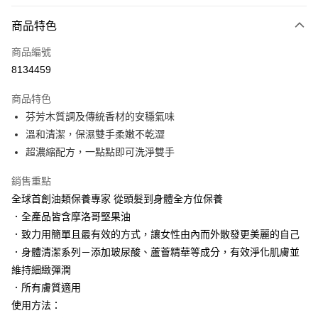
LINE Pay
商品特色
Apple Pay
商品編號
街口支付
8134459
悠遊付
商品特色
Google Pay
芬芳木質調及傳統香材的安穩氣味
AFTEE先享後付
溫和清潔，保濕雙手柔嫩不乾澀
相關說明
超濃縮配方，一點點即可洗淨雙手
【關於「AFTEE先享後付」】
AFTEE先享後付是「在收到商品之後才付款」的支付方式。 讓您購物簡單
銷售重點
運送方式
便利好安心！
全球首創油類保養專家 從頭髮到身體全方位保養
１．簡單：不需註冊會員、不需綁卡、不需儲值。
付款後全家取貨
．全產品皆含摩洛哥堅果油
２．便利：只要手機號碼，簡訊認證，即可結帳。
每筆NT$100，滿NT$3,000(含以上)免運費
３．安心：先確認商品／服務後，再付款。
．致力用簡單且最有效的方式，讓女性由內而外散發更美麗的自己
．身體清潔系列－添加玻尿酸、蘆薈精華等成分，有效淨化肌膚並
付款後萊爾富取貨
【「AFTEE先享後付」結帳流程】
１．於結帳方式選擇「AFTEE先享後付」後，將跳轉至「AFTEE先享後付」
維持細緻彈潤
每筆NT$100，滿NT$3,000(含以上)免運費
結帳頁面，進行簡訊認證並確認金額後，即可完成結帳。
．所有膚質適用
２．訂單成立數日內，您將收到繳費通知簡訊。
付款後7-11取貨
使用方法：
３．收到繳費通知簡訊後14天內，點擊此簡訊中的連結，可透過四大超商／
每筆NT$100，滿NT$3,000(含以上)免運費