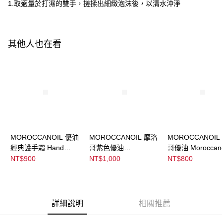
ATM／網路銀行／等多元方式進行付款，方視為交易完成。
1.取適量於打濕的雙手，搓揉出細緻泡沫後，以清水沖淨
※ 請注意：結帳手續完成當下不需立刻繳費，但若您需要取消訂單，請聯絡
宅配
購買商品的店家。未經商家同意取消之訂單仍視為有效，需透過AFTEE先享
後付繳納相關費用。
每筆NT$120，滿NT$3,000(含以上)免運費
※ 交易是否成功請以「AFTEE先享後付 」之結帳頁面顯示為準，若有關於
其他人也在看
是否繳費成功／繳費後需取消欲退款等相關疑問，請聯繫「AFTEE先享後付
宅配-離島
客戶支援中心」
https://netprotections.freshdesk.com/support/home
每筆NT$320，滿NT$3,000(含以上)免運費
【注意事項】
１．透過由恩沛科技股份有限公司提供之「AFTEE先享後付」服務完成之交
易，需依本服務之必要範圍內提供個人資料，並將交易相關給付款項請求債
權轉讓予恩沛科技股份有限公司。
２．關於個人資料處理事宜，請瀏覽以下網址：
https://aftee.tw/terms/#terms3
３．未成年的使用者請事先徵得法定代理人或監護人之同意方可使用
「AFTEE先享後付」，若未經同意申辦者引起之損失，本公司不負相關責
MOROCCANOIL 優油
MOROCCANOIL 摩洛
MOROCCANOIL
任。
經典護手霜 Hand
哥紫色優油
哥優油 Moroccano
４．使用「AFTEE先享後付」時，將依據個別帳號之用戶狀況，依本公司即
Cream Fragrance
Moroccanoil
Treatment
NT$900
NT$1,000
NT$800
時審查核予不同之上限額度；若仍有額度不足之情形，本公司將視審查結果
Original
Treatment Purple
請求用戶進行身份認證。
５．嚴禁一人註冊多個帳號或使用他人資訊註冊。若發現惡意使用之情形，
恩沛科技股份有限公司將有權停止該用戶之使用額度並採取法律行動。
詳細說明
相關推薦