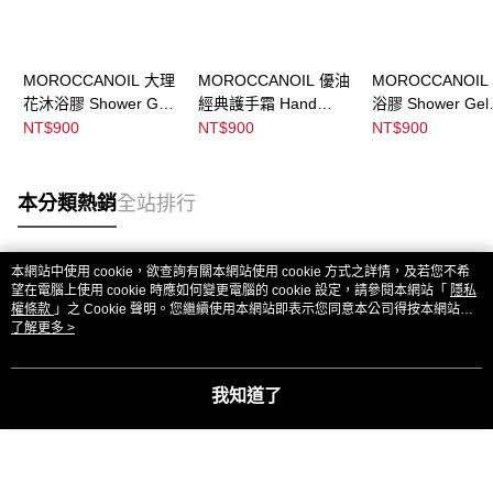
MOROCCANOIL 大理
MOROCCANOIL 優油
MOROCCANOIL
花沐浴膠 Shower Gel
經典護手霜 Hand
浴膠 Shower Gel
Dahlia Rouge
Cream Fragrance
Soleil De Tander
NT$900
NT$900
NT$900
Original
本分類熱銷
全站排行
本網站中使用 cookie，欲查詢有關本網站使用 cookie 方式之詳情，及若您不希
熱門標籤
望在電腦上使用 cookie 時應如何變更電腦的 cookie 設定，請參閱本網站「
隱私
權條款
」之 Cookie 聲明。您繼續使用本網站即表示您同意本公司得按本網站使
用條款之 Cookie 聲明使用 cookie。
了解更多 >
我知道了