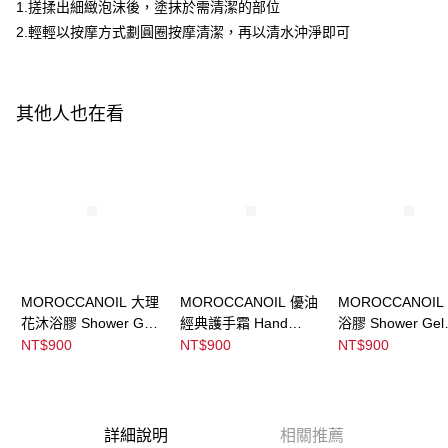
ATM／網路銀行／等多元方式進行付款，方視為交易完成。
1.搓揉出細緻泡沫後，塗抹於需清潔的部位
※ 請注意：結帳手續完成當下不需立刻繳費，但若您需要取消訂單，請聯絡
2.輕輕以按摩方式劃圓圈按摩清潔，再以清水沖淨即可
宅配
購買商品的店家。未經商家同意取消之訂單仍視為有效，需透過AFTEE先享
後付繳納相關費用。
每筆NT$120，滿NT$3,000(含以上)免運費
※ 交易是否成功請以「AFTEE先享後付 」之結帳頁面顯示為準，若有關於
是否繳費成功／繳費後需取消欲退款等相關疑問，請聯繫「AFTEE先享後付
宅配-離島
客戶支援中心」
https://netprotections.freshdesk.com/support/home
其他人也在看
每筆NT$320，滿NT$3,000(含以上)免運費
【注意事項】
１．透過由恩沛科技股份有限公司提供之「AFTEE先享後付」服務完成之交
易，需依本服務之必要範圍內提供個人資料，並將交易相關給付款項請求債
權轉讓予恩沛科技股份有限公司。
２．關於個人資料處理事宜，請瀏覽以下網址：
https://aftee.tw/terms/#terms3
３．未成年的使用者請事先徵得法定代理人或監護人之同意方可使用
「AFTEE先享後付」，若未經同意申辦者引起之損失，本公司不負相關責
任。
MOROCCANOIL 大理
MOROCCANOIL 優油
MOROCCANOIL
４．使用「AFTEE先享後付」時，將依據個別帳號之用戶狀況，依本公司即
花沐浴膠 Shower Gel
經典護手霜 Hand
浴膠 Shower Gel
時審查核予不同之上限額度；若仍有額度不足之情形，本公司將視審查結果
請求用戶進行身份認證。
Dahlia Rouge
Cream Fragrance
Soleil De Tander
NT$900
NT$900
NT$900
５．嚴禁一人註冊多個帳號或使用他人資訊註冊。若發現惡意使用之情形，
Original
恩沛科技股份有限公司將有權停止該用戶之使用額度並採取法律行動。
詳細說明
相關推薦