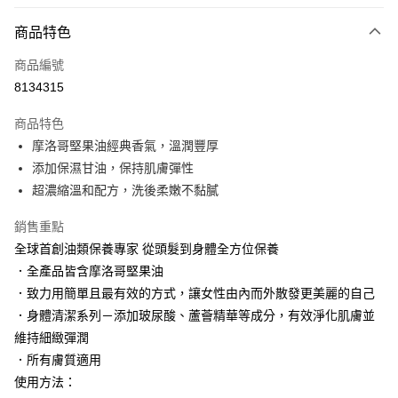
LINE Pay
商品特色
Apple Pay
商品編號
街口支付
8134315
悠遊付
商品特色
Google Pay
摩洛哥堅果油經典香氣，溫潤豐厚
AFTEE先享後付
添加保濕甘油，保持肌膚彈性
相關說明
超濃縮溫和配方，洗後柔嫩不黏膩
【關於「AFTEE先享後付」】
AFTEE先享後付是「在收到商品之後才付款」的支付方式。 讓您購物簡單
銷售重點
運送方式
便利好安心！
全球首創油類保養專家 從頭髮到身體全方位保養
１．簡單：不需註冊會員、不需綁卡、不需儲值。
付款後全家取貨
．全產品皆含摩洛哥堅果油
２．便利：只要手機號碼，簡訊認證，即可結帳。
每筆NT$100，滿NT$3,000(含以上)免運費
３．安心：先確認商品／服務後，再付款。
．致力用簡單且最有效的方式，讓女性由內而外散發更美麗的自己
．身體清潔系列－添加玻尿酸、蘆薈精華等成分，有效淨化肌膚並
付款後萊爾富取貨
【「AFTEE先享後付」結帳流程】
１．於結帳方式選擇「AFTEE先享後付」後，將跳轉至「AFTEE先享後付」
維持細緻彈潤
每筆NT$100，滿NT$3,000(含以上)免運費
結帳頁面，進行簡訊認證並確認金額後，即可完成結帳。
．所有膚質適用
２．訂單成立數日內，您將收到繳費通知簡訊。
付款後7-11取貨
使用方法：
３．收到繳費通知簡訊後14天內，點擊此簡訊中的連結，可透過四大超商／
每筆NT$100，滿NT$3,000(含以上)免運費