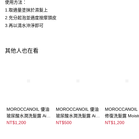
ATM／網路銀行／等多元方式進行付款，方視為交易完成。
使用方法：
※ 請注意：結帳手續完成當下不需立刻繳費，但若您需要取消訂單，請聯絡
1.取適量塗抹於濕髮上
購買商品的店家。未經商家同意取消之訂單仍視為有效，需透過AFTEE先享
後付繳納相關費用。
2.充分起泡並適度按摩頭皮
※ 交易是否成功請以「AFTEE先享後付 」之結帳頁面顯示為準，若有關於
3.再以清水沖淨即可
是否繳費成功／繳費後需取消欲退款等相關疑問，請聯繫「AFTEE先享後付
客戶支援中心」
https://netprotections.freshdesk.com/support/home
【注意事項】
其他人也在看
１．透過由恩沛科技股份有限公司提供之「AFTEE先享後付」服務完成之交
易，需依本服務之必要範圍內提供個人資料，並將交易相關給付款項請求債
權轉讓予恩沛科技股份有限公司。
２．關於個人資料處理事宜，請瀏覽以下網址：
https://aftee.tw/terms/#terms3
３．未成年的使用者請事先徵得法定代理人或監護人之同意方可使用
「AFTEE先享後付」，若未經同意申辦者引起之損失，本公司不負相關責
任。
４．使用「AFTEE先享後付」時，將依據個別帳號之用戶狀況，依本公司即
時審查核予不同之上限額度；若仍有額度不足之情形，本公司將視審查結果
請求用戶進行身份認證。
MOROCCANOIL 優油
MOROCCANOIL 優油
MOROCCANOIL
５．嚴禁一人註冊多個帳號或使用他人資訊註冊。若發現惡意使用之情形，
玻尿酸水潤洗髮露 Airy
玻尿酸水潤洗髮露 Airy
修復洗髮露 Moist
恩沛科技股份有限公司將有權停止該用戶之使用額度並採取法律行動。
Moisture Shampoo
Moisture Shampoo
Repair Shampoo
NT$1,200
NT$500
NT$1,200