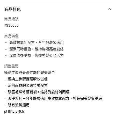
LINE Pay
商品特色
Apple Pay
商品編號
街口支付
7935080
悠遊付
商品特色
Google Pay
高效抗氧化配方，各年齡層皆適用
AFTEE先享後付
潔淨同時護色，維持鮮活亮麗髮絲
相關說明
深層修復受損，恢復秀髮柔順活力
【關於「AFTEE先享後付」】
AFTEE先享後付是「在收到商品之後才付款」的支付方式。 讓您購物簡單
銷售重點
運送方式
便利好安心！
極簡主義與最高性能的完美結合
１．簡單：不需註冊會員、不需綁卡、不需儲值。
宅配
．經典三步驟護理瞬效滋養
２．便利：只要手機號碼，簡訊認證，即可結帳。
每筆NT$120，滿NT$3,000(含以上)免運費
３．安心：先確認商品／服務後，再付款。
．源自雨林的頂級特調配方
．馴服毛燥修復斷裂，維持秀髮絲滑閃耀
宅配-離島
【「AFTEE先享後付」結帳流程】
１．於結帳方式選擇「AFTEE先享後付」後，將跳轉至「AFTEE先享後付」
．潔淨系列－各年齡層適用高效抗氧配方，打造完美髮質基底
每筆NT$320，滿NT$3,000(含以上)免運費
結帳頁面，進行簡訊認證並確認金額後，即可完成結帳。
．所有髮質適用
２．訂單成立數日內，您將收到繳費通知簡訊。
pH值5.5-6.5
３．收到繳費通知簡訊後14天內，點擊此簡訊中的連結，可透過四大超商／