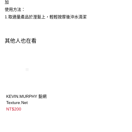
ATM／網路銀行／等多元方式進行付款，方視為交易完成。
加
※ 請注意：結帳手續完成當下不需立刻繳費，但若您需要取消訂單，請聯絡
使用方法：
宅配
購買商品的店家。未經商家同意取消之訂單仍視為有效，需透過AFTEE先享
後付繳納相關費用。
1.取適量產品於溼髮上，輕輕按摩後沖水清潔
每筆NT$120，滿NT$3,000(含以上)免運費
※ 交易是否成功請以「AFTEE先享後付 」之結帳頁面顯示為準，若有關於
是否繳費成功／繳費後需取消欲退款等相關疑問，請聯繫「AFTEE先享後付
宅配-離島
客戶支援中心」
https://netprotections.freshdesk.com/support/home
每筆NT$320，滿NT$3,000(含以上)免運費
其他人也在看
【注意事項】
１．透過由恩沛科技股份有限公司提供之「AFTEE先享後付」服務完成之交
易，需依本服務之必要範圍內提供個人資料，並將交易相關給付款項請求債
權轉讓予恩沛科技股份有限公司。
２．關於個人資料處理事宜，請瀏覽以下網址：
https://aftee.tw/terms/#terms3
３．未成年的使用者請事先徵得法定代理人或監護人之同意方可使用
「AFTEE先享後付」，若未經同意申辦者引起之損失，本公司不負相關責
任。
４．使用「AFTEE先享後付」時，將依據個別帳號之用戶狀況，依本公司即
時審查核予不同之上限額度；若仍有額度不足之情形，本公司將視審查結果
KEVIN.MURPHY 髮網
請求用戶進行身份認證。
Texture.Net
５．嚴禁一人註冊多個帳號或使用他人資訊註冊。若發現惡意使用之情形，
NT$200
恩沛科技股份有限公司將有權停止該用戶之使用額度並採取法律行動。