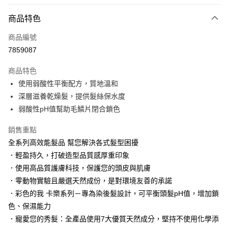
LINE Pay
商品特色
Apple Pay
商品編號
街口支付
7859087
悠遊付
商品特色
Google Pay
使用弱酸性平衡配方，質地溫和
AFTEE先享後付
深層滋養乾燥髮，提供髮絲保水度
相關說明
弱酸性pH值幫助毛鱗片閉合鎖色
【關於「AFTEE先享後付」】
AFTEE先享後付是「在收到商品之後才付款」的支付方式。 讓您購物簡單
銷售重點
運送方式
便利好安心！
全系列高效能髮品 幫您解決各式髮型困擾
１．簡單：不需註冊會員、不需綁卡、不需儲值。
付款後全家取貨
．輕盈持久，打破造型品質感厚重印象
２．便利：只要手機號碼，簡訊認證，即可結帳。
每筆NT$100，滿NT$3,000(含以上)免運費
３．安心：先確認商品／服務後，再付款。
．使用高品質護膚科技，保護您的頭皮與肌膚
．零動物實驗且嚴選天然成份，是對環境友善的承諾
付款後萊爾富取貨
【「AFTEE先享後付」結帳流程】
１．於結帳方式選擇「AFTEE先享後付」後，將跳轉至「AFTEE先享後付」
．彩色的我 卡樂系列－專為染後髮設計，可平衡頭髮pH值，增加鎖
每筆NT$100，滿NT$3,000(含以上)免運費
結帳頁面，進行簡訊認證並確認金額後，即可完成結帳。
色、保濕能力
２．訂單成立數日內，您將收到繳費通知簡訊。
付款後7-11取貨
．寵愛您的秀髮：全產品使用7大優質天然成分，堅持不使用化學添
３．收到繳費通知簡訊後14天內，點擊此簡訊中的連結，可透過四大超商／
每筆NT$100，滿NT$3,000(含以上)免運費