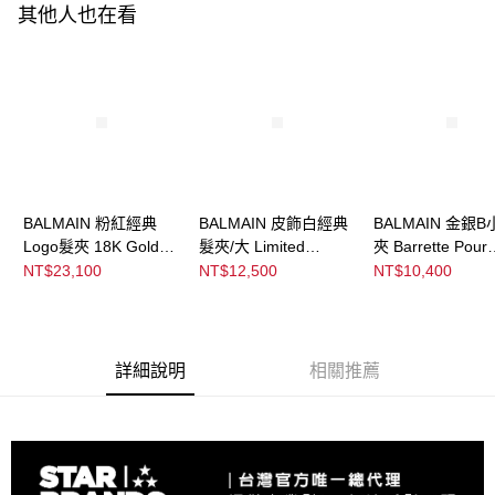
ATM／網路銀行／等多元方式進行付款，方視為交易完成。
其他人也在看
※ 請注意：結帳手續完成當下不需立刻繳費，但若您需要取消訂單，請聯絡
購買商品的店家。未經商家同意取消之訂單仍視為有效，需透過AFTEE先享
後付繳納相關費用。
※ 交易是否成功請以「AFTEE先享後付 」之結帳頁面顯示為準，若有關於
是否繳費成功／繳費後需取消欲退款等相關疑問，請聯繫「AFTEE先享後付
客戶支援中心」
https://netprotections.freshdesk.com/support/home
【注意事項】
１．透過由恩沛科技股份有限公司提供之「AFTEE先享後付」服務完成之交
易，需依本服務之必要範圍內提供個人資料，並將交易相關給付款項請求債
權轉讓予恩沛科技股份有限公司。
BALMAIN 粉紅經典
BALMAIN 皮飾白經典
BALMAIN 金銀B
２．關於個人資料處理事宜，請瀏覽以下網址：
Logo髮夾 18K Gold
髮夾/大 Limited
夾 Barrette Pour
https://aftee.tw/terms/#terms3
Plated Leather
Edition White Leather
Cheveux Mediu
NT$23,100
NT$12,500
NT$10,400
３．未成年的使用者請事先徵得法定代理人或監護人之同意方可使用
Barrette Pour
Large Barrette
Silver/Gold
「AFTEE先享後付」，若未經同意申辦者引起之損失，本公司不負相關責
Cheveux
任。
４．使用「AFTEE先享後付」時，將依據個別帳號之用戶狀況，依本公司即
時審查核予不同之上限額度；若仍有額度不足之情形，本公司將視審查結果
詳細說明
相關推薦
請求用戶進行身份認證。
５．嚴禁一人註冊多個帳號或使用他人資訊註冊。若發現惡意使用之情形，
恩沛科技股份有限公司將有權停止該用戶之使用額度並採取法律行動。