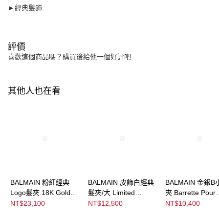
►經典髮飾
評價
喜歡這個商品嗎？購買後給他一個好評吧
其他人也在看
BALMAIN 粉紅經典
BALMAIN 皮飾白經典
BALMAIN 金銀B
Logo髮夾 18K Gold
髮夾/大 Limited
夾 Barrette Pour
Plated Leather
Edition White Leather
Cheveux Mediu
NT$23,100
NT$12,500
NT$10,400
Barrette Pour
Large Barrette
Silver/Gold