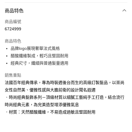
LINE Pay
商品特色
Apple Pay
商品編號
街口支付
6724999
悠遊付
商品特色
Google Pay
品牌logo展現奢華法式風格
AFTEE先享後付
醋酸纖維製成，輕巧且堅固耐用
相關說明
經典尺寸，纖細與普通髮量適用
【關於「AFTEE先享後付」】
AFTEE先享後付是「在收到商品之後才付款」的支付方式。 讓您購物簡單
銷售重點
運送方式
便利好安心！
法國百年經典傳承，專為時裝週後台而生的高級訂製髮品，以崇尚
１．簡單：不需註冊會員、不需綁卡、不需儲值。
宅配
女性自然美、優雅性感與大膽前衛的設計聞名遐邇
２．便利：只要手機號碼，簡訊認證，即可結帳。
每筆NT$120，滿NT$3,000(含以上)免運費
３．安心：先確認商品／服務後，再付款。
．時尚經典髮飾系列－頂級材質以細膩工藝純手工打造，結合流行
時尚經典元素，為完美造型增添優雅氣息
宅配-離島
【「AFTEE先享後付」結帳流程】
１．於結帳方式選擇「AFTEE先享後付」後，將跳轉至「AFTEE先享後付」
．材質：天然醋酸纖維，不易造成過敏且堅固耐用
每筆NT$320，滿NT$3,000(含以上)免運費
結帳頁面，進行簡訊認證並確認金額後，即可完成結帳。
２．訂單成立數日內，您將收到繳費通知簡訊。
３．收到繳費通知簡訊後14天內，點擊此簡訊中的連結，可透過四大超商／