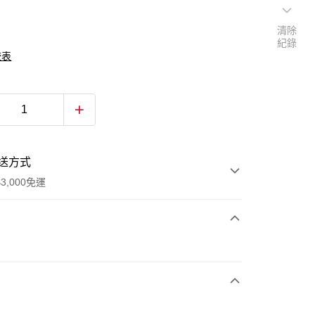
清除
紀錄
較表
送方式
3,000免運
次付款