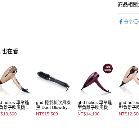
※ 交易是
商品相關分
是否繳費成
付客戶支
ghd
吹
分享
【注意事
▌爸氣加碼
１．透過由
交易，需
求債權轉
２．關於
人也在看
https://aft
３．未成
「AFTE
任。
４．使用「
即時審查
結果請求
５．嚴禁
形，恩沛
動。
d helios 專業造
ghd 捲髮梳吹風機-
ghd helios 專業造
ghd heli
負離子吹風機-光
黑 Duet Blowdry
型負離子吹風機-微
型負離子
限定版 Helios
Black
醺限定版 Helios
紅超跑限
$13,300
NT$15,500
NT$14,100
NT$12,50
irdryer
Hairdryer Cherry
Helios Hai
nsthetic
Chic Collection
Pink Colle
llection