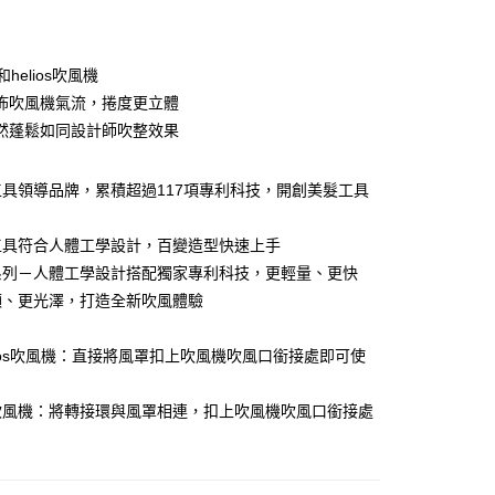
和helios吹風機
y
佈吹風機氣流，捲度更立體
然蓬鬆如同設計師吹整效果
享後付
FTEE先享後付」】
具領導品牌，累積超過117項專利科技，開創美髮工具
先享後付是「在收到商品之後才付款」的支付方式。 讓您購物簡單
心！
：不需註冊會員、不需綁卡、不需儲值。
工具符合人體工學設計，百變造型快速上手
：只要手機號碼，簡訊認證，即可結帳。
系列－人體工學設計搭配獨家專利科技，更輕量、更快
：先確認商品／服務後，再付款。
20，滿NT$3,000(含以上)免運費
順、更光澤，打造全新吹風體驗
EE先享後付」結帳流程】
：
方式選擇「AFTEE先享後付」後，將跳轉至「AFTEE先享後
 helios吹風機：直接將風罩扣上吹風機吹風口銜接處即可使
頁面，進行簡訊認證並確認金額後，即可完成結帳。
20，滿NT$3,000(含以上)免運費
成立數日內，您將收到繳費通知簡訊。
費通知簡訊後14天內，點擊此簡訊中的連結，可透過四大超商
 air吹風機：將轉接環與風罩相連，扣上吹風機吹風口銜接處
網路銀行／等多元方式進行付款，方視為交易完成。
：結帳手續完成當下不需立刻繳費，但若您需要取消訂單，請聯
的店家。未經商家同意取消之訂單仍視為有效，需透過AFTEE
繳納相關費用。