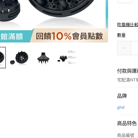
吹風機比
數量
付款與運
宅配滿NT$
付款方式
品牌
信用卡一
ghd
LINE Pay
商品特色
Apple Pay
商品編號