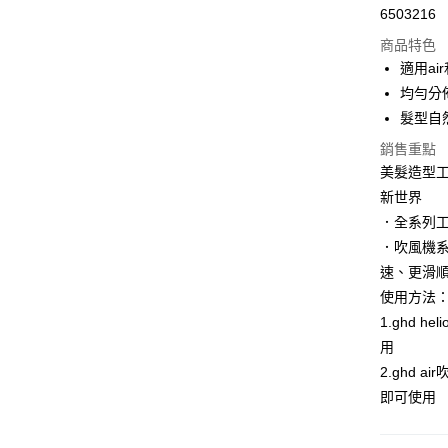
街口支付
6503216
商品特色
悠遊付
適用air
Google Pa
均勻分
髮型自
AFTEE先
相關說明
銷售重點
【關於「A
美髮造型工
AFTEE
新世界
便利好安
運送方式
１．簡單
．全系列
２．便利
宅配
．吹風機
３．安心
每筆NT$1
速、更滑
【「AFT
使用方法
宅配-離島
１．於結帳
1.ghd
付」結帳
每筆NT$3
２．訂單
用
３．收到繳
2.ghd
／ATM／
即可使用
※ 請注意
絡購買商品
先享後付