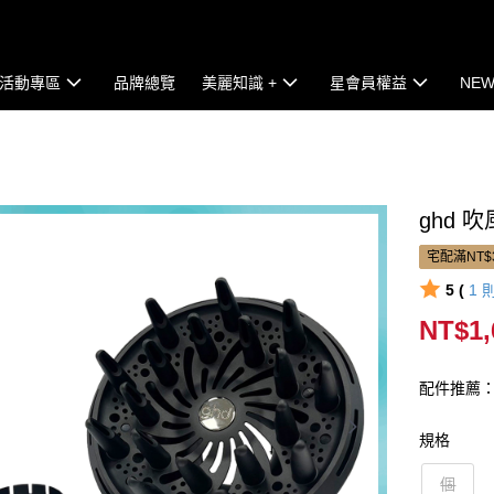
活動專區
品牌總覽
美麗知識 +
星會員權益
NEW
ghd 吹風
宅配滿NT$
5 (
1
NT$1,
配件推薦
規格
個