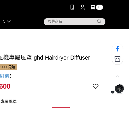
0
 IN
機專屬風罩 ghd Hairdryer Diffuser
3,000免運
則評價
)
600
：專屬風罩