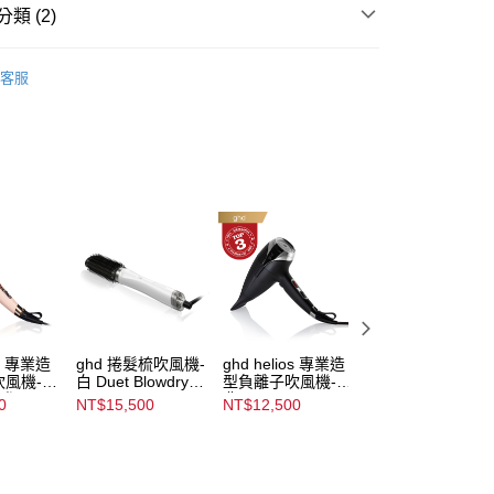
否成功請以「AFTEE先享後付 」之結帳頁面顯示為準，若有關於
類 (2)
功／繳費後需取消欲退款等相關疑問，請聯繫「AFTEE先享後
援中心」
https://netprotections.freshdesk.com/support/home
風機
客服
項】
✦全館滿額回饋10%會員點數
恩沛科技股份有限公司提供之「AFTEE先享後付」服務完成之
依本服務之必要範圍內提供個人資料，並將交易相關給付款項請
讓予恩沛科技股份有限公司。
個人資料處理事宜，請瀏覽以下網址：
ee.tw/terms/#terms3
年的使用者請事先徵得法定代理人或監護人之同意方可使用
E先享後付」，若未經同意申辦者引起之損失，本公司不負相關責
AFTEE先享後付」時，將依據個別帳號之用戶狀況，依本公司
核予不同之上限額度；若仍有額度不足之情形，本公司將視審查
用戶進行身份認證。
一人註冊多個帳號或使用他人資訊註冊。若發現惡意使用之情
科技股份有限公司將有權停止該用戶之使用額度並採取法律行
os 專業造
ghd 捲髮梳吹風機-
ghd helios 專業造
ghd helios 專業造
吹風機-粉
白 Duet Blowdry
型負離子吹風機-經
型負離子吹風機-
定版
White
典黑 Helios
脂紅 Helios
0
NT$15,500
NT$12,500
NT$12,500
rdryer
Hairdryer - Black
Hairdryer - Plum
ction