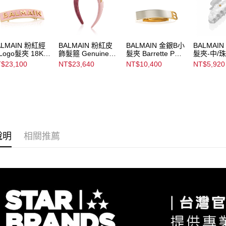
求債權轉
２．關於
https://aft
３．未成
「AFTE
ALMAIN 粉紅經
BALMAIN 粉紅皮
BALMAIN 金銀B小
BALMAI
任。
Logo髮夾 18K
飾髮箍 Genuine
髮夾 Barrette Pour
髮夾-中/
ld Plated
Leather
Cheveux Medium
Pince a C
４．使用「
$23,100
NT$23,640
NT$10,400
NT$5,920
ather Barrette
Headband With
Silver/Gold
Medium P
即時審查
ur Cheveux
18K Gold Plated
結果請求
Logo
５．嚴禁
形，恩沛
動。
說明
相關推薦