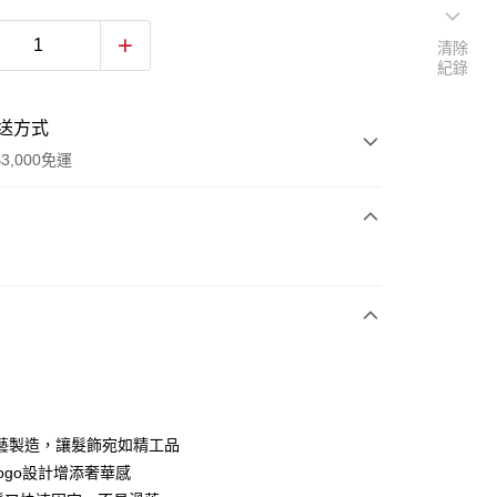
清除
紀錄
送方式
3,000免運
次付款
藝製造，讓髮飾宛如精工品
y
logo設計增添奢華感