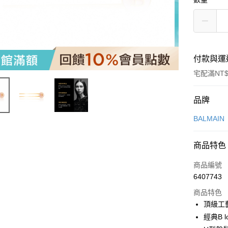
付款與運
宅配滿NT$
付款方式
品牌
信用卡一
BALMAIN
LINE Pay
商品特色
Apple Pay
商品編號
街口支付
6407743
商品特色
悠遊付
頂級工
Google Pa
經典B 