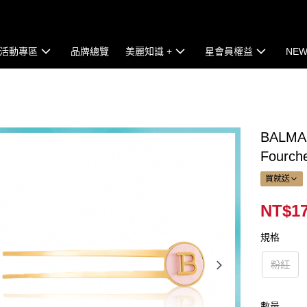
活動專區
品牌總覽
美麗知識 +
星會員權益
NEW
BALMA
Fourch
買就送
NT$17
規格
粉紅
數量