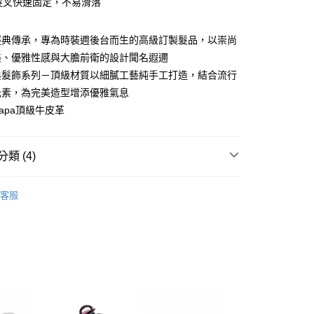
髮叉快速固定，不易滑落
享後付
FTEE先享後付」】
經典傳承，專為時裝週後台而生的高級訂製髮品，以崇尚
先享後付是「在收到商品之後才付款」的支付方式。 讓您購物簡單
美、優雅性感與大膽前衛的設計聞名遐邇
心！
：不需註冊會員、不需綁卡、不需儲值。
典髮飾系列－頂級材質以細膩工藝純手工打造，結合流行
：只要手機號碼，簡訊認證，即可結帳。
元素，為完美造型增添優雅氣息
：先確認商品／服務後，再付款。
20，滿NT$3,000(含以上)免運費
apa頂級牛皮革
EE先享後付」結帳流程】
方式選擇「AFTEE先享後付」後，將跳轉至「AFTEE先享後
頁面，進行簡訊認證並確認金額後，即可完成結帳。
20，滿NT$3,000(含以上)免運費
類 (4)
成立數日內，您將收到繳費通知簡訊。
費通知簡訊後14天內，點擊此簡訊中的連結，可透過四大超商
時尚經典髮飾系列
網路銀行／等多元方式進行付款，方視為交易完成。
客服
：結帳手續完成當下不需立刻繳費，但若您需要取消訂單，請聯
BALMAIN年度精選禮盒
的店家。未經商家同意取消之訂單仍視為有效，需透過AFTEE
繳納相關費用。
飾
否成功請以「AFTEE先享後付 」之結帳頁面顯示為準，若有關於
功／繳費後需取消欲退款等相關疑問，請聯繫「AFTEE先享後
✦全館滿額回饋10%會員點數
援中心」
https://netprotections.freshdesk.com/support/home
項】
恩沛科技股份有限公司提供之「AFTEE先享後付」服務完成之
依本服務之必要範圍內提供個人資料，並將交易相關給付款項請