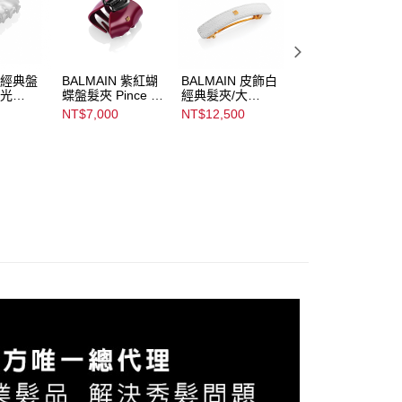
讓予恩沛科技股份有限公司。
個人資料處理事宜，請瀏覽以下網址：
ee.tw/terms/#terms3
年的使用者請事先徵得法定代理人或監護人之同意方可使用
E先享後付」，若未經同意申辦者引起之損失，本公司不負相關責
N 經典盤
BALMAIN 紫紅蝴
BALMAIN 皮飾白
BALMAIN 鉅齒夾
珠光
蝶盤髮夾 Pince à
經典髮夾/大
Hair Clips Double
heveux
Cheveux
Limited Edition
Hinged
AFTEE先享後付」時，將依據個別帳號之用戶狀況，依本公司
NT$7,000
NT$12,500
NT$1,080
earl
Imperiale Velv
White Leather
核予不同之上限額度；若仍有額度不足之情形，本公司將視審查
Burg
Large Barrette
用戶進行身份認證。
一人註冊多個帳號或使用他人資訊註冊。若發現惡意使用之情
科技股份有限公司將有權停止該用戶之使用額度並採取法律行