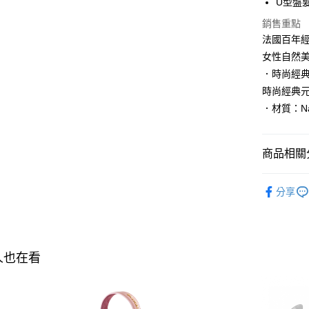
U型盤
AFTEE先
相關說明
銷售重點
【關於「A
法國百年
AFTEE
女性自然
便利好安
運送方式
１．簡單
．時尚經
２．便利
宅配
時尚經典
３．安心
每筆NT$1
．材質：N
【「AFT
宅配-離島
１．於結帳
付」結帳
每筆NT$3
商品相關分
２．訂單
３．收到繳
BALMAIN
／ATM／
分享
※ 請注意
BALMAIN
絡購買商品
先享後付
►經典髮
※ 交易是
是否繳費成
▌爸氣加碼
人也在看
付客戶支
【注意事
１．透過由
交易，需