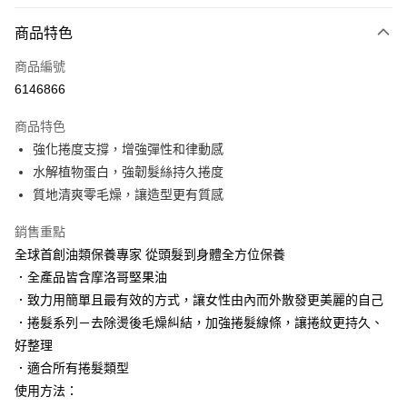
LINE Pay
商品特色
Apple Pay
商品編號
街口支付
6146866
悠遊付
商品特色
Google Pay
強化捲度支撐，增強彈性和律動感
AFTEE先享後付
水解植物蛋白，強韌髮絲持久捲度
相關說明
質地清爽零毛燥，讓造型更有質感
【關於「AFTEE先享後付」】
AFTEE先享後付是「在收到商品之後才付款」的支付方式。 讓您購物簡單
銷售重點
運送方式
便利好安心！
全球首創油類保養專家 從頭髮到身體全方位保養
１．簡單：不需註冊會員、不需綁卡、不需儲值。
付款後全家取貨
．全產品皆含摩洛哥堅果油
２．便利：只要手機號碼，簡訊認證，即可結帳。
每筆NT$100，滿NT$3,000(含以上)免運費
３．安心：先確認商品／服務後，再付款。
．致力用簡單且最有效的方式，讓女性由內而外散發更美麗的自己
．捲髮系列－去除燙後毛燥糾結，加強捲髮線條，讓捲紋更持久、
付款後萊爾富取貨
【「AFTEE先享後付」結帳流程】
１．於結帳方式選擇「AFTEE先享後付」後，將跳轉至「AFTEE先享後付」
好整理
每筆NT$100，滿NT$3,000(含以上)免運費
結帳頁面，進行簡訊認證並確認金額後，即可完成結帳。
．適合所有捲髮類型
２．訂單成立數日內，您將收到繳費通知簡訊。
付款後7-11取貨
使用方法：
３．收到繳費通知簡訊後14天內，點擊此簡訊中的連結，可透過四大超商／
每筆NT$100，滿NT$3,000(含以上)免運費