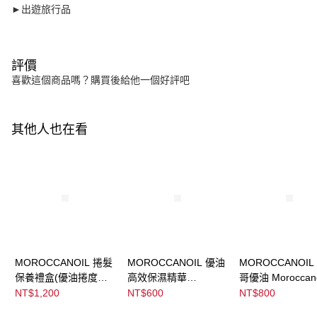
►出遊旅行品
評價
喜歡這個商品嗎？購買後給他一個好評吧
其他人也在看
MOROCCANOIL 捲髮
MOROCCANOIL 優油
MOROCCANOIL
保養禮盒(優油捲度記
高效保濕精華
哥優油 Moroccano
憶塑型乳75ML+摩洛哥
Hydrating Styling
Treatment
NT$1,200
NT$600
NT$800
優油15ML)
Cream