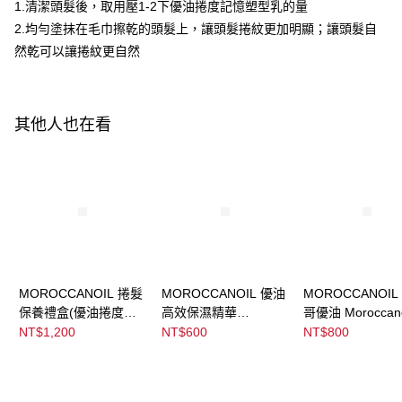
ATM／網路銀行／等多元方式進行付款，方視為交易完成。
1.清潔頭髮後，取用壓1-2下優油捲度記憶塑型乳的量
※ 請注意：結帳手續完成當下不需立刻繳費，但若您需要取消訂單，請聯絡
2.均勻塗抹在毛巾擦乾的頭髮上，讓頭髮捲紋更加明顯；讓頭髮自
宅配
購買商品的店家。未經商家同意取消之訂單仍視為有效，需透過AFTEE先享
後付繳納相關費用。
然乾可以讓捲紋更自然
每筆NT$120，滿NT$3,000(含以上)免運費
※ 交易是否成功請以「AFTEE先享後付 」之結帳頁面顯示為準，若有關於
是否繳費成功／繳費後需取消欲退款等相關疑問，請聯繫「AFTEE先享後付
宅配-離島
客戶支援中心」
https://netprotections.freshdesk.com/support/home
每筆NT$320，滿NT$3,000(含以上)免運費
其他人也在看
【注意事項】
１．透過由恩沛科技股份有限公司提供之「AFTEE先享後付」服務完成之交
易，需依本服務之必要範圍內提供個人資料，並將交易相關給付款項請求債
權轉讓予恩沛科技股份有限公司。
２．關於個人資料處理事宜，請瀏覽以下網址：
https://aftee.tw/terms/#terms3
３．未成年的使用者請事先徵得法定代理人或監護人之同意方可使用
「AFTEE先享後付」，若未經同意申辦者引起之損失，本公司不負相關責
任。
４．使用「AFTEE先享後付」時，將依據個別帳號之用戶狀況，依本公司即
時審查核予不同之上限額度；若仍有額度不足之情形，本公司將視審查結果
MOROCCANOIL 捲髮
MOROCCANOIL 優油
MOROCCANOIL
請求用戶進行身份認證。
保養禮盒(優油捲度記
高效保濕精華
哥優油 Moroccano
５．嚴禁一人註冊多個帳號或使用他人資訊註冊。若發現惡意使用之情形，
憶塑型乳75ML+摩洛哥
Hydrating Styling
Treatment
NT$1,200
NT$600
NT$800
恩沛科技股份有限公司將有權停止該用戶之使用額度並採取法律行動。
優油15ML)
Cream