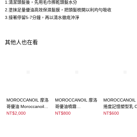
ATM／網路銀行／等多元方式進行付款，方視為交易完成。
1.清潔頭髮後，先用毛巾擦乾頭髮水分
※ 請注意：結帳手續完成當下不需立刻繳費，但若您需要取消訂單，請聯絡
2.塗抹足量優油高效保濕髮膜，把頭髮梳開以利均勻吸收
宅配
購買商品的店家。未經商家同意取消之訂單仍視為有效，需透過AFTEE先享
後付繳納相關費用。
3.接著停留5-7分鐘，再以清水徹底沖淨
每筆NT$120，滿NT$3,000(含以上)免運費
※ 交易是否成功請以「AFTEE先享後付 」之結帳頁面顯示為準，若有關於
是否繳費成功／繳費後需取消欲退款等相關疑問，請聯繫「AFTEE先享後付
宅配-離島
客戶支援中心」
https://netprotections.freshdesk.com/support/home
每筆NT$320，滿NT$3,000(含以上)免運費
其他人也在看
【注意事項】
１．透過由恩沛科技股份有限公司提供之「AFTEE先享後付」服務完成之交
易，需依本服務之必要範圍內提供個人資料，並將交易相關給付款項請求債
權轉讓予恩沛科技股份有限公司。
２．關於個人資料處理事宜，請瀏覽以下網址：
https://aftee.tw/terms/#terms3
３．未成年的使用者請事先徵得法定代理人或監護人之同意方可使用
「AFTEE先享後付」，若未經同意申辦者引起之損失，本公司不負相關責
任。
４．使用「AFTEE先享後付」時，將依據個別帳號之用戶狀況，依本公司即
時審查核予不同之上限額度；若仍有額度不足之情形，本公司將視審查結果
MOROCCANOIL 摩洛
MOROCCANOIL 摩洛
MOROCCANOIL
請求用戶進行身份認證。
哥優油 Moroccanoil
哥優油噴霧
捲度記憶塑型乳 Cu
５．嚴禁一人註冊多個帳號或使用他人資訊註冊。若發現惡意使用之情形，
Treatment
Moroccanoil
Defining Cream
NT$2,000
NT$800
NT$600
恩沛科技股份有限公司將有權停止該用戶之使用額度並採取法律行動。
Treatment Mist