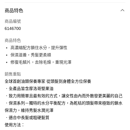
LINE Pay
商品特色
Apple Pay
商品編號
街口支付
6146700
悠遊付
商品特色
Google Pay
高濃縮配方鎖住水分，提升彈性
AFTEE先享後付
保濕滋養，秀髮更柔順
相關說明
修復毛鱗片，去除毛燥，重現光澤
【關於「AFTEE先享後付」】
AFTEE先享後付是「在收到商品之後才付款」的支付方式。 讓您購物簡單
銷售重點
運送方式
便利好安心！
全球首創油類保養專家 從頭髮到身體全方位保養
１．簡單：不需註冊會員、不需綁卡、不需儲值。
付款後全家取貨
．全產品皆含摩洛哥堅果油
２．便利：只要手機號碼，簡訊認證，即可結帳。
每筆NT$100，滿NT$3,000(含以上)免運費
３．安心：先確認商品／服務後，再付款。
．致力用簡單且最有效的方式，讓女性由內而外散發更美麗的自己
．保濕系列－獨特的水分平衡配方，為乾枯的頭髮帶來極致的鎖水
付款後萊爾富取貨
【「AFTEE先享後付」結帳流程】
１．於結帳方式選擇「AFTEE先享後付」後，將跳轉至「AFTEE先享後付」
保濕力，維持秀髮水潤光澤
每筆NT$100，滿NT$3,000(含以上)免運費
結帳頁面，進行簡訊認證並確認金額後，即可完成結帳。
．適合中長髮或粗硬髮質
２．訂單成立數日內，您將收到繳費通知簡訊。
付款後7-11取貨
使用方法：
３．收到繳費通知簡訊後14天內，點擊此簡訊中的連結，可透過四大超商／
每筆NT$100，滿NT$3,000(含以上)免運費