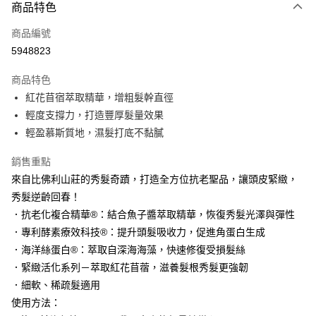
商品特色
Apple Pay
商品編號
街口支付
5948823
悠遊付
商品特色
Google Pay
紅花苜宿萃取精華，增粗髮幹直徑
AFTEE先享後付
輕度支撐力，打造豐厚髮量效果
相關說明
輕盈慕斯質地，濕髮打底不黏膩
【關於「AFTEE先享後付」】
AFTEE先享後付是「在收到商品之後才付款」的支付方式。 讓您購物簡單
銷售重點
運送方式
便利好安心！
來自比佛利山莊的秀髮奇蹟，打造全方位抗老聖品，讓頭皮緊緻，
１．簡單：不需註冊會員、不需綁卡、不需儲值。
付款後全家取貨
秀髮逆齡回春！
２．便利：只要手機號碼，簡訊認證，即可結帳。
每筆NT$100，滿NT$3,000(含以上)免運費
３．安心：先確認商品／服務後，再付款。
．抗老化複合精華®：結合魚子醬萃取精華，恢復秀髮光澤與彈性
．專利酵素療效科技®：提升頭髮吸收力，促進角蛋白生成
付款後萊爾富取貨
【「AFTEE先享後付」結帳流程】
１．於結帳方式選擇「AFTEE先享後付」後，將跳轉至「AFTEE先享後付」
．海洋絲蛋白®：萃取自深海海藻，快速修復受損髮絲
每筆NT$100，滿NT$3,000(含以上)免運費
結帳頁面，進行簡訊認證並確認金額後，即可完成結帳。
．緊緻活化系列－萃取紅花苜蓿，滋養髮根秀髮更強韌
２．訂單成立數日內，您將收到繳費通知簡訊。
付款後7-11取貨
．細軟、稀疏髮適用
３．收到繳費通知簡訊後14天內，點擊此簡訊中的連結，可透過四大超商／
每筆NT$100，滿NT$3,000(含以上)免運費
ATM／網路銀行／等多元方式進行付款，方視為交易完成。
使用方法：
※ 請注意：結帳手續完成當下不需立刻繳費，但若您需要取消訂單，請聯絡