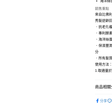
海洋絲
AFTEE先
相關說明
銷售重點
【關於「A
來自比佛
AFTEE
秀髮逆齡
便利好安
運送方式
１．簡單
．抗老化
２．便利
付款後全
．專利酵
３．安心
每筆NT$1
．海洋絲
【「AFT
．保濕豐
付款後萊
１．於結帳
分
付」結帳
每筆NT$1
２．訂單
．所有髮
３．收到繳
付款後7-1
使用方法
／ATM／
1.取適量
每筆NT$1
※ 請注意
絡購買商品
先享後付
宅配
※ 交易是
商品相關分
每筆NT$1
是否繳費成
付客戶支
宅配-離島
ALTERNA
分享
【注意事
每筆NT$3
商品類別
１．透過由
交易，需