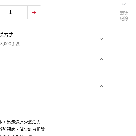
清除
紀錄
送方式
3,000免運
次付款
水，迅速還原秀髮活力
y
髮強韌度，減少98%斷髮