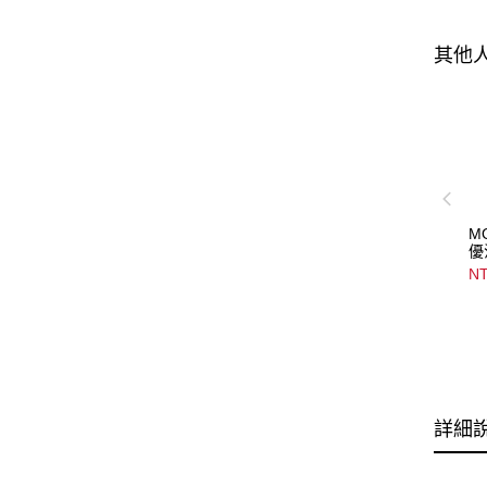
其他
M
優
Al
NT
In
詳細