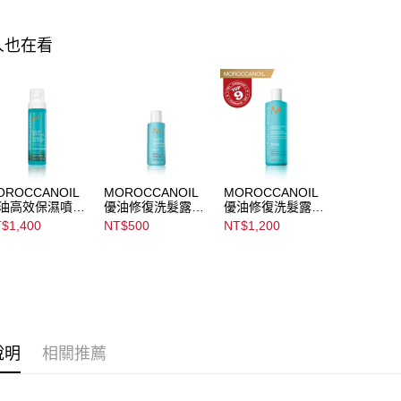
▌爸氣加碼
求債權轉
２．關於
人也在看
https://aft
３．未成
「AFTE
任。
４．使用「
即時審查
結果請求
５．嚴禁
形，恩沛
動。
OROCCANOIL
MOROCCANOIL
MOROCCANOIL
油高效保濕噴霧
優油修復洗髮露
優油修復洗髮露
l In One Leave
Moisture Repair
Moisture Repair
$1,400
NT$500
NT$1,200
 Conditioner
Shampoo
Shampoo
說明
相關推薦