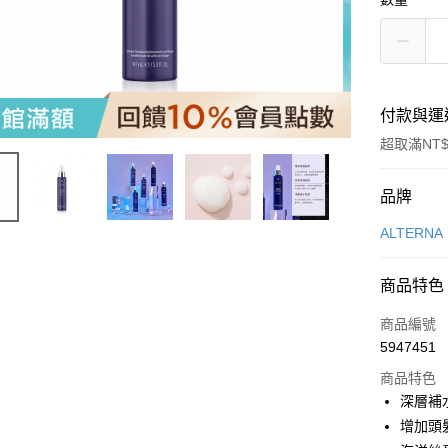
付款與運
超取滿NT$
付款方式
品牌
信用卡一
ALTERNA
LINE Pay
商品特色
Apple Pay
商品編號
街口支付
5947451
商品特色
悠遊付
深層補
Google Pa
增加頭