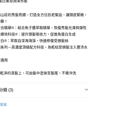
蛋白重拾潤澤秀髮
享後付
FTEE先享後付」】
利山莊的秀髮奇蹟，打造全方位抗老聖品，讓頭皮緊緻，
先享後付是「在收到商品之後才付款」的支付方式。 讓您購物簡單
回春！
心！
：不需註冊會員、不需綁卡、不需儲值。
複合精華®：結合魚子醬萃取精華，恢復秀髮光澤與彈性
：只要手機號碼，簡訊認證，即可結帳。
家取貨
素療效科技®：提升頭髮吸收力，促進角蛋白生成
：先確認商品／服務後，再付款。
00，滿NT$3,000(含以上)免運費
蛋白®：萃取自深海海藻，快速修復受損髮絲
EE先享後付」結帳流程】
潤系列－高濃度頂級配方科技，為乾枯受損髮注入豐沛水
爾富取貨
方式選擇「AFTEE先享後付」後，將跳轉至「AFTEE先享後
頁面，進行簡訊認證並確認金額後，即可完成結帳。
00，滿NT$3,000(含以上)免運費
成立數日內，您將收到繳費通知簡訊。
質適用
費通知簡訊後14天內，點擊此簡訊中的連結，可透過四大超商
1取貨
：
網路銀行／等多元方式進行付款，方視為交易完成。
於乾淨的濕髮上，可由髮中塗抹至髮尾，不需沖洗
00，滿NT$3,000(含以上)免運費
：結帳手續完成當下不需立刻繳費，但若您需要取消訂單，請聯
的店家。未經商家同意取消之訂單仍視為有效，需透過AFTEE
繳納相關費用。
否成功請以「AFTEE先享後付 」之結帳頁面顯示為準，若有關於
類 (3)
20，滿NT$3,000(含以上)免運費
功／繳費後需取消欲退款等相關疑問，請聯繫「AFTEE先享後
援中心」
https://netprotections.freshdesk.com/support/home
保濕豐潤系列
客服
項】
20，滿NT$3,000(含以上)免運費
護髮油/免沖洗護髮
恩沛科技股份有限公司提供之「AFTEE先享後付」服務完成之
依本服務之必要範圍內提供個人資料，並將交易相關給付款項請