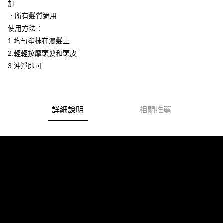
ATM／網路銀行／等多元方式進行付款，方視為交易完成。
加
※ 請注意：結帳手續完成當下不需立刻繳費，但若您需要取消訂單，請聯絡
．所有髮質適用
宅配
購買商品的店家。未經商家同意取消之訂單仍視為有效，需透過AFTEE先享
後付繳納相關費用。
使用方法：
每筆NT$120，滿NT$3,000(含以上)免運費
※ 交易是否成功請以「AFTEE先享後付 」之結帳頁面顯示為準，若有關於
1.均勻塗抹在濕髮上
是否繳費成功／繳費後需取消欲退款等相關疑問，請聯繫「AFTEE先享後付
宅配-離島
2.輕輕按摩頭髮和頭皮
客戶支援中心」
https://netprotections.freshdesk.com/support/home
每筆NT$320，滿NT$3,000(含以上)免運費
3.沖淨即可
【注意事項】
１．透過由恩沛科技股份有限公司提供之「AFTEE先享後付」服務完成之交
易，需依本服務之必要範圍內提供個人資料，並將交易相關給付款項請求債
權轉讓予恩沛科技股份有限公司。
２．關於個人資料處理事宜，請瀏覽以下網址：
詳細說明
相關推薦
https://aftee.tw/terms/#terms3
３．未成年的使用者請事先徵得法定代理人或監護人之同意方可使用
「AFTEE先享後付」，若未經同意申辦者引起之損失，本公司不負相關責
任。
４．使用「AFTEE先享後付」時，將依據個別帳號之用戶狀況，依本公司即
時審查核予不同之上限額度；若仍有額度不足之情形，本公司將視審查結果
請求用戶進行身份認證。
５．嚴禁一人註冊多個帳號或使用他人資訊註冊。若發現惡意使用之情形，
恩沛科技股份有限公司將有權停止該用戶之使用額度並採取法律行動。