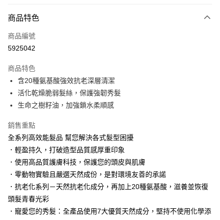
LINE Pay
商品特色
Apple Pay
商品編號
街口支付
5925042
悠遊付
商品特色
Google Pay
含20種氨基酸強效抗老深層清潔
AFTEE先享後付
活化乾燥脆弱髮絲，保護強韌秀髮
相關說明
生命之樹籽油，加強鎖水柔順感
【關於「AFTEE先享後付」】
AFTEE先享後付是「在收到商品之後才付款」的支付方式。 讓您購物簡單
銷售重點
運送方式
便利好安心！
全系列高效能髮品 幫您解決各式髮型困擾
１．簡單：不需註冊會員、不需綁卡、不需儲值。
付款後全家取貨
．輕盈持久，打破造型品質感厚重印象
２．便利：只要手機號碼，簡訊認證，即可結帳。
每筆NT$100，滿NT$3,000(含以上)免運費
３．安心：先確認商品／服務後，再付款。
．使用高品質護膚科技，保護您的頭皮與肌膚
．零動物實驗且嚴選天然成份，是對環境友善的承諾
付款後萊爾富取貨
【「AFTEE先享後付」結帳流程】
１．於結帳方式選擇「AFTEE先享後付」後，將跳轉至「AFTEE先享後付」
．抗老化系列－天然抗老化成分，再加上20種氨基酸，滋養並恢復
每筆NT$100，滿NT$3,000(含以上)免運費
結帳頁面，進行簡訊認證並確認金額後，即可完成結帳。
頭髮青春光彩
２．訂單成立數日內，您將收到繳費通知簡訊。
付款後7-11取貨
．寵愛您的秀髮：全產品使用7大優質天然成分，堅持不使用化學添
３．收到繳費通知簡訊後14天內，點擊此簡訊中的連結，可透過四大超商／
每筆NT$100，滿NT$3,000(含以上)免運費