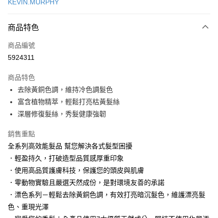
KEVIN.MURPHY
LINE Pay
商品特色
Apple Pay
商品編號
街口支付
5924311
悠遊付
商品特色
Google Pay
去除黃銅色調，維持冷色調髮色
AFTEE先享後付
富含植物精萃，輕鬆打亮枯黃髮絲
相關說明
深層修復髮絲，秀髮健康強韌
【關於「AFTEE先享後付」】
AFTEE先享後付是「在收到商品之後才付款」的支付方式。 讓您購物簡單
銷售重點
運送方式
便利好安心！
全系列高效能髮品 幫您解決各式髮型困擾
１．簡單：不需註冊會員、不需綁卡、不需儲值。
付款後全家取貨
．輕盈持久，打破造型品質感厚重印象
２．便利：只要手機號碼，簡訊認證，即可結帳。
每筆NT$100，滿NT$3,000(含以上)免運費
３．安心：先確認商品／服務後，再付款。
．使用高品質護膚科技，保護您的頭皮與肌膚
．零動物實驗且嚴選天然成份，是對環境友善的承諾
付款後萊爾富取貨
【「AFTEE先享後付」結帳流程】
１．於結帳方式選擇「AFTEE先享後付」後，將跳轉至「AFTEE先享後付」
．漂色系列－輕鬆去除黃銅色調，有效打亮暗沉髮色，維護漂亮髮
每筆NT$100，滿NT$3,000(含以上)免運費
結帳頁面，進行簡訊認證並確認金額後，即可完成結帳。
色、重現光澤
２．訂單成立數日內，您將收到繳費通知簡訊。
付款後7-11取貨