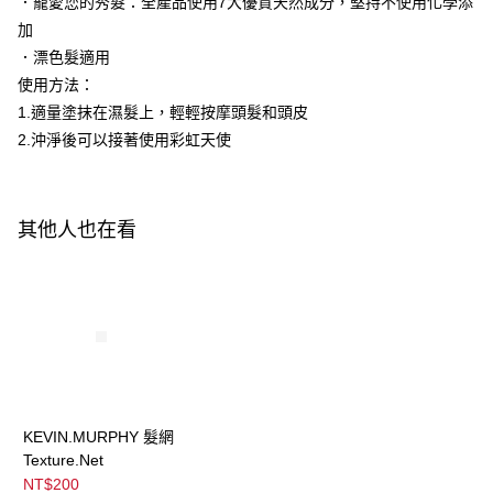
．寵愛您的秀髮：全產品使用7大優質天然成分，堅持不使用化學添
３．收到繳費通知簡訊後14天內，點擊此簡訊中的連結，可透過四大超商／
每筆NT$100，滿NT$3,000(含以上)免運費
ATM／網路銀行／等多元方式進行付款，方視為交易完成。
加
※ 請注意：結帳手續完成當下不需立刻繳費，但若您需要取消訂單，請聯絡
．漂色髮適用
宅配
購買商品的店家。未經商家同意取消之訂單仍視為有效，需透過AFTEE先享
後付繳納相關費用。
使用方法：
每筆NT$120，滿NT$3,000(含以上)免運費
※ 交易是否成功請以「AFTEE先享後付 」之結帳頁面顯示為準，若有關於
1.適量塗抹在濕髮上，輕輕按摩頭髮和頭皮
是否繳費成功／繳費後需取消欲退款等相關疑問，請聯繫「AFTEE先享後付
宅配-離島
2.沖淨後可以接著使用彩虹天使
客戶支援中心」
https://netprotections.freshdesk.com/support/home
每筆NT$320，滿NT$3,000(含以上)免運費
【注意事項】
１．透過由恩沛科技股份有限公司提供之「AFTEE先享後付」服務完成之交
易，需依本服務之必要範圍內提供個人資料，並將交易相關給付款項請求債
其他人也在看
權轉讓予恩沛科技股份有限公司。
２．關於個人資料處理事宜，請瀏覽以下網址：
https://aftee.tw/terms/#terms3
３．未成年的使用者請事先徵得法定代理人或監護人之同意方可使用
「AFTEE先享後付」，若未經同意申辦者引起之損失，本公司不負相關責
任。
４．使用「AFTEE先享後付」時，將依據個別帳號之用戶狀況，依本公司即
時審查核予不同之上限額度；若仍有額度不足之情形，本公司將視審查結果
請求用戶進行身份認證。
５．嚴禁一人註冊多個帳號或使用他人資訊註冊。若發現惡意使用之情形，
KEVIN.MURPHY 髮網
恩沛科技股份有限公司將有權停止該用戶之使用額度並採取法律行動。
Texture.Net
NT$200