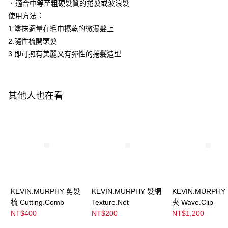
．適合中等至粗硬髮質的捲髮或波浪髮
宅配
購買商品的店家。未經商家同意取消之訂單仍視為有效，需透過AFTEE先享
後付繳納相關費用。
使用方法：
每筆NT$120，滿NT$3,000(含以上)免運費
※ 交易是否成功請以「AFTEE先享後付 」之結帳頁面顯示為準，若有關於
1.塗抹適量在毛巾擦乾的微濕髮上
是否繳費成功／繳費後需取消欲退款等相關疑問，請聯繫「AFTEE先享後付
宅配-離島
2.隨性梳開頭髮
客戶支援中心」
https://netprotections.freshdesk.com/support/home
每筆NT$320，滿NT$3,000(含以上)免運費
3.即可擁有美麗又有彈性的捲髮造型
【注意事項】
１．透過由恩沛科技股份有限公司提供之「AFTEE先享後付」服務完成之交
易，需依本服務之必要範圍內提供個人資料，並將交易相關給付款項請求債
權轉讓予恩沛科技股份有限公司。
其他人也在看
２．關於個人資料處理事宜，請瀏覽以下網址：
https://aftee.tw/terms/#terms3
３．未成年的使用者請事先徵得法定代理人或監護人之同意方可使用
「AFTEE先享後付」，若未經同意申辦者引起之損失，本公司不負相關責
任。
４．使用「AFTEE先享後付」時，將依據個別帳號之用戶狀況，依本公司即
時審查核予不同之上限額度；若仍有額度不足之情形，本公司將視審查結果
請求用戶進行身份認證。
５．嚴禁一人註冊多個帳號或使用他人資訊註冊。若發現惡意使用之情形，
恩沛科技股份有限公司將有權停止該用戶之使用額度並採取法律行動。
KEVIN.MURPHY 剪髮
KEVIN.MURPHY 髮網
KEVIN.MURPHY
梳 Cutting.Comb
Texture.Net
夾 Wave.Clip
NT$400
NT$200
NT$1,200