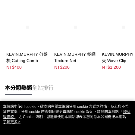
KEVIN.MURPHY 剪髮
KEVIN.MURPHY 髮網
KEVIN.MURPHY
梳 Cutting.Comb
Texture.Net
夾 Wave.Clip
NT$400
NT$200
NT$1,200
本分類熱銷
全站排行
本網站中使用 cookie，欲查詢有關本網站使用 cookie 方式之詳情，及若您不希
熱門標籤
望在電腦上使用 cookie 時應如何變更電腦的 cookie 設定，請參閱本網站「
隱私
權條款
」之 Cookie 聲明。您繼續使用本網站即表示您同意本公司得按本網站使
用條款之 Cookie 聲明使用 cookie。
了解更多 >