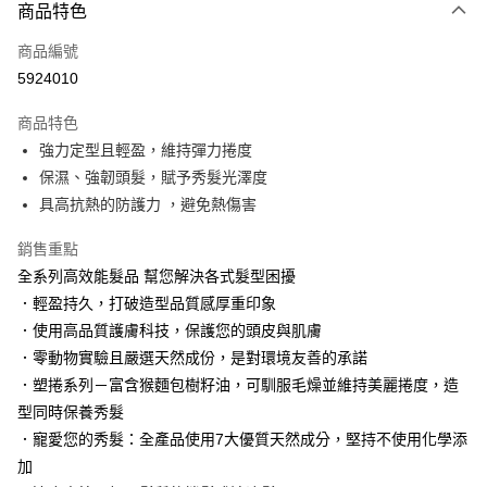
商品特色
Apple Pay
商品編號
街口支付
5924010
悠遊付
商品特色
Google Pay
強力定型且輕盈，維持彈力捲度
AFTEE先享後付
保濕、強韌頭髮，賦予秀髮光澤度
相關說明
具高抗熱的防護力 ，避免熱傷害
【關於「AFTEE先享後付」】
AFTEE先享後付是「在收到商品之後才付款」的支付方式。 讓您購物簡單
銷售重點
運送方式
便利好安心！
全系列高效能髮品 幫您解決各式髮型困擾
１．簡單：不需註冊會員、不需綁卡、不需儲值。
付款後全家取貨
．輕盈持久，打破造型品質感厚重印象
２．便利：只要手機號碼，簡訊認證，即可結帳。
每筆NT$100，滿NT$3,000(含以上)免運費
３．安心：先確認商品／服務後，再付款。
．使用高品質護膚科技，保護您的頭皮與肌膚
．零動物實驗且嚴選天然成份，是對環境友善的承諾
付款後萊爾富取貨
【「AFTEE先享後付」結帳流程】
１．於結帳方式選擇「AFTEE先享後付」後，將跳轉至「AFTEE先享後付」
．塑捲系列－富含猴麵包樹籽油，可馴服毛燥並維持美麗捲度，造
每筆NT$100，滿NT$3,000(含以上)免運費
結帳頁面，進行簡訊認證並確認金額後，即可完成結帳。
型同時保養秀髮
２．訂單成立數日內，您將收到繳費通知簡訊。
付款後7-11取貨
．寵愛您的秀髮：全產品使用7大優質天然成分，堅持不使用化學添
３．收到繳費通知簡訊後14天內，點擊此簡訊中的連結，可透過四大超商／
每筆NT$100，滿NT$3,000(含以上)免運費
ATM／網路銀行／等多元方式進行付款，方視為交易完成。
加
※ 請注意：結帳手續完成當下不需立刻繳費，但若您需要取消訂單，請聯絡