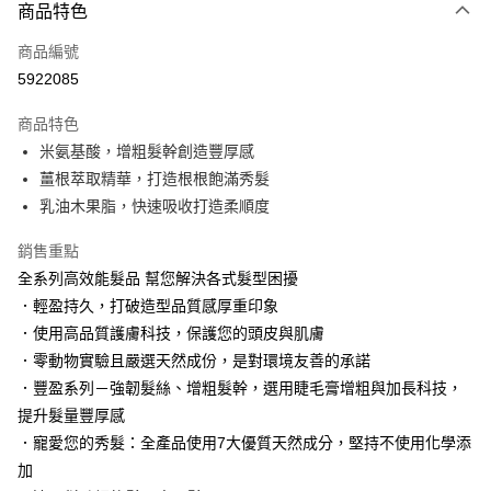
商品特色
Apple Pay
商品編號
街口支付
5922085
悠遊付
商品特色
Google Pay
米氨基酸，增粗髮幹創造豐厚感
AFTEE先享後付
薑根萃取精華，打造根根飽滿秀髮
相關說明
乳油木果脂，快速吸收打造柔順度
【關於「AFTEE先享後付」】
AFTEE先享後付是「在收到商品之後才付款」的支付方式。 讓您購物簡單
銷售重點
運送方式
便利好安心！
全系列高效能髮品 幫您解決各式髮型困擾
１．簡單：不需註冊會員、不需綁卡、不需儲值。
宅配
．輕盈持久，打破造型品質感厚重印象
２．便利：只要手機號碼，簡訊認證，即可結帳。
每筆NT$120，滿NT$3,000(含以上)免運費
３．安心：先確認商品／服務後，再付款。
．使用高品質護膚科技，保護您的頭皮與肌膚
．零動物實驗且嚴選天然成份，是對環境友善的承諾
宅配-離島
【「AFTEE先享後付」結帳流程】
１．於結帳方式選擇「AFTEE先享後付」後，將跳轉至「AFTEE先享後付」
．豐盈系列－強韌髮絲、增粗髮幹，選用睫毛膏增粗與加長科技，
每筆NT$320，滿NT$3,000(含以上)免運費
結帳頁面，進行簡訊認證並確認金額後，即可完成結帳。
提升髮量豐厚感
２．訂單成立數日內，您將收到繳費通知簡訊。
．寵愛您的秀髮：全產品使用7大優質天然成分，堅持不使用化學添
３．收到繳費通知簡訊後14天內，點擊此簡訊中的連結，可透過四大超商／
ATM／網路銀行／等多元方式進行付款，方視為交易完成。
加
※ 請注意：結帳手續完成當下不需立刻繳費，但若您需要取消訂單，請聯絡