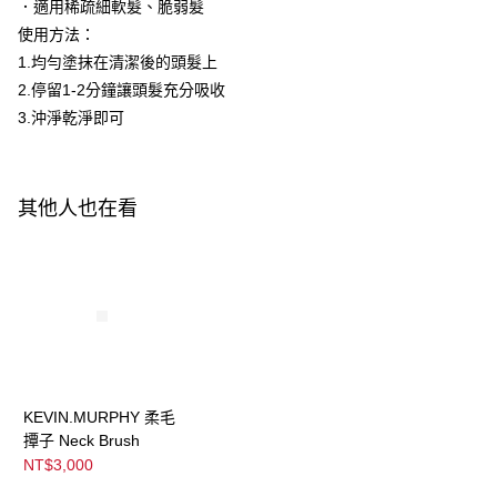
．適用稀疏細軟髮、脆弱髮
購買商品的店家。未經商家同意取消之訂單仍視為有效，需透過AFTEE先享
後付繳納相關費用。
使用方法：
※ 交易是否成功請以「AFTEE先享後付 」之結帳頁面顯示為準，若有關於
1.均勻塗抹在清潔後的頭髮上
是否繳費成功／繳費後需取消欲退款等相關疑問，請聯繫「AFTEE先享後付
2.停留1-2分鐘讓頭髮充分吸收
客戶支援中心」
https://netprotections.freshdesk.com/support/home
3.沖淨乾淨即可
【注意事項】
１．透過由恩沛科技股份有限公司提供之「AFTEE先享後付」服務完成之交
易，需依本服務之必要範圍內提供個人資料，並將交易相關給付款項請求債
權轉讓予恩沛科技股份有限公司。
其他人也在看
２．關於個人資料處理事宜，請瀏覽以下網址：
https://aftee.tw/terms/#terms3
３．未成年的使用者請事先徵得法定代理人或監護人之同意方可使用
「AFTEE先享後付」，若未經同意申辦者引起之損失，本公司不負相關責
任。
４．使用「AFTEE先享後付」時，將依據個別帳號之用戶狀況，依本公司即
時審查核予不同之上限額度；若仍有額度不足之情形，本公司將視審查結果
請求用戶進行身份認證。
５．嚴禁一人註冊多個帳號或使用他人資訊註冊。若發現惡意使用之情形，
恩沛科技股份有限公司將有權停止該用戶之使用額度並採取法律行動。
KEVIN.MURPHY 柔毛
撢子 Neck Brush
NT$3,000