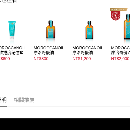
人也在看
求債權轉
２．關於
https://aft
３．未成
「AFTE
任。
４．使用「
即時審查
結果請求
OROCCANOIL
MOROCCANOIL
MOROCCANOIL
MOROCC
５．嚴禁
油捲度記憶塑型
摩洛哥優油
摩洛哥優油
摩洛哥優
形，恩沛
Curl Defining
Moroccanoil
Moroccanoil
Moroccano
$600
NT$800
NT$1,200
NT$2,000
ream
Treatment
Treatment
Treatmen
動。
說明
相關推薦