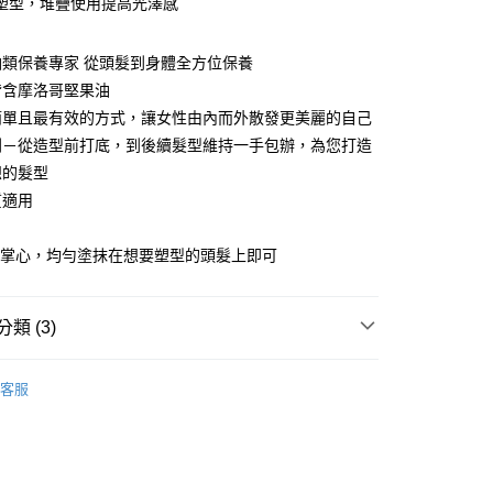
塑型，堆疊使用提高光澤感
享後付
FTEE先享後付」】
油類保養專家 從頭髮到身體全方位保養
先享後付是「在收到商品之後才付款」的支付方式。 讓您購物簡單
皆含摩洛哥堅果油
心！
：不需註冊會員、不需綁卡、不需儲值。
簡單且最有效的方式，讓女性由內而外散發更美麗的自己
：只要手機號碼，簡訊認證，即可結帳。
家取貨
列－從造型前打底，到後續髮型維持一手包辦，為您打造
：先確認商品／服務後，再付款。
00，滿NT$3,000(含以上)免運費
想的髮型
EE先享後付」結帳流程】
質適用
爾富取貨
方式選擇「AFTEE先享後付」後，將跳轉至「AFTEE先享後
：
頁面，進行簡訊認證並確認金額後，即可完成結帳。
00，滿NT$3,000(含以上)免運費
成立數日內，您將收到繳費通知簡訊。
於掌心，均勻塗抹在想要塑型的頭髮上即可
費通知簡訊後14天內，點擊此簡訊中的連結，可透過四大超商
1取貨
網路銀行／等多元方式進行付款，方視為交易完成。
00，滿NT$3,000(含以上)免運費
：結帳手續完成當下不需立刻繳費，但若您需要取消訂單，請聯
類 (3)
的店家。未經商家同意取消之訂單仍視為有效，需透過AFTEE
繳納相關費用。
NOIL
造型系列
否成功請以「AFTEE先享後付 」之結帳頁面顯示為準，若有關於
20，滿NT$3,000(含以上)免運費
客服
功／繳費後需取消欲退款等相關疑問，請聯繫「AFTEE先享後
髮蠟/造型噴霧
援中心」
https://netprotections.freshdesk.com/support/home
✦全館滿額回饋10%會員點數
項】
20，滿NT$3,000(含以上)免運費
恩沛科技股份有限公司提供之「AFTEE先享後付」服務完成之
依本服務之必要範圍內提供個人資料，並將交易相關給付款項請