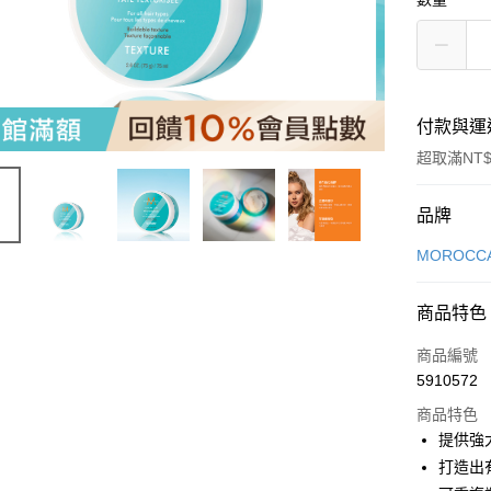
付款與運
超取滿NT$
付款方式
品牌
信用卡一
MOROCCA
LINE Pay
商品特色
Apple Pay
商品編號
街口支付
5910572
商品特色
悠遊付
提供強
Google Pa
打造出