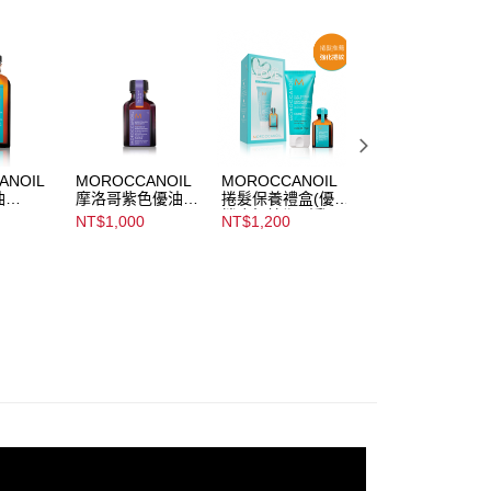
讓予恩沛科技股份有限公司。
個人資料處理事宜，請瀏覽以下網址：
ee.tw/terms/#terms3
年的使用者請事先徵得法定代理人或監護人之同意方可使用
E先享後付」，若未經同意申辦者引起之損失，本公司不負相關責
AFTEE先享後付」時，將依據個別帳號之用戶狀況，依本公司
核予不同之上限額度；若仍有額度不足之情形，本公司將視審查
用戶進行身份認證。
ANOIL
MOROCCANOIL
MOROCCANOIL
MOROCCANOIL
一人註冊多個帳號或使用他人資訊註冊。若發現惡意使用之情
油
摩洛哥紫色優油
捲髮保養禮盒(優油
摩洛哥輕優油(馬
科技股份有限公司將有權停止該用戶之使用額度並採取法律行
il
Moroccanoil
捲度記憶塑型乳
喀什版)
NT$1,000
NT$1,200
NT$800
t
Treatment Purple
75ML+摩洛哥優油
15ML)