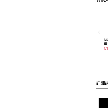
其他
M
優
乳 
NT
C
詳細