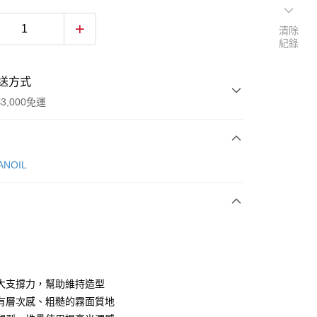
清除
紀錄
送方式
3,000免運
次付款
NOIL
大支撐力，幫助維持造型
y
有層次感、粗糙的霧面質地