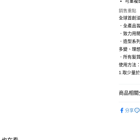
可重複
AFTEE先
相關說明
銷售重點
【關於「A
全球首創
AFTEE
．全產品
便利好安
運送方式
１．簡單
．致力用
２．便利
付款後全
．造型系
３．安心
每筆NT$1
多變、理
【「AFT
．所有髮
付款後萊
１．於結帳
使用方法
付」結帳
每筆NT$1
２．訂單
1.取少量
３．收到繳
付款後7-1
／ATM／
每筆NT$1
※ 請注意
商品相關分
絡購買商品
先享後付
宅配
MOROCCA
※ 交易是
每筆NT$1
分享
是否繳費成
商品類別
付客戶支
宅配-離島
▌爸氣加碼
【注意事
每筆NT$3
１．透過由
交易，需