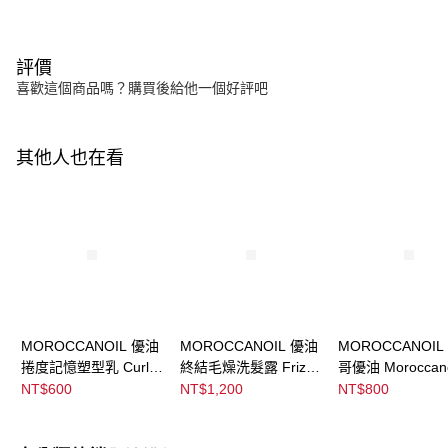
評價
喜歡這個商品嗎？購買後給他一個好評吧
其他人也在看
MOROCCANOIL 優油
MOROCCANOIL 優油
MOROCCANOIL
捲度記憶塑型乳 Curl
終結毛燥洗髮露 Frizz
哥優油 Moroccano
Defining Cream
Control Shampoo
Treatment
NT$600
NT$1,200
NT$800