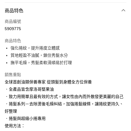
LINE Pay
商品特色
Apple Pay
商品編號
街口支付
5909775
悠遊付
商品特色
Google Pay
強化捲紋，提升捲度立體感
AFTEE先享後付
質地輕盈不油膩，鎖住秀髮水分
相關說明
撫平毛燥，秀髮柔軟滑順易於打理
【關於「AFTEE先享後付」】
AFTEE先享後付是「在收到商品之後才付款」的支付方式。 讓您購物簡單
銷售重點
運送方式
便利好安心！
全球首創油類保養專家 從頭髮到身體全方位保養
１．簡單：不需註冊會員、不需綁卡、不需儲值。
付款後全家取貨
．全產品皆含摩洛哥堅果油
２．便利：只要手機號碼，簡訊認證，即可結帳。
每筆NT$100，滿NT$3,000(含以上)免運費
３．安心：先確認商品／服務後，再付款。
．致力用簡單且最有效的方式，讓女性由內而外散發更美麗的自己
．捲髮系列－去除燙後毛燥糾結，加強捲髮線條，讓捲紋更持久、
付款後萊爾富取貨
【「AFTEE先享後付」結帳流程】
１．於結帳方式選擇「AFTEE先享後付」後，將跳轉至「AFTEE先享後付」
好整理
每筆NT$100，滿NT$3,000(含以上)免運費
結帳頁面，進行簡訊認證並確認金額後，即可完成結帳。
．捲髮與超級小捲專用
２．訂單成立數日內，您將收到繳費通知簡訊。
付款後7-11取貨
使用方法：
３．收到繳費通知簡訊後14天內，點擊此簡訊中的連結，可透過四大超商／
每筆NT$100，滿NT$3,000(含以上)免運費