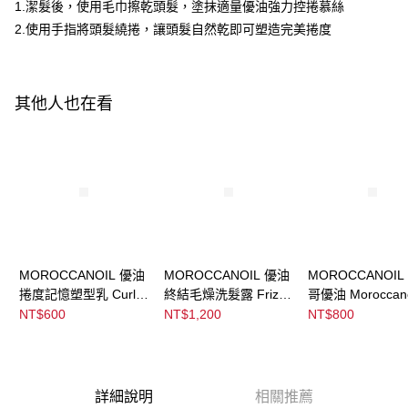
ATM／網路銀行／等多元方式進行付款，方視為交易完成。
1.潔髮後，使用毛巾擦乾頭髮，塗抹適量優油強力控捲慕絲
※ 請注意：結帳手續完成當下不需立刻繳費，但若您需要取消訂單，請聯絡
2.使用手指將頭髮繞捲，讓頭髮自然乾即可塑造完美捲度
宅配
購買商品的店家。未經商家同意取消之訂單仍視為有效，需透過AFTEE先享
後付繳納相關費用。
每筆NT$120，滿NT$3,000(含以上)免運費
※ 交易是否成功請以「AFTEE先享後付 」之結帳頁面顯示為準，若有關於
是否繳費成功／繳費後需取消欲退款等相關疑問，請聯繫「AFTEE先享後付
宅配-離島
客戶支援中心」
https://netprotections.freshdesk.com/support/home
其他人也在看
每筆NT$320，滿NT$3,000(含以上)免運費
【注意事項】
１．透過由恩沛科技股份有限公司提供之「AFTEE先享後付」服務完成之交
易，需依本服務之必要範圍內提供個人資料，並將交易相關給付款項請求債
權轉讓予恩沛科技股份有限公司。
２．關於個人資料處理事宜，請瀏覽以下網址：
https://aftee.tw/terms/#terms3
３．未成年的使用者請事先徵得法定代理人或監護人之同意方可使用
「AFTEE先享後付」，若未經同意申辦者引起之損失，本公司不負相關責
任。
MOROCCANOIL 優油
MOROCCANOIL 優油
MOROCCANOIL
４．使用「AFTEE先享後付」時，將依據個別帳號之用戶狀況，依本公司即
捲度記憶塑型乳 Curl
終結毛燥洗髮露 Frizz
哥優油 Moroccano
時審查核予不同之上限額度；若仍有額度不足之情形，本公司將視審查結果
請求用戶進行身份認證。
Defining Cream
Control Shampoo
Treatment
NT$600
NT$1,200
NT$800
５．嚴禁一人註冊多個帳號或使用他人資訊註冊。若發現惡意使用之情形，
恩沛科技股份有限公司將有權停止該用戶之使用額度並採取法律行動。
詳細說明
相關推薦