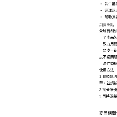
含生薑
Google Pa
調理頭
幫助強
AFTEE先
相關說明
銷售重點
【關於「A
全球首創
AFTEE
．全產品
便利好安
運送方式
１．簡單
．致力用
２．便利
付款後全
．頭皮平
３．安心
每筆NT$1
皮不適問
【「AFT
．油性頭
付款後萊
１．於結帳
使用方法
付」結帳
每筆NT$1
２．訂單
1.將頭髮
３．收到繳
付款後7-1
華，並請
／ATM／
2.接著讓
每筆NT$1
※ 請注意
絡購買商品
3.再將頭
先享後付
宅配
※ 交易是
每筆NT$1
是否繳費成
商品相關分
付客戶支
宅配-離島