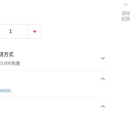
清除
紀錄
送方式
3,000免運
次付款
NOIL