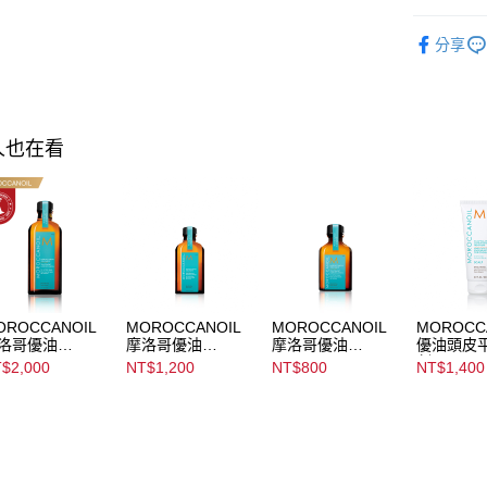
【注意事
MOROCCA
每筆NT$3
１．透過由
分享
商品類別
交易，需
求債權轉
▌爸氣加碼
２．關於
https://aft
３．未成
人也在看
「AFTE
任。
４．使用「
即時審查
結果請求
５．嚴禁
形，恩沛
動。
OROCCANOIL
MOROCCANOIL
MOROCCANOIL
MOROCC
洛哥優油
摩洛哥優油
摩洛哥優油
優油頭皮
roccanoil
Moroccanoil
Moroccanoil
劑 Scalp
$2,000
NT$1,200
NT$800
NT$1,400
eatment
Treatment
Treatment
Balancing
Condition