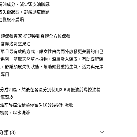
精油成分，減少頭皮油膩感
y
皮失衡狀態，舒緩頭皮問題
韌髮根不扁塌
享後付
FTEE先享後付」】
油類保養專家 從頭髮到身體全方位保養
先享後付是「在收到商品之後才付款」的支付方式。 讓您購物簡單
皆含摩洛哥堅果油
心！
：不需註冊會員、不需綁卡、不需儲值。
簡單且最有效的方式，讓女性由內而外散發更美麗的自己
：只要手機號碼，簡訊認證，即可結帳。
家取貨
衡系列－萃取天然草本植物，深層滲入頭皮，有助緩解頭
：先確認商品／服務後，再付款。
00，滿NT$3,000(含以上)免運費
題，舒緩頭皮失衡狀態，幫助頭髮重拾生氣、活力與光澤
EE先享後付」結帳流程】
皮專用
爾富取貨
方式選擇「AFTEE先享後付」後，將跳轉至「AFTEE先享後
：
頁面，進行簡訊認證並確認金額後，即可完成結帳。
00，滿NT$3,000(含以上)免運費
成立數日內，您將收到繳費通知簡訊。
均分成四區，然後在各區分別使用3-6滴優油前導控油精
費通知簡訊後14天內，點擊此簡訊中的連結，可透過四大超商
1取貨
按摩頭皮
網路銀行／等多元方式進行付款，方視為交易完成。
優油前導控油精華停留5-10分鐘以利吸收
00，滿NT$3,000(含以上)免運費
：結帳手續完成當下不需立刻繳費，但若您需要取消訂單，請聯
的店家。未經商家同意取消之訂單仍視為有效，需透過AFTEE
髮梳開，以水洗淨
繳納相關費用。
否成功請以「AFTEE先享後付 」之結帳頁面顯示為準，若有關於
20，滿NT$3,000(含以上)免運費
功／繳費後需取消欲退款等相關疑問，請聯繫「AFTEE先享後
類 (3)
援中心」
https://netprotections.freshdesk.com/support/home