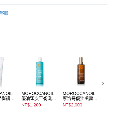
項】
NOIL
頭皮平衡系列
20，滿NT$3,000(含以上)免運費
恩沛科技股份有限公司提供之「AFTEE先享後付」服務完成之
客服
頭皮水/養髮液/頭皮精華
依本服務之必要範圍內提供個人資料，並將交易相關給付款項請
讓予恩沛科技股份有限公司。
✦全館滿額回饋10%會員點數
個人資料處理事宜，請瀏覽以下網址：
ee.tw/terms/#terms3
年的使用者請事先徵得法定代理人或監護人之同意方可使用
E先享後付」，若未經同意申辦者引起之損失，本公司不負相關責
AFTEE先享後付」時，將依據個別帳號之用戶狀況，依本公司
核予不同之上限額度；若仍有額度不足之情形，本公司將視審查
用戶進行身份認證。
一人註冊多個帳號或使用他人資訊註冊。若發現惡意使用之情
科技股份有限公司將有權停止該用戶之使用額度並採取法律行
ANOIL
MOROCCANOIL
MOROCCANOIL
MOROCCANOIL
平衡護髮
優油頭皮平衡洗髮
摩洛哥優油噴霧
摩洛哥紫色優油
露 Scalp
Moroccanoil
Moroccanoil
NT$1,200
NT$2,000
NT$1,000
Balancing
Treatment Mist
Treatment Purple
er
Shampoo