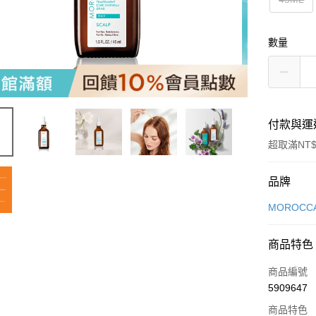
數量
付款與運
超取滿NT$
付款方式
品牌
信用卡一
MOROCCA
LINE Pay
商品特色
Apple Pay
商品編號
街口支付
5909647
商品特色
悠遊付