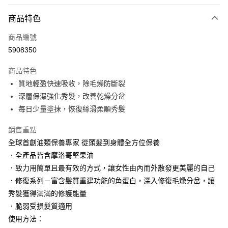
LINE Pay
商品特色
Apple Pay
商品編號
街口支付
5908350
悠遊付
商品特色
Google Pay
質地輕盈快速吸收，除毛燥防斷裂
AFTEE先享後付
深層保濕強化秀髮，改善乾燥分岔
相關說明
每日少量塗抹，恢復絲滑柔順秀髮
【關於「AFTEE先享後付」】
AFTEE先享後付是「在收到商品之後才付款」的支付方式。 讓您購物簡單
銷售重點
運送方式
便利好安心！
全球首創油類保養專家 從頭髮到身體全方位保養
１．簡單：不需註冊會員、不需綁卡、不需儲值。
付款後全家取貨
．全產品皆含摩洛哥堅果油
２．便利：只要手機號碼，簡訊認證，即可結帳。
每筆NT$100，滿NT$3,000(含以上)免運費
３．安心：先確認商品／服務後，再付款。
．致力用簡單且最有效的方式，讓女性由內而外散發更美麗的自己
．修復系列－富含髮質重建功能的角蛋白，深入修復毛燥分岔，讓
付款後萊爾富取貨
【「AFTEE先享後付」結帳流程】
１．於結帳方式選擇「AFTEE先享後付」後，將跳轉至「AFTEE先享後付」
秀髮獲得滿滿的修護能量
每筆NT$100，滿NT$3,000(含以上)免運費
結帳頁面，進行簡訊認證並確認金額後，即可完成結帳。
．脆弱受損髮質適用
２．訂單成立數日內，您將收到繳費通知簡訊。
付款後7-11取貨
使用方法：
３．收到繳費通知簡訊後14天內，點擊此簡訊中的連結，可透過四大超商／
每筆NT$100，滿NT$3,000(含以上)免運費