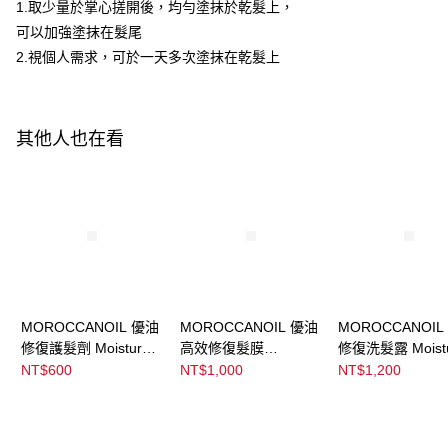
ATM／網路銀行／等多元方式進行付款，方視為交易完成。
1.取少量於掌心搓開後，均勻塗抹於乾髮上，
※ 請注意：結帳手續完成當下不需立刻繳費，但若您需要取消訂單，請聯絡
可以加強塗抹在髮尾
宅配
購買商品的店家。未經商家同意取消之訂單仍視為有效，需透過AFTEE先享
後付繳納相關費用。
2.視個人需求，可於一天多次塗抹在乾髮上
每筆NT$120，滿NT$3,000(含以上)免運費
※ 交易是否成功請以「AFTEE先享後付 」之結帳頁面顯示為準，若有關於
是否繳費成功／繳費後需取消欲退款等相關疑問，請聯繫「AFTEE先享後付
宅配-離島
客戶支援中心」
https://netprotections.freshdesk.com/support/home
每筆NT$320，滿NT$3,000(含以上)免運費
其他人也在看
【注意事項】
１．透過由恩沛科技股份有限公司提供之「AFTEE先享後付」服務完成之交
易，需依本服務之必要範圍內提供個人資料，並將交易相關給付款項請求債
權轉讓予恩沛科技股份有限公司。
２．關於個人資料處理事宜，請瀏覽以下網址：
https://aftee.tw/terms/#terms3
３．未成年的使用者請事先徵得法定代理人或監護人之同意方可使用
「AFTEE先享後付」，若未經同意申辦者引起之損失，本公司不負相關責
任。
４．使用「AFTEE先享後付」時，將依據個別帳號之用戶狀況，依本公司即
時審查核予不同之上限額度；若仍有額度不足之情形，本公司將視審查結果
MOROCCANOIL 優油
MOROCCANOIL 優油
MOROCCANOIL
請求用戶進行身份認證。
修復護髮劑 Moisture
高效修復髮膜
修復洗髮露 Moist
５．嚴禁一人註冊多個帳號或使用他人資訊註冊。若發現惡意使用之情形，
Repair Conditioner
Restorative Hair Mask
Repair Shampoo
NT$600
NT$1,000
NT$1,200
恩沛科技股份有限公司將有權停止該用戶之使用額度並採取法律行動。