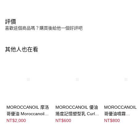
評價
喜歡這個商品嗎？購買後給他一個好評吧
其他人也在看
MOROCCANOIL 摩洛
MOROCCANOIL 優油
MOROCCANOIL
哥優油 Moroccanoil
捲度記憶塑型乳 Curl
哥優油噴霧
Treatment
Defining Cream
Moroccanoil
NT$2,000
NT$600
NT$800
Treatment Mist