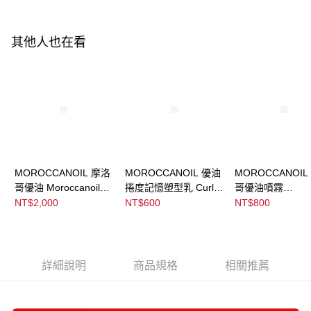
２．訂單成立數日內，您將收到繳費通知簡訊。
３．收到繳費通知簡訊後14天內，點擊此簡訊中的連結，可透過四大超商／
ATM／網路銀行／等多元方式進行付款，方視為交易完成。
其他人也在看
※ 請注意：結帳手續完成當下不需立刻繳費，但若您需要取消訂單，請聯絡
購買商品的店家。未經商家同意取消之訂單仍視為有效，需透過AFTEE先享
後付繳納相關費用。
※ 交易是否成功請以「AFTEE先享後付 」之結帳頁面顯示為準，若有關於
是否繳費成功／繳費後需取消欲退款等相關疑問，請聯繫「AFTEE先享後付
客戶支援中心」
https://netprotections.freshdesk.com/support/home
【注意事項】
１．透過由恩沛科技股份有限公司提供之「AFTEE先享後付」服務完成之交
易，需依本服務之必要範圍內提供個人資料，並將交易相關給付款項請求債
權轉讓予恩沛科技股份有限公司。
MOROCCANOIL 摩洛
MOROCCANOIL 優油
MOROCCANOIL
２．關於個人資料處理事宜，請瀏覽以下網址：
哥優油 Moroccanoil
捲度記憶塑型乳 Curl
哥優油噴霧
https://aftee.tw/terms/#terms3
Treatment
Defining Cream
Moroccanoil
NT$2,000
NT$600
NT$800
３．未成年的使用者請事先徵得法定代理人或監護人之同意方可使用
Treatment Mist
「AFTEE先享後付」，若未經同意申辦者引起之損失，本公司不負相關責
任。
４．使用「AFTEE先享後付」時，將依據個別帳號之用戶狀況，依本公司即
時審查核予不同之上限額度；若仍有額度不足之情形，本公司將視審查結果
詳細說明
商品規格
相關推薦
請求用戶進行身份認證。
５．嚴禁一人註冊多個帳號或使用他人資訊註冊。若發現惡意使用之情形，
恩沛科技股份有限公司將有權停止該用戶之使用額度並採取法律行動。