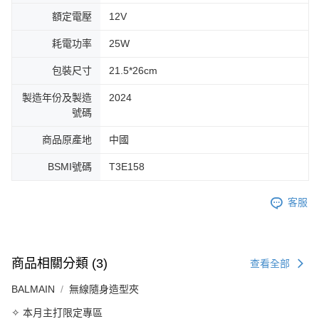
額定電壓
12V
耗電功率
25W
包裝尺寸
21.5*26cm
製造年份及製造
2024
號碼
商品原產地
中國
BSMI號碼
T3E158
客服
商品相關分類 (3)
查看全部
BALMAIN
無線隨身造型夾
✧ 本月主打限定專區