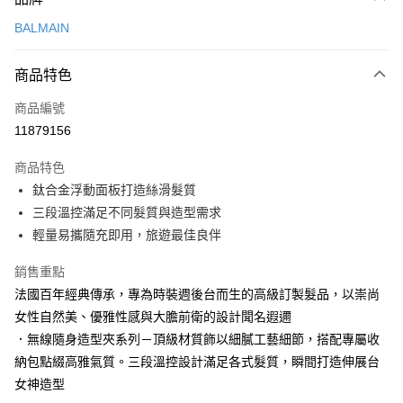
信用卡一次付款
BALMAIN
LINE Pay
商品特色
Apple Pay
商品編號
街口支付
11879156
悠遊付
商品特色
Google Pay
鈦合金浮動面板打造絲滑髮質
AFTEE先享後付
三段溫控滿足不同髮質與造型需求
相關說明
輕量易攜隨充即用，旅遊最佳良伴
【關於「AFTEE先享後付」】
AFTEE先享後付是「在收到商品之後才付款」的支付方式。 讓您購物簡單
銷售重點
運送方式
便利好安心！
法國百年經典傳承，專為時裝週後台而生的高級訂製髮品，以崇尚
１．簡單：不需註冊會員、不需綁卡、不需儲值。
宅配
女性自然美、優雅性感與大膽前衛的設計聞名遐邇
２．便利：只要手機號碼，簡訊認證，即可結帳。
每筆NT$120，滿NT$3,000(含以上)免運費
３．安心：先確認商品／服務後，再付款。
．無線隨身造型夾系列－頂級材質飾以細膩工藝細節，搭配專屬收
納包點綴高雅氣質。三段溫控設計滿足各式髮質，瞬間打造伸展台
宅配-離島
【「AFTEE先享後付」結帳流程】
１．於結帳方式選擇「AFTEE先享後付」後，將跳轉至「AFTEE先享後付」
女神造型
每筆NT$320，滿NT$3,000(含以上)免運費
結帳頁面，進行簡訊認證並確認金額後，即可完成結帳。