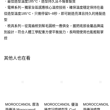
１．於結帳方式選擇「AFTEE先享後付」後，將跳轉至「AFTEE先享後付」
．最佳造型溫度185°C，造型持久且不傷害髮質
每筆NT$320，滿NT$3,000(含以上)免運費
結帳頁面，進行簡訊認證並確認金額後，即可完成結帳。
．電棒系列－獨家全區感應核心溫控技術，確保溫度穩定保持在最
２．訂單成立數日內，您將收到繳費通知簡訊。
佳造型溫度185°C，只需停留5~8秒，即可創造亮澤且持久的捲髮造
３．收到繳費通知簡訊後14天內，點擊此簡訊中的連結，可透過四大超商／
ATM／網路銀行／等多元方式進行付款，方視為交易完成。
型
※ 請注意：結帳手續完成當下不需立刻繳費，但若您需要取消訂單，請聯絡
．梳具系列－從寬齒梳到鬃毛圓梳一應俱全，握把底部金屬品牌識
購買商品的店家。未經商家同意取消之訂單仍視為有效，需透過AFTEE先享
後付繳納相關費用。
別設計，符合人體工學配重方便平衡施力，長時間使用也能輕鬆掌
※ 交易是否成功請以「AFTEE先享後付 」之結帳頁面顯示為準，若有關於
控
是否繳費成功／繳費後需取消欲退款等相關疑問，請聯繫「AFTEE先享後付
客戶支援中心」
https://netprotections.freshdesk.com/support/home
【注意事項】
其他人也在看
１．透過由恩沛科技股份有限公司提供之「AFTEE先享後付」服務完成之交
易，需依本服務之必要範圍內提供個人資料，並將交易相關給付款項請求債
權轉讓予恩沛科技股份有限公司。
２．關於個人資料處理事宜，請瀏覽以下網址：
https://aftee.tw/terms/#terms3
３．未成年的使用者請事先徵得法定代理人或監護人之同意方可使用
「AFTEE先享後付」，若未經同意申辦者引起之損失，本公司不負相關責
任。
４．使用「AFTEE先享後付」時，將依據個別帳號之用戶狀況，依本公司即
時審查核予不同之上限額度；若仍有額度不足之情形，本公司將視審查結果
請求用戶進行身份認證。
MOROCCANOIL 摩洛
MOROCCANOIL 優油
MOROCCANOIL
５．嚴禁一人註冊多個帳號或使用他人資訊註冊。若發現惡意使用之情形，
哥優油 Moroccanoil
捲度記憶塑型乳 Curl
哥優油噴霧