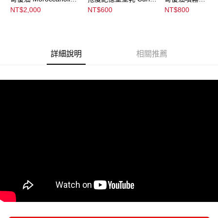
恩沛科技股份有限公司將有權停止該用戶之使用額度並採取法律行動。
Treatment
Defining Cream
Moroccanoil
NT$2,000
NT$600
NT$800
Treatment Mist
詳細說明
相關推薦