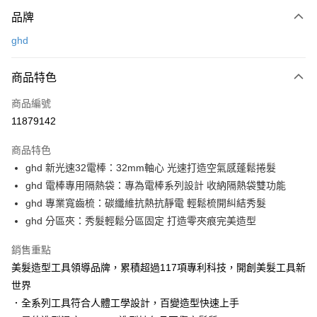
付款方式
品牌
信用卡一次付款
ghd
LINE Pay
商品特色
Apple Pay
商品編號
街口支付
11879142
悠遊付
商品特色
Google Pay
ghd 新光速32電棒：32mm軸心 光速打造空氣感蓬鬆捲髮
AFTEE先享後付
ghd 電棒專用隔熱袋：專為電棒系列設計 收納隔熱袋雙功能
相關說明
ghd 專業寬齒梳：碳纖維抗熱抗靜電 輕鬆梳開糾結秀髮
【關於「AFTEE先享後付」】
ghd 分區夾：秀髮輕鬆分區固定 打造零夾痕完美造型
AFTEE先享後付是「在收到商品之後才付款」的支付方式。 讓您購物簡單
運送方式
便利好安心！
銷售重點
１．簡單：不需註冊會員、不需綁卡、不需儲值。
宅配
美髮造型工具領導品牌，累積超過117項專利科技，開創美髮工具新
２．便利：只要手機號碼，簡訊認證，即可結帳。
每筆NT$120，滿NT$3,000(含以上)免運費
３．安心：先確認商品／服務後，再付款。
世界
．全系列工具符合人體工學設計，百變造型快速上手
宅配-離島
【「AFTEE先享後付」結帳流程】