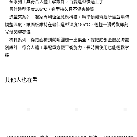
１．於結帳方式選擇「AFTEE先享後付」後，將跳轉至「AFTEE先享後付」
．全系列工具符合人體工學設計，百變造型快速上手
每筆NT$320，滿NT$3,000(含以上)免運費
結帳頁面，進行簡訊認證並確認金額後，即可完成結帳。
．最佳造型溫度185°C，造型持久且不傷害髮質
２．訂單成立數日內，您將收到繳費通知簡訊。
．造型夾系列－獨家專利恆溫感應科技，精準偵測秀髮所需並隨時
３．收到繳費通知簡訊後14天內，點擊此簡訊中的連結，可透過四大超商／
ATM／網路銀行／等多元方式進行付款，方視為交易完成。
調整溫度，讓面板維持在最佳造型溫度185°C，輕輕一滑秀髮即刻
※ 請注意：結帳手續完成當下不需立刻繳費，但若您需要取消訂單，請聯絡
光滑閃耀亮澤
購買商品的店家。未經商家同意取消之訂單仍視為有效，需透過AFTEE先享
後付繳納相關費用。
．梳具系列－從寬齒梳到鬃毛圓梳一應俱全，握把底部金屬品牌識
※ 交易是否成功請以「AFTEE先享後付 」之結帳頁面顯示為準，若有關於
別設計，符合人體工學配重方便平衡施力，長時間使用也能輕鬆掌
是否繳費成功／繳費後需取消欲退款等相關疑問，請聯繫「AFTEE先享後付
控
客戶支援中心」
https://netprotections.freshdesk.com/support/home
【注意事項】
１．透過由恩沛科技股份有限公司提供之「AFTEE先享後付」服務完成之交
易，需依本服務之必要範圍內提供個人資料，並將交易相關給付款項請求債
其他人也在看
權轉讓予恩沛科技股份有限公司。
２．關於個人資料處理事宜，請瀏覽以下網址：
https://aftee.tw/terms/#terms3
３．未成年的使用者請事先徵得法定代理人或監護人之同意方可使用
「AFTEE先享後付」，若未經同意申辦者引起之損失，本公司不負相關責
任。
４．使用「AFTEE先享後付」時，將依據個別帳號之用戶狀況，依本公司即
時審查核予不同之上限額度；若仍有額度不足之情形，本公司將視審查結果
請求用戶進行身份認證。
５．嚴禁一人註冊多個帳號或使用他人資訊註冊。若發現惡意使用之情形，