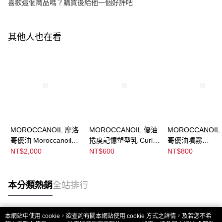
喜歡這個商品嗎？購買後給他一個好評吧
其他人也在看
MOROCCANOIL 摩洛
MOROCCANOIL 優油
MOROCCANOIL
哥優油 Moroccanoil
捲度記憶塑型乳 Curl
哥優油噴霧
Treatment
Defining Cream
Moroccanoil
NT$2,000
NT$600
NT$800
Treatment Mist
本分類熱銷
全站排行
本網站中使用 cookie，欲查詢有關本網站使用 cookie 方式之詳情，及若您不希