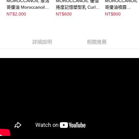
MOROCCANOIL 摩洛
MOROCCANOIL 優油
MOROCCANOIL
恩沛科技股份有限公司將有權停止該用戶之使用額度並採取法律行動。
哥優油 Moroccanoil
捲度記憶塑型乳 Curl
哥優油噴霧
Treatment
Defining Cream
Moroccanoil
NT$2,000
NT$600
NT$800
Treatment Mist
詳細說明
相關推薦