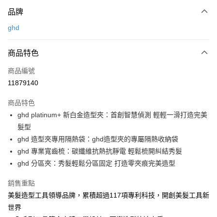
付款方式
品牌
信用卡一次付款
ghd
LINE Pay
商品特色
Apple Pay
商品編號
街口支付
11879140
悠遊付
商品特色
Google Pay
ghd platinum+ 新白金造型夾：首創智慧偵測 輕輕一滑打造完美
AFTEE先享後付
髮型
相關說明
ghd 造型夾專用隔熱袋：ghd造型夾的專屬隔熱收納袋
【關於「AFTEE先享後付」】
ghd 專業寬齒梳：碳纖維抗熱抗靜電 輕鬆梳開糾結秀髮
AFTEE先享後付是「在收到商品之後才付款」的支付方式。 讓您購物簡單
運送方式
ghd 分區夾：秀髮輕鬆分區固定 打造零夾痕完美造型
便利好安心！
１．簡單：不需註冊會員、不需綁卡、不需儲值。
宅配
銷售重點
２．便利：只要手機號碼，簡訊認證，即可結帳。
每筆NT$120，滿NT$3,000(含以上)免運費
３．安心：先確認商品／服務後，再付款。
美髮造型工具領導品牌，累積超過117項專利科技，開創美髮工具新
世界
宅配-離島
【「AFTEE先享後付」結帳流程】