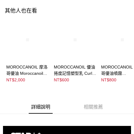
２．訂單成立數日內，您將收到繳費通知簡訊。
３．收到繳費通知簡訊後14天內，點擊此簡訊中的連結，可透過四大超商／
其他人也在看
ATM／網路銀行／等多元方式進行付款，方視為交易完成。
※ 請注意：結帳手續完成當下不需立刻繳費，但若您需要取消訂單，請聯絡
購買商品的店家。未經商家同意取消之訂單仍視為有效，需透過AFTEE先享
後付繳納相關費用。
※ 交易是否成功請以「AFTEE先享後付 」之結帳頁面顯示為準，若有關於
是否繳費成功／繳費後需取消欲退款等相關疑問，請聯繫「AFTEE先享後付
客戶支援中心」
https://netprotections.freshdesk.com/support/home
【注意事項】
１．透過由恩沛科技股份有限公司提供之「AFTEE先享後付」服務完成之交
MOROCCANOIL 摩洛
MOROCCANOIL 優油
MOROCCANOIL
易，需依本服務之必要範圍內提供個人資料，並將交易相關給付款項請求債
哥優油 Moroccanoil
捲度記憶塑型乳 Curl
哥優油噴霧
權轉讓予恩沛科技股份有限公司。
２．關於個人資料處理事宜，請瀏覽以下網址：
Treatment
Defining Cream
Moroccanoil
NT$2,000
NT$600
NT$800
https://aftee.tw/terms/#terms3
Treatment Mist
３．未成年的使用者請事先徵得法定代理人或監護人之同意方可使用
「AFTEE先享後付」，若未經同意申辦者引起之損失，本公司不負相關責
任。
４．使用「AFTEE先享後付」時，將依據個別帳號之用戶狀況，依本公司即
詳細說明
相關推薦
時審查核予不同之上限額度；若仍有額度不足之情形，本公司將視審查結果
請求用戶進行身份認證。
５．嚴禁一人註冊多個帳號或使用他人資訊註冊。若發現惡意使用之情形，
恩沛科技股份有限公司將有權停止該用戶之使用額度並採取法律行動。