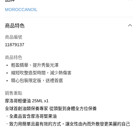
信用卡一次付款
MOROCCANOIL
LINE Pay
商品特色
Apple Pay
商品編號
街口支付
11879137
悠遊付
商品特色
Google Pay
輕盈精華、提升秀髮光澤
AFTEE先享後付
縮短吹整造型時間，減少熱傷害
相關說明
精心包裝限定版，送禮首選
【關於「AFTEE先享後付」】
AFTEE先享後付是「在收到商品之後才付款」的支付方式。 讓您購物簡單
銷售重點
運送方式
便利好安心！
摩洛哥輕優油 25ML x1
１．簡單：不需註冊會員、不需綁卡、不需儲值。
宅配
全球首創油類保養專家 從頭髮到身體全方位保養
２．便利：只要手機號碼，簡訊認證，即可結帳。
每筆NT$120，滿NT$3,000(含以上)免運費
３．安心：先確認商品／服務後，再付款。
．全產品皆含摩洛哥堅果油
．致力用簡單且最有效的方式，讓女性由內而外散發更美麗的自己
宅配-離島
【「AFTEE先享後付」結帳流程】
１．於結帳方式選擇「AFTEE先享後付」後，將跳轉至「AFTEE先享後付」
每筆NT$320，滿NT$3,000(含以上)免運費
結帳頁面，進行簡訊認證並確認金額後，即可完成結帳。