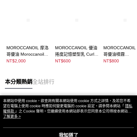
MOROCCANOIL 摩洛
MOROCCANOIL 優油
MOROCCANOIL
哥優油 Moroccanoil
捲度記憶塑型乳 Curl
哥優油噴霧
Treatment
Defining Cream
Moroccanoil
NT$2,000
NT$600
NT$800
Treatment Mist
本分類熱銷
全站排行
本網站中使用 cookie，欲查詢有關本網站使用 cookie 方式之詳情，及若您不希
熱門標籤
望在電腦上使用 cookie 時應如何變更電腦的 cookie 設定，請參閱本網站「
隱私
權條款
」之 Cookie 聲明。您繼續使用本網站即表示您同意本公司得按本網站使
用條款之 Cookie 聲明使用 cookie。
了解更多 >
我知道了