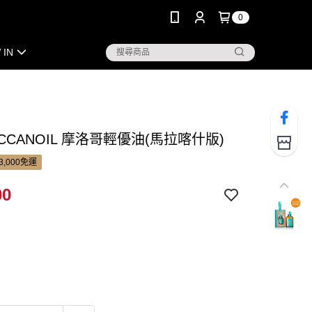
0
 IN
CCANOIL 摩洛哥輕優油(馬拉喀什版)
3,000免運
00