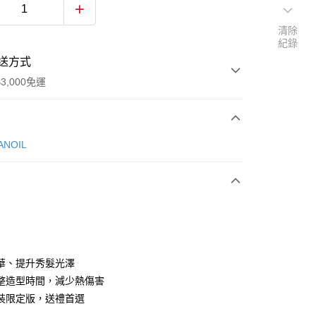
清除
紀錄
送方式
3,000免運
次付款
NOIL
華、提升秀髮光澤
y
整造型時間，減少熱傷害
裝限定版，送禮首選
享後付