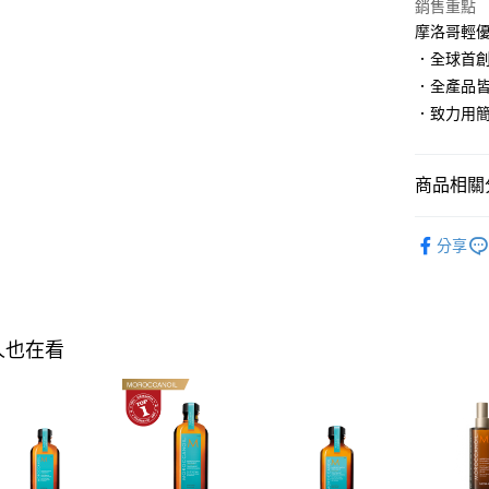
相關說明
銷售重點
【關於「A
摩洛哥輕優油
AFTEE
．全球首
便利好安
運送方式
１．簡單
．全產品
２．便利
宅配
．致力用
３．安心
每筆NT$1
【「AFT
宅配-離島
１．於結帳
商品相關分
付」結帳
每筆NT$3
２．訂單
MOROCCA
３．收到繳
分享
／ATM／
MOROCCA
※ 請注意
✧ 年度精
絡購買商品
先享後付
商品類別
※ 交易是
人也在看
是否繳費成
▌MOROC
付客戶支
✧ 𝗡𝗘
【注意事
１．透過由
▌寵愛七夕
交易，需
求債權轉