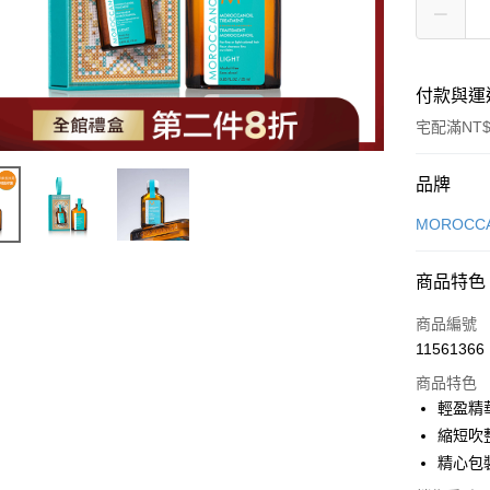
付款與運
宅配滿NT$
付款方式
品牌
信用卡一
MOROCCA
LINE Pay
商品特色
Apple Pay
商品編號
街口支付
11561366
商品特色
悠遊付
輕盈精
Google Pa
縮短吹
精心包
AFTEE先