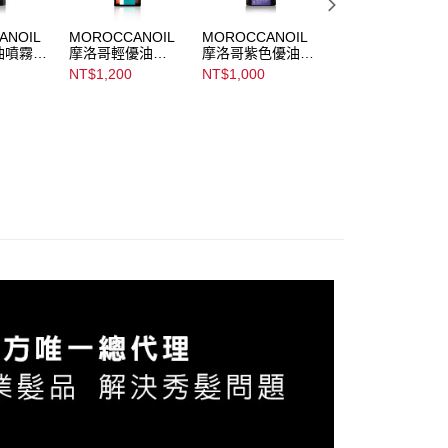
個人資料處理事宜，請瀏覽以下網址：
ee.tw/terms/#terms3
ANOIL
MOROCCANOIL
MOROCCANOIL
MOROCCANOIL
年的使用者請事先徵得法定代理人或監護人之同意方可使用
油噴霧
摩洛哥輕優油
摩洛哥紫色優油
金春氣墊板梳禮盒
E先享後付」，若未經同意申辦者引起之損失，本公司不負相關責
il
Moroccanoil
Moroccanoil
(摩洛哥優油
NT$1,200
NT$1,000
NT$2,800
 Mist
Treatment Light
Treatment Purple
100ML+優油迷你
AFTEE先享後付」時，將依據個別帳號之用戶狀況，依本公司
板梳)
核予不同之上限額度；若仍有額度不足之情形，本公司將視審查
用戶進行身份認證。
一人註冊多個帳號或使用他人資訊註冊。若發現惡意使用之情
科技股份有限公司將有權停止該用戶之使用額度並採取法律行