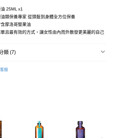
FTEE先享後付」】
 25ML x1
先享後付是「在收到商品之後才付款」的支付方式。 讓您購物簡單
創油類保養專家 從頭髮到身體全方位保養
心！
：不需註冊會員、不需綁卡、不需儲值。
皆含摩洛哥堅果油
：只要手機號碼，簡訊認證，即可結帳。
簡單且最有效的方式，讓女性由內而外散發更美麗的自己
：先確認商品／服務後，再付款。
20，滿NT$3,000(含以上)免運費
EE先享後付」結帳流程】
方式選擇「AFTEE先享後付」後，將跳轉至「AFTEE先享後
類 (7)
頁面，進行簡訊認證並確認金額後，即可完成結帳。
20，滿NT$3,000(含以上)免運費
成立數日內，您將收到繳費通知簡訊。
NOIL
MOROCCANOIL年度精選禮盒
費通知簡訊後14天內，點擊此簡訊中的連結，可透過四大超商
客服
網路銀行／等多元方式進行付款，方視為交易完成。
NOIL
摩洛哥優油
：結帳手續完成當下不需立刻繳費，但若您需要取消訂單，請聯
選禮盒推薦
的店家。未經商家同意取消之訂單仍視為有效，需透過AFTEE
繳納相關費用。
護髮油/免沖洗護髮
否成功請以「AFTEE先享後付 」之結帳頁面顯示為準，若有關於
功／繳費後需取消欲退款等相關疑問，請聯繫「AFTEE先享後
CANOIL✦優油限定組6折起
援中心」
https://netprotections.freshdesk.com/support/home
 新品專區
項】
恩沛科技股份有限公司提供之「AFTEE先享後付」服務完成之
✦精選禮盒第二件8折
依本服務之必要範圍內提供個人資料，並將交易相關給付款項請
讓予恩沛科技股份有限公司。