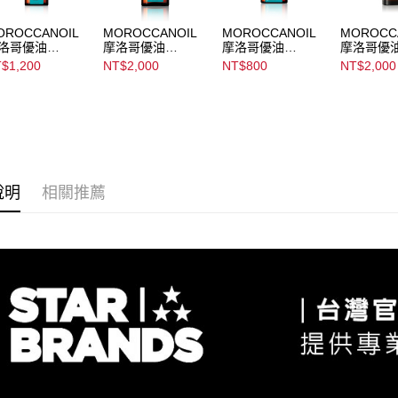
２．關於
https://aft
OROCCANOIL
MOROCCANOIL
MOROCCANOIL
MOROCC
３．未成
洛哥優油
摩洛哥優油
摩洛哥優油
摩洛哥優
「AFTE
roccanoil
Moroccanoil
Moroccanoil
Moroccano
$1,200
NT$2,000
NT$800
NT$2,000
任。
eatment
Treatment
Treatment
Treatment
４．使用「
即時審查
結果請求
５．嚴禁
形，恩沛
動。
說明
相關推薦