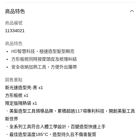
LINE Pay
商品特色
Apple Pay
商品編號
街口支付
11334021
悠遊付
商品特色
Google Pay
HD智慧科技，極速造型髮型瞬亮
AFTEE先享後付
方形板梳同時按摩頭皮及梳理糾結
相關說明
安全收納加熱工具，方便外出攜帶
【關於「AFTEE先享後付」】
AFTEE先享後付是「在收到商品之後才付款」的支付方式。 讓您購物簡單
銷售重點
運送方式
便利好安心！
新光速造型夾-黑 x1
１．簡單：不需註冊會員、不需綁卡、不需儲值。
宅配
方形板梳 x1
２．便利：只要手機號碼，簡訊認證，即可結帳。
每筆NT$120，滿NT$3,000(含以上)免運費
３．安心：先確認商品／服務後，再付款。
限定版隔熱袋 x1
．美髮造型工具領導品牌，累積超過117項專利科技，開創美髮工具
宅配-離島
【「AFTEE先享後付」結帳流程】
１．於結帳方式選擇「AFTEE先享後付」後，將跳轉至「AFTEE先享後付」
新世界
每筆NT$320，滿NT$3,000(含以上)免運費
結帳頁面，進行簡訊認證並確認金額後，即可完成結帳。
．全系列工具符合人體工學設計，百變造型快速上手
２．訂單成立數日內，您將收到繳費通知簡訊。
．最佳造型溫度185°C，造型持久且不傷害髮質
３．收到繳費通知簡訊後14天內，點擊此簡訊中的連結，可透過四大超商／