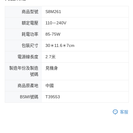
商品型號
S8M261
額定電壓
110－240V
耗電功率
85-75W
包裝尺寸
30＊11.6＊7cm
電源線長度
2.7米
製造年份及製造
見機身
號碼
商品原產地
中國
BSMI號碼
T39553
客服