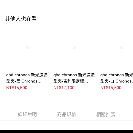
ATM／網路銀行／等多元方式進行付款，方視為交易完成。
※ 請注意：結帳手續完成當下不需立刻繳費，但若您需要取消訂單，請聯絡
購買商品的店家。未經商家同意取消之訂單仍視為有效，需透過AFTEE先享
後付繳納相關費用。
其他人也在看
※ 交易是否成功請以「AFTEE先享後付 」之結帳頁面顯示為準，若有關於
是否繳費成功／繳費後需取消欲退款等相關疑問，請聯繫「AFTEE先享後付
客戶支援中心」
https://netprotections.freshdesk.com/support/home
【注意事項】
１．透過由恩沛科技股份有限公司提供之「AFTEE先享後付」服務完成之交
易，需依本服務之必要範圍內提供個人資料，並將交易相關給付款項請求債
權轉讓予恩沛科技股份有限公司。
２．關於個人資料處理事宜，請瀏覽以下網址：
https://aftee.tw/terms/#terms3
ghd chronos 新光速造
ghd chronos 新光速造
ghd chronos 
３．未成年的使用者請事先徵得法定代理人或監護人之同意方可使用
「AFTEE先享後付」，若未經同意申辦者引起之損失，本公司不負相關責
型夾-黑 Chronos
型夾-吉利限定版
型夾-白 Chronos
任。
Black
Chronos Jelly
White
NT$15,500
NT$17,100
NT$15,500
４．使用「AFTEE先享後付」時，將依據個別帳號之用戶狀況，依本公司即
Collection
時審查核予不同之上限額度；若仍有額度不足之情形，本公司將視審查結果
請求用戶進行身份認證。
５．嚴禁一人註冊多個帳號或使用他人資訊註冊。若發現惡意使用之情形，
恩沛科技股份有限公司將有權停止該用戶之使用額度並採取法律行動。
詳細說明
商品規格
相關推薦