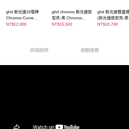
恩沛科技股份有限公司將有權停止該用戶之使用額度並採取法律行動。
ghd 新光速26電棒
ghd chronos 新光速造
ghd 新光速豐盛
Chronos Curve
型夾-黑 Chronos
(新光速造型夾-黑
Classic Tong
Black
形板梳+限定版隔
NT$12,000
NT$15,500
NT$18,700
Chronos Gift Set
詳細說明
相關推薦