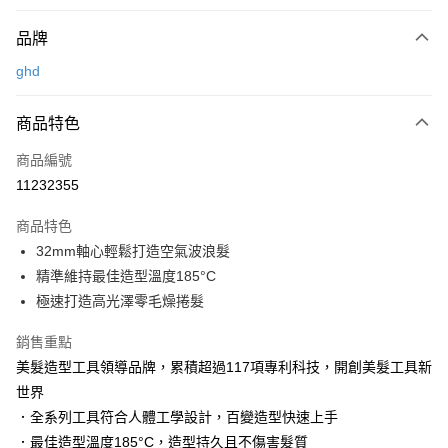
付款方式
品牌
信用卡一次付款
ghd
LINE Pay
商品特色
Apple Pay
商品編號
街口支付
11232355
悠遊付
商品特色
Google Pay
32mm軸心輕鬆打造空氣波浪髮
AFTEE先享後付
精準維持最佳造型溫度185°C
相關說明
極速打造高光澤零毛燥捲髮
【關於「AFTEE先享後付」】
AFTEE先享後付是「在收到商品之後才付款」的支付方式。 讓您購物簡單
銷售重點
運送方式
便利好安心！
美髮造型工具領導品牌，累積超過117項專利科技，開創美髮工具新
１．簡單：不需註冊會員、不需綁卡、不需儲值。
宅配
世界
２．便利：只要手機號碼，簡訊認證，即可結帳。
每筆NT$120，滿NT$3,000(含以上)免運費
３．安心：先確認商品／服務後，再付款。
．全系列工具符合人體工學設計，百變造型快速上手
．最佳造型溫度185°C，造型持久且不傷害髮質
宅配-離島
【「AFTEE先享後付」結帳流程】