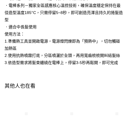
１．於結帳方式選擇「AFTEE先享後付」後，將跳轉至「AFTEE先享後付」
．電棒系列－獨家全區感應核心溫控技術，確保溫度穩定保持在最
每筆NT$320，滿NT$3,000(含以上)免運費
結帳頁面，進行簡訊認證並確認金額後，即可完成結帳。
佳造型溫度185°C，只需停留5~8秒，即可創造亮澤且持久的捲髮造
２．訂單成立數日內，您將收到繳費通知簡訊。
型
３．收到繳費通知簡訊後14天內，點擊此簡訊中的連結，可透過四大超商／
ATM／網路銀行／等多元方式進行付款，方視為交易完成。
．適合中長髮使用
※ 請注意：結帳手續完成當下不需立刻繳費，但若您需要取消訂單，請聯絡
使用方法：
購買商品的店家。未經商家同意取消之訂單仍視為有效，需透過AFTEE先享
後付繳納相關費用。
1.準備熱工具並開啟電源，電源燈閃爍即為「預熱中」，切勿觸碰
※ 交易是否成功請以「AFTEE先享後付 」之結帳頁面顯示為準，若有關於
加熱區
是否繳費成功／繳費後需取消欲退款等相關疑問，請聯繫「AFTEE先享後付
2.使用抗熱噴霧打底，分區噴灑於全頭，再用寬齒梳梳開糾結髮絲
客戶支援中心」
https://netprotections.freshdesk.com/support/home
3.依造型需求將髮束纏繞在電棒上，停留3-5秒再鬆開，即可完成
【注意事項】
１．透過由恩沛科技股份有限公司提供之「AFTEE先享後付」服務完成之交
易，需依本服務之必要範圍內提供個人資料，並將交易相關給付款項請求債
權轉讓予恩沛科技股份有限公司。
其他人也在看
２．關於個人資料處理事宜，請瀏覽以下網址：
https://aftee.tw/terms/#terms3
３．未成年的使用者請事先徵得法定代理人或監護人之同意方可使用
「AFTEE先享後付」，若未經同意申辦者引起之損失，本公司不負相關責
任。
４．使用「AFTEE先享後付」時，將依據個別帳號之用戶狀況，依本公司即
時審查核予不同之上限額度；若仍有額度不足之情形，本公司將視審查結果
請求用戶進行身份認證。
５．嚴禁一人註冊多個帳號或使用他人資訊註冊。若發現惡意使用之情形，