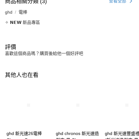
商品相關分類 (3)
查看全部
ghd
電棒
✧ 𝗡𝗘𝗪 新品專區
評價
喜歡這個商品嗎？購買後給他一個好評吧
其他人也在看
ghd 新光速26電棒
ghd chronos 新光速造
ghd 新光速豐盛