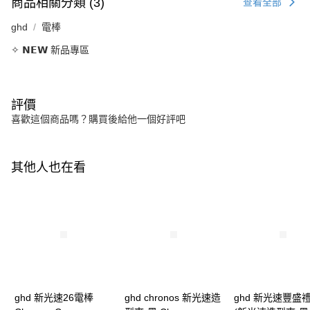
商品相關分類 (3)
查看全部
ghd
電棒
✧ 𝗡𝗘𝗪 新品專區
評價
喜歡這個商品嗎？購買後給他一個好評吧
其他人也在看
ghd 新光速26電棒
ghd chronos 新光速造
ghd 新光速豐盛