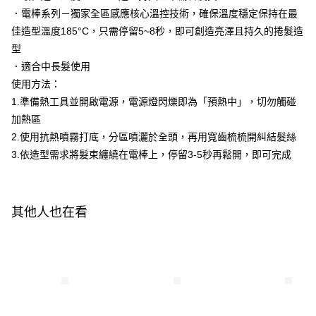
１．於結帳方式選擇「AFTEE先享後付」後，將跳轉至「AFTEE先享後付」
．電棒系列－獨家全區感應核心溫控技術，確保溫度穩定保持在最
每筆NT$320，滿NT$3,000(含以上)免運費
結帳頁面，進行簡訊認證並確認金額後，即可完成結帳。
佳造型溫度185°C，只需停留5~8秒，即可創造亮澤且持久的捲髮造
２．訂單成立數日內，您將收到繳費通知簡訊。
型
３．收到繳費通知簡訊後14天內，點擊此簡訊中的連結，可透過四大超商／
ATM／網路銀行／等多元方式進行付款，方視為交易完成。
．適合中長髮使用
※ 請注意：結帳手續完成當下不需立刻繳費，但若您需要取消訂單，請聯絡
使用方法：
購買商品的店家。未經商家同意取消之訂單仍視為有效，需透過AFTEE先享
後付繳納相關費用。
1.準備熱工具並開啟電源，電源燈閃爍即為「預熱中」，切勿觸碰
※ 交易是否成功請以「AFTEE先享後付 」之結帳頁面顯示為準，若有關於
加熱區
是否繳費成功／繳費後需取消欲退款等相關疑問，請聯繫「AFTEE先享後付
2.使用抗熱噴霧打底，分區噴灑於全頭，再用寬齒梳梳開糾結髮絲
客戶支援中心」
https://netprotections.freshdesk.com/support/home
3.依造型需求將髮束纏繞在電棒上，停留3-5秒再鬆開，即可完成
【注意事項】
１．透過由恩沛科技股份有限公司提供之「AFTEE先享後付」服務完成之交
易，需依本服務之必要範圍內提供個人資料，並將交易相關給付款項請求債
權轉讓予恩沛科技股份有限公司。
其他人也在看
２．關於個人資料處理事宜，請瀏覽以下網址：
https://aftee.tw/terms/#terms3
３．未成年的使用者請事先徵得法定代理人或監護人之同意方可使用
「AFTEE先享後付」，若未經同意申辦者引起之損失，本公司不負相關責
任。
４．使用「AFTEE先享後付」時，將依據個別帳號之用戶狀況，依本公司即
時審查核予不同之上限額度；若仍有額度不足之情形，本公司將視審查結果
請求用戶進行身份認證。
５．嚴禁一人註冊多個帳號或使用他人資訊註冊。若發現惡意使用之情形，