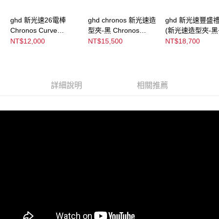
恩沛科技股份有限公司將有權停止該用戶之使用額度並採取法律行動。
ghd 新光速26電棒
ghd chronos 新光速造
ghd 新光速豐盛
Chronos Curve
型夾-黑 Chronos
(新光速造型夾-黑
Classic Tong
Black
形板梳+限定版隔
NT$12,000
NT$15,500
NT$18,700
Chronos Gift Set
詳細說明
相關推薦