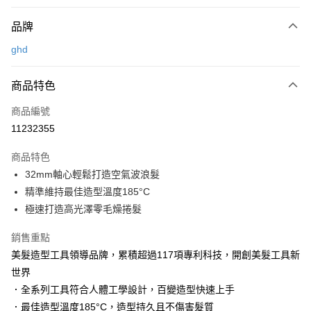
付款方式
品牌
信用卡一次付款
ghd
LINE Pay
商品特色
Apple Pay
商品編號
街口支付
11232355
悠遊付
商品特色
Google Pay
32mm軸心輕鬆打造空氣波浪髮
AFTEE先享後付
精準維持最佳造型溫度185°C
相關說明
極速打造高光澤零毛燥捲髮
【關於「AFTEE先享後付」】
AFTEE先享後付是「在收到商品之後才付款」的支付方式。 讓您購物簡單
銷售重點
運送方式
便利好安心！
美髮造型工具領導品牌，累積超過117項專利科技，開創美髮工具新
１．簡單：不需註冊會員、不需綁卡、不需儲值。
宅配
世界
２．便利：只要手機號碼，簡訊認證，即可結帳。
每筆NT$120，滿NT$3,000(含以上)免運費
３．安心：先確認商品／服務後，再付款。
．全系列工具符合人體工學設計，百變造型快速上手
．最佳造型溫度185°C，造型持久且不傷害髮質
宅配-離島
【「AFTEE先享後付」結帳流程】