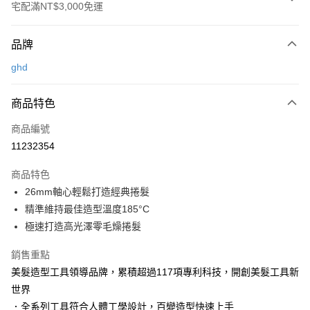
宅配滿NT$3,000免運
付款方式
品牌
信用卡一次付款
ghd
LINE Pay
商品特色
Apple Pay
商品編號
街口支付
11232354
悠遊付
商品特色
Google Pay
26mm軸心輕鬆打造經典捲髮
AFTEE先享後付
精準維持最佳造型溫度185°C
相關說明
極速打造高光澤零毛燥捲髮
【關於「AFTEE先享後付」】
AFTEE先享後付是「在收到商品之後才付款」的支付方式。 讓您購物簡單
銷售重點
運送方式
便利好安心！
美髮造型工具領導品牌，累積超過117項專利科技，開創美髮工具新
１．簡單：不需註冊會員、不需綁卡、不需儲值。
宅配
世界
２．便利：只要手機號碼，簡訊認證，即可結帳。
每筆NT$120，滿NT$3,000(含以上)免運費
３．安心：先確認商品／服務後，再付款。
．全系列工具符合人體工學設計，百變造型快速上手