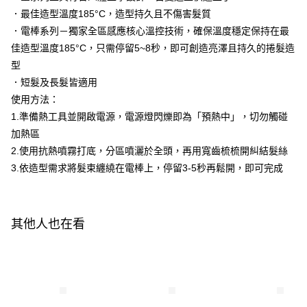
．最佳造型溫度185°C，造型持久且不傷害髮質
宅配-離島
【「AFTEE先享後付」結帳流程】
１．於結帳方式選擇「AFTEE先享後付」後，將跳轉至「AFTEE先享後付」
．電棒系列－獨家全區感應核心溫控技術，確保溫度穩定保持在最
每筆NT$320，滿NT$3,000(含以上)免運費
結帳頁面，進行簡訊認證並確認金額後，即可完成結帳。
佳造型溫度185°C，只需停留5~8秒，即可創造亮澤且持久的捲髮造
２．訂單成立數日內，您將收到繳費通知簡訊。
型
３．收到繳費通知簡訊後14天內，點擊此簡訊中的連結，可透過四大超商／
ATM／網路銀行／等多元方式進行付款，方視為交易完成。
．短髮及長髮皆適用
※ 請注意：結帳手續完成當下不需立刻繳費，但若您需要取消訂單，請聯絡
使用方法：
購買商品的店家。未經商家同意取消之訂單仍視為有效，需透過AFTEE先享
後付繳納相關費用。
1.準備熱工具並開啟電源，電源燈閃爍即為「預熱中」，切勿觸碰
※ 交易是否成功請以「AFTEE先享後付 」之結帳頁面顯示為準，若有關於
加熱區
是否繳費成功／繳費後需取消欲退款等相關疑問，請聯繫「AFTEE先享後付
2.使用抗熱噴霧打底，分區噴灑於全頭，再用寬齒梳梳開糾結髮絲
客戶支援中心」
https://netprotections.freshdesk.com/support/home
3.依造型需求將髮束纏繞在電棒上，停留3-5秒再鬆開，即可完成
【注意事項】
１．透過由恩沛科技股份有限公司提供之「AFTEE先享後付」服務完成之交
易，需依本服務之必要範圍內提供個人資料，並將交易相關給付款項請求債
權轉讓予恩沛科技股份有限公司。
其他人也在看
２．關於個人資料處理事宜，請瀏覽以下網址：
https://aftee.tw/terms/#terms3
３．未成年的使用者請事先徵得法定代理人或監護人之同意方可使用
「AFTEE先享後付」，若未經同意申辦者引起之損失，本公司不負相關責
任。
４．使用「AFTEE先享後付」時，將依據個別帳號之用戶狀況，依本公司即
時審查核予不同之上限額度；若仍有額度不足之情形，本公司將視審查結果