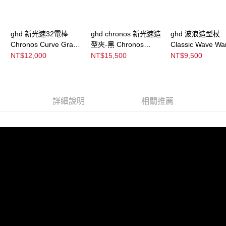
請求用戶進行身份認證。
５．嚴禁一人註冊多個帳號或使用他人資訊註冊。若發現惡意使用之情形，
恩沛科技股份有限公司將有權停止該用戶之使用額度並採取法律行動。
ghd 新光速32電棒
ghd chronos 新光速造
ghd 波浪造型杖
Chronos Curve Grand
型夾-黑 Chronos
Classic Wave Wa
Tong
Black
NT$12,000
NT$15,500
NT$9,500
詳細說明
相關推薦