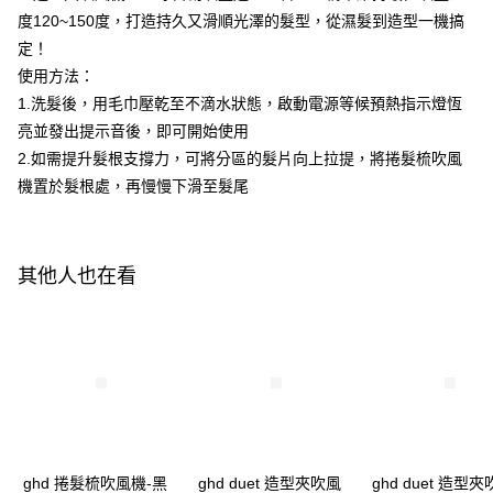
１．於結帳方式選擇「AFTEE先享後付」後，將跳轉至「AFTEE先享後付」
度120~150度，打造持久又滑順光澤的髮型，從濕髮到造型一機搞
每筆NT$320，滿NT$3,000(含以上)免運費
結帳頁面，進行簡訊認證並確認金額後，即可完成結帳。
定！
２．訂單成立數日內，您將收到繳費通知簡訊。
使用方法：
３．收到繳費通知簡訊後14天內，點擊此簡訊中的連結，可透過四大超商／
ATM／網路銀行／等多元方式進行付款，方視為交易完成。
1.洗髮後，用毛巾壓乾至不滴水狀態，啟動電源等候預熱指示燈恆
※ 請注意：結帳手續完成當下不需立刻繳費，但若您需要取消訂單，請聯絡
亮並發出提示音後，即可開始使用
購買商品的店家。未經商家同意取消之訂單仍視為有效，需透過AFTEE先享
後付繳納相關費用。
2.如需提升髮根支撐力，可將分區的髮片向上拉提，將捲髮梳吹風
※ 交易是否成功請以「AFTEE先享後付 」之結帳頁面顯示為準，若有關於
機置於髮根處，再慢慢下滑至髮尾
是否繳費成功／繳費後需取消欲退款等相關疑問，請聯繫「AFTEE先享後付
客戶支援中心」
https://netprotections.freshdesk.com/support/home
【注意事項】
其他人也在看
１．透過由恩沛科技股份有限公司提供之「AFTEE先享後付」服務完成之交
易，需依本服務之必要範圍內提供個人資料，並將交易相關給付款項請求債
權轉讓予恩沛科技股份有限公司。
２．關於個人資料處理事宜，請瀏覽以下網址：
https://aftee.tw/terms/#terms3
３．未成年的使用者請事先徵得法定代理人或監護人之同意方可使用
「AFTEE先享後付」，若未經同意申辦者引起之損失，本公司不負相關責
任。
４．使用「AFTEE先享後付」時，將依據個別帳號之用戶狀況，依本公司即
時審查核予不同之上限額度；若仍有額度不足之情形，本公司將視審查結果
請求用戶進行身份認證。
ghd 捲髮梳吹風機-黑
ghd duet 造型夾吹風
ghd duet 造型
５．嚴禁一人註冊多個帳號或使用他人資訊註冊。若發現惡意使用之情形，