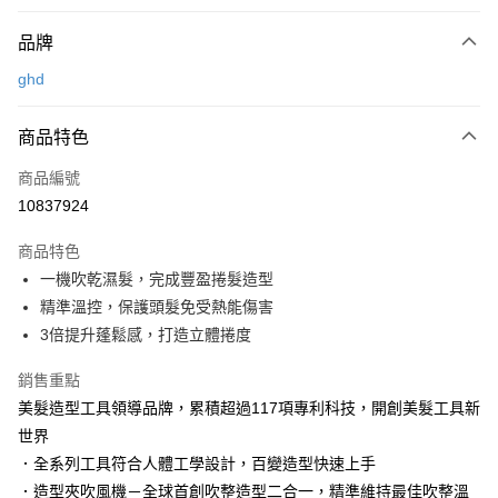
付款方式
品牌
信用卡一次付款
ghd
LINE Pay
商品特色
Apple Pay
商品編號
街口支付
10837924
悠遊付
商品特色
Google Pay
一機吹乾濕髮，完成豐盈捲髮造型
AFTEE先享後付
精準溫控，保護頭髮免受熱能傷害
相關說明
3倍提升蓬鬆感，打造立體捲度
【關於「AFTEE先享後付」】
AFTEE先享後付是「在收到商品之後才付款」的支付方式。 讓您購物簡單
銷售重點
運送方式
便利好安心！
美髮造型工具領導品牌，累積超過117項專利科技，開創美髮工具新
１．簡單：不需註冊會員、不需綁卡、不需儲值。
宅配
世界
２．便利：只要手機號碼，簡訊認證，即可結帳。
每筆NT$120，滿NT$3,000(含以上)免運費
３．安心：先確認商品／服務後，再付款。
．全系列工具符合人體工學設計，百變造型快速上手
．造型夾吹風機－全球首創吹整造型二合一，精準維持最佳吹整溫
宅配-離島
【「AFTEE先享後付」結帳流程】