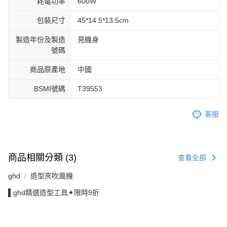
耗電功率
600W
包裝尺寸
45*14.5*13.5cm
製造年份及製造
見機身
號碼
商品原產地
中國
BSMI號碼
T39553
客服
商品相關分類 (3)
查看全部
ghd
造型夾吹風機
▌ghd精選造型工具✦限時9折