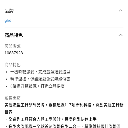
付款方式
品牌
信用卡一次付款
ghd
LINE Pay
商品特色
Apple Pay
商品編號
街口支付
10837923
悠遊付
商品特色
Google Pay
一機吹乾濕髮，完成豐盈捲髮造型
AFTEE先享後付
精準溫控，保護頭髮免受熱能傷害
相關說明
3倍提升蓬鬆感，打造立體捲度
【關於「AFTEE先享後付」】
AFTEE先享後付是「在收到商品之後才付款」的支付方式。 讓您購物簡單
銷售重點
運送方式
便利好安心！
美髮造型工具領導品牌，累積超過117項專利科技，開創美髮工具新
１．簡單：不需註冊會員、不需綁卡、不需儲值。
宅配
世界
２．便利：只要手機號碼，簡訊認證，即可結帳。
每筆NT$120，滿NT$3,000(含以上)免運費
３．安心：先確認商品／服務後，再付款。
．全系列工具符合人體工學設計，百變造型快速上手
．造型夾吹風機－全球首創吹整造型二合一，精準維持最佳吹整溫
宅配-離島
【「AFTEE先享後付」結帳流程】