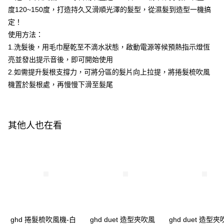
１．於結帳方式選擇「AFTEE先享後付」後，將跳轉至「AFTEE先享後付」
度120~150度，打造持久又滑順光澤的髮型，從濕髮到造型一機搞
每筆NT$320，滿NT$3,000(含以上)免運費
結帳頁面，進行簡訊認證並確認金額後，即可完成結帳。
定！
２．訂單成立數日內，您將收到繳費通知簡訊。
使用方法：
３．收到繳費通知簡訊後14天內，點擊此簡訊中的連結，可透過四大超商／
ATM／網路銀行／等多元方式進行付款，方視為交易完成。
1.洗髮後，用毛巾壓乾至不滴水狀態，啟動電源等候預熱指示燈恆
※ 請注意：結帳手續完成當下不需立刻繳費，但若您需要取消訂單，請聯絡
亮並發出提示音後，即可開始使用
購買商品的店家。未經商家同意取消之訂單仍視為有效，需透過AFTEE先享
後付繳納相關費用。
2.如需提升髮根支撐力，可將分區的髮片向上拉提，將捲髮梳吹風
※ 交易是否成功請以「AFTEE先享後付 」之結帳頁面顯示為準，若有關於
機置於髮根處，再慢慢下滑至髮尾
是否繳費成功／繳費後需取消欲退款等相關疑問，請聯繫「AFTEE先享後付
客戶支援中心」
https://netprotections.freshdesk.com/support/home
【注意事項】
其他人也在看
１．透過由恩沛科技股份有限公司提供之「AFTEE先享後付」服務完成之交
易，需依本服務之必要範圍內提供個人資料，並將交易相關給付款項請求債
權轉讓予恩沛科技股份有限公司。
２．關於個人資料處理事宜，請瀏覽以下網址：
https://aftee.tw/terms/#terms3
３．未成年的使用者請事先徵得法定代理人或監護人之同意方可使用
「AFTEE先享後付」，若未經同意申辦者引起之損失，本公司不負相關責
任。
４．使用「AFTEE先享後付」時，將依據個別帳號之用戶狀況，依本公司即
時審查核予不同之上限額度；若仍有額度不足之情形，本公司將視審查結果
請求用戶進行身份認證。
ghd 捲髮梳吹風機-白
ghd duet 造型夾吹風
ghd duet 造型
５．嚴禁一人註冊多個帳號或使用他人資訊註冊。若發現惡意使用之情形，