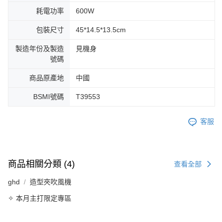
耗電功率
600W
包裝尺寸
45*14.5*13.5cm
製造年份及製造
見機身
號碼
商品原產地
中國
BSMI號碼
T39553
客服
商品相關分類 (4)
查看全部
ghd
造型夾吹風機
✧ 本月主打限定專區