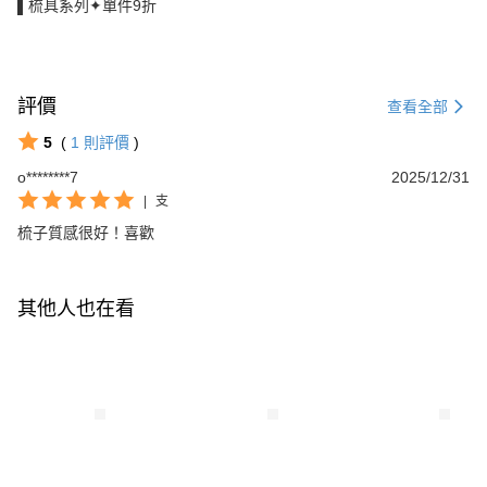
▌梳具系列✦單件9折
評價
查看全部
5
(
1
則評價
)
o********7
2025/12/31
|
支
梳子質感很好！喜歡
其他人也在看