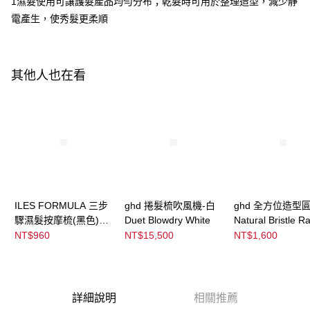
1濕髮使用可讓護髮產品均勻分布；乾髮時可用於整理造型，減少靜
３．收到繳費通知簡訊後14天內，點擊此簡訊中的連結，可透過四大超商／
每筆NT$100，滿NT$3,000(含以上)免運費
ATM／網路銀行／等多元方式進行付款，方視為交易完成。
電產生，使秀髮更柔順
※ 請注意：結帳手續完成當下不需立刻繳費，但若您需要取消訂單，請聯絡
宅配
購買商品的店家。未經商家同意取消之訂單仍視為有效，需透過AFTEE先享
後付繳納相關費用。
每筆NT$120，滿NT$3,000(含以上)免運費
※ 交易是否成功請以「AFTEE先享後付 」之結帳頁面顯示為準，若有關於
其他人也在看
是否繳費成功／繳費後需取消欲退款等相關疑問，請聯繫「AFTEE先享後付
宅配-離島
客戶支援中心」
https://netprotections.freshdesk.com/support/home
每筆NT$320，滿NT$3,000(含以上)免運費
【注意事項】
１．透過由恩沛科技股份有限公司提供之「AFTEE先享後付」服務完成之交
易，需依本服務之必要範圍內提供個人資料，並將交易相關給付款項請求債
權轉讓予恩沛科技股份有限公司。
２．關於個人資料處理事宜，請瀏覽以下網址：
https://aftee.tw/terms/#terms3
３．未成年的使用者請事先徵得法定代理人或監護人之同意方可使用
「AFTEE先享後付」，若未經同意申辦者引起之損失，本公司不負相關責
ILES FORMULA 三步
ghd 捲髮梳吹風機-白
ghd 全方位造型圓
任。
驟濕髮按摩梳(黑色)
Duet Blowdry White
Natural Bristle Ra
４．使用「AFTEE先享後付」時，將依據個別帳號之用戶狀況，依本公司即
Signature Styling +
Brush 35MM
NT$960
NT$15,500
NT$1,600
時審查核予不同之上限額度；若仍有額度不足之情形，本公司將視審查結果
Wet Brush Black
請求用戶進行身份認證。
５．嚴禁一人註冊多個帳號或使用他人資訊註冊。若發現惡意使用之情形，
恩沛科技股份有限公司將有權停止該用戶之使用額度並採取法律行動。
詳細說明
相關推薦