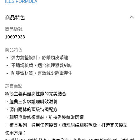
ILES FORMULA
LINE Pay
商品特色
Apple Pay
商品編號
街口支付
10607933
悠遊付
商品特色
Google Pay
彈力氣墊設計，舒緩頭皮緊繃
AFTEE先享後付
不鏽鋼梳齒，適合梳理濕髮糾結
相關說明
防靜電材質，有效減少靜電產生
【關於「AFTEE先享後付」】
AFTEE先享後付是「在收到商品之後才付款」的支付方式。 讓您購物簡單
銷售重點
運送方式
便利好安心！
極簡主義與最高性能的完美結合
１．簡單：不需註冊會員、不需綁卡、不需儲值。
付款後全家取貨
．經典三步驟護理瞬效滋養
２．便利：只要手機號碼，簡訊認證，即可結帳。
每筆NT$100，滿NT$3,000(含以上)免運費
３．安心：先確認商品／服務後，再付款。
．源自雨林的頂級特調配方
．馴服毛燥修復斷裂，維持秀髮絲滑閃耀
付款後萊爾富取貨
【「AFTEE先享後付」結帳流程】
１．於結帳方式選擇「AFTEE先享後付」後，將跳轉至「AFTEE先享後付」
．梳具系列－適用任何髮質，梳理糾結馴服毛燥，打造完美髮型
每筆NT$100，滿NT$3,000(含以上)免運費
結帳頁面，進行簡訊認證並確認金額後，即可完成結帳。
使用方法：
２．訂單成立數日內，您將收到繳費通知簡訊。
付款後7-11取貨