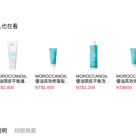
商品類別
【注意事
每筆NT$3
✧ 𝗡𝗘
１．透過由
交易，需
▌爸氣加碼
求債權轉
人也在看
２．關於
https://aft
３．未成
「AFTE
任。
４．使用「
即時審查
結果請求
５．嚴禁
OROCCANOIL
MOROCCANOIL
MOROCCANOIL
MOROCC
形，恩沛
油頭皮平衡護髮
優油高效修復髮膜
優油頭皮平衡洗髮
優油高效
動。
Scalp
Restorative Hair
露 Scalp
Hydrating 
$1,400
NT$1,000
NT$1,200
NT$600
lancing
Mask
Balancing
Cream
nditioner
Shampoo
說明
相關推薦