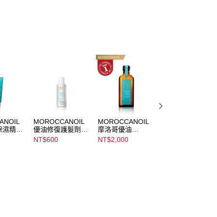
頭皮水/養髮液/頭皮精華
項】
20，滿NT$3,000(含以上)免運費
 新品專區
恩沛科技股份有限公司提供之「AFTEE先享後付」服務完成之
依本服務之必要範圍內提供個人資料，並將交易相關給付款項請
✦全館滿額回饋10%會員點數
讓予恩沛科技股份有限公司。
個人資料處理事宜，請瀏覽以下網址：
ee.tw/terms/#terms3
年的使用者請事先徵得法定代理人或監護人之同意方可使用
E先享後付」，若未經同意申辦者引起之損失，本公司不負相關責
AFTEE先享後付」時，將依據個別帳號之用戶狀況，依本公司
核予不同之上限額度；若仍有額度不足之情形，本公司將視審查
用戶進行身份認證。
一人註冊多個帳號或使用他人資訊註冊。若發現惡意使用之情
ANOIL
MOROCCANOIL
MOROCCANOIL
MOROCCANOIL
科技股份有限公司將有權停止該用戶之使用額度並採取法律行
保濕精華
優油修復護髮劑
摩洛哥優油
摩洛哥優油
Styling
Moisture Repair
Moroccanoil
Moroccanoil
NT$600
NT$2,000
NT$800
Conditioner
Treatment
Treatment