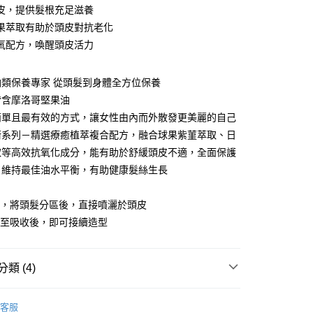
皮，提供髮根充足滋養
y
果萃取有助於頭皮對抗老化
氧配方，喚醒頭皮活力
享後付
FTEE先享後付」】
油類保養專家 從頭髮到身體全方位保養
先享後付是「在收到商品之後才付款」的支付方式。 讓您購物簡單
皆含摩洛哥堅果油
心！
：不需註冊會員、不需綁卡、不需儲值。
簡單且最有效的方式，讓女性由內而外散發更美麗的自己
：只要手機號碼，簡訊認證，即可結帳。
家取貨
衡系列－精選療癒植萃複合配方，融合球果紫菫萃取、日
：先確認商品／服務後，再付款。
00，滿NT$3,000(含以上)免運費
取等高效抗氧化成分，能有助於舒緩頭皮不適，全面保護
EE先享後付」結帳流程】
、維持最佳油水平衡，有助健康髮絲生長
爾富取貨
方式選擇「AFTEE先享後付」後，將跳轉至「AFTEE先享後
：
頁面，進行簡訊認證並確認金額後，即可完成結帳。
00，滿NT$3,000(含以上)免運費
成立數日內，您將收到繳費通知簡訊。
用，將頭髮分區後，直接噴灑於頭皮
費通知簡訊後14天內，點擊此簡訊中的連結，可透過四大超商
1取貨
摩至吸收後，即可接續造型
網路銀行／等多元方式進行付款，方視為交易完成。
00，滿NT$3,000(含以上)免運費
：結帳手續完成當下不需立刻繳費，但若您需要取消訂單，請聯
的店家。未經商家同意取消之訂單仍視為有效，需透過AFTEE
繳納相關費用。
類 (4)
否成功請以「AFTEE先享後付 」之結帳頁面顯示為準，若有關於
20，滿NT$3,000(含以上)免運費
功／繳費後需取消欲退款等相關疑問，請聯繫「AFTEE先享後
NOIL
頭皮平衡系列
援中心」
https://netprotections.freshdesk.com/support/home
客服