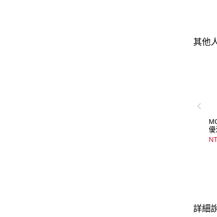
其他
M
優
劑 
NT
Ba
Co
詳細