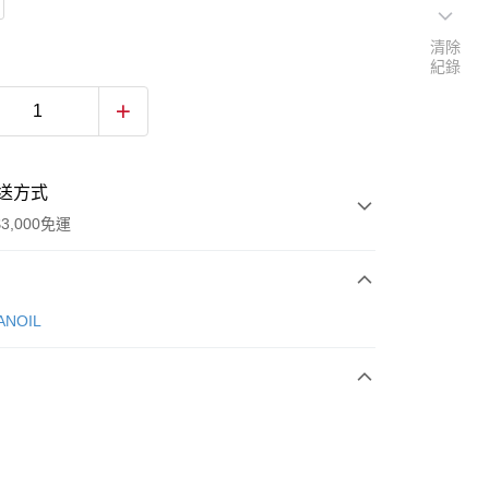
清除
紀錄
送方式
3,000免運
次付款
NOIL