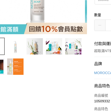
數量
付款與運
超取滿NT$
付款方式
品牌
信用卡一
MOROCCA
LINE Pay
商品特色
Apple Pay
商品編號
街口支付
10509332
商品特色
悠遊付