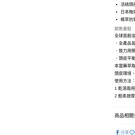
活絡頭
Google Pa
日本梅
植萃抗
AFTEE先
相關說明
銷售重點
【關於「A
全球首創
AFTEE
．全產品
便利好安
運送方式
１．簡單
．致力用
２．便利
付款後全
．頭皮平
３．安心
每筆NT$1
本當藥萃
【「AFT
頭皮環境
付款後萊
１．於結帳
使用方法
付」結帳
每筆NT$1
２．訂單
1.乾濕兩
３．收到繳
付款後7-1
2.輕柔按
／ATM／
每筆NT$1
※ 請注意
絡購買商品
先享後付
宅配
商品相關分
※ 交易是
每筆NT$1
是否繳費成
MOROCCA
付客戶支
分享
宅配-離島