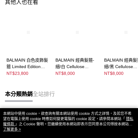
其他人也在看
BALMAIN 白色皮飾髮
BALMAIN 經典髮箍-
BALMAIN 經典髮
箍 Limited Edition
細/白 Cellulose
細/黑 Cellulose
White Leather Puffed
Acetate Headband
Acetate Headba
NT$23,800
NT$8,000
NT$8,000
Headband
White/Black Small
Black/White Smal
本分類熱銷
全站排行
本網站中使用 cookie，欲查詢有關本網站使用 cookie 方式之詳情，及若您不希
熱門標籤
望在電腦上使用 cookie 時應如何變更電腦的 cookie 設定，請參閱本網站「
隱私
權條款
」之 Cookie 聲明。您繼續使用本網站即表示您同意本公司得按本網站使
用條款之 Cookie 聲明使用 cookie。
了解更多 >