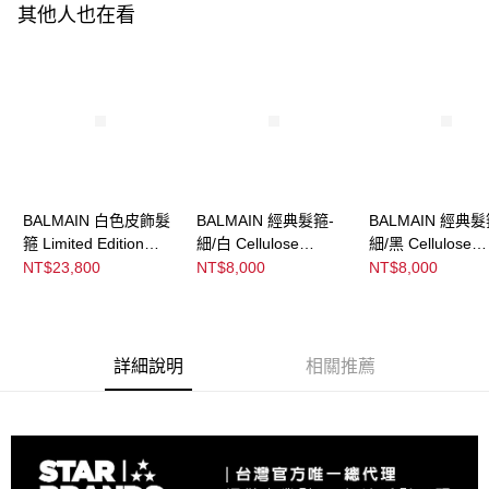
ATM／網路銀行／等多元方式進行付款，方視為交易完成。
其他人也在看
※ 請注意：結帳手續完成當下不需立刻繳費，但若您需要取消訂單，請聯絡
購買商品的店家。未經商家同意取消之訂單仍視為有效，需透過AFTEE先享
後付繳納相關費用。
※ 交易是否成功請以「AFTEE先享後付 」之結帳頁面顯示為準，若有關於
是否繳費成功／繳費後需取消欲退款等相關疑問，請聯繫「AFTEE先享後付
客戶支援中心」
https://netprotections.freshdesk.com/support/home
【注意事項】
１．透過由恩沛科技股份有限公司提供之「AFTEE先享後付」服務完成之交
易，需依本服務之必要範圍內提供個人資料，並將交易相關給付款項請求債
權轉讓予恩沛科技股份有限公司。
BALMAIN 白色皮飾髮
BALMAIN 經典髮箍-
BALMAIN 經典髮
２．關於個人資料處理事宜，請瀏覽以下網址：
箍 Limited Edition
細/白 Cellulose
細/黑 Cellulose
https://aftee.tw/terms/#terms3
White Leather Puffed
Acetate Headband
Acetate Headba
NT$23,800
NT$8,000
NT$8,000
３．未成年的使用者請事先徵得法定代理人或監護人之同意方可使用
Headband
White/Black Small
Black/White Smal
「AFTEE先享後付」，若未經同意申辦者引起之損失，本公司不負相關責
任。
４．使用「AFTEE先享後付」時，將依據個別帳號之用戶狀況，依本公司即
時審查核予不同之上限額度；若仍有額度不足之情形，本公司將視審查結果
詳細說明
相關推薦
請求用戶進行身份認證。
５．嚴禁一人註冊多個帳號或使用他人資訊註冊。若發現惡意使用之情形，
恩沛科技股份有限公司將有權停止該用戶之使用額度並採取法律行動。