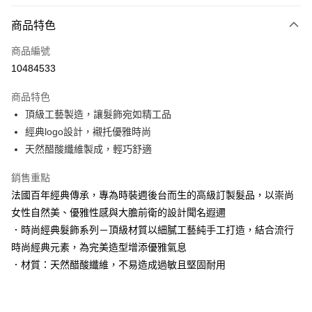
LINE Pay
商品特色
Apple Pay
商品編號
街口支付
10484533
悠遊付
商品特色
Google Pay
頂級工藝製造，讓髮飾宛如精工品
AFTEE先享後付
經典logo設計，襯托優雅時尚
相關說明
天然醋酸纖維製成，輕巧舒適
【關於「AFTEE先享後付」】
AFTEE先享後付是「在收到商品之後才付款」的支付方式。 讓您購物簡單
銷售重點
運送方式
便利好安心！
法國百年經典傳承，專為時裝週後台而生的高級訂製髮品，以崇尚
１．簡單：不需註冊會員、不需綁卡、不需儲值。
宅配
女性自然美、優雅性感與大膽前衛的設計聞名遐邇
２．便利：只要手機號碼，簡訊認證，即可結帳。
每筆NT$120，滿NT$3,000(含以上)免運費
３．安心：先確認商品／服務後，再付款。
．時尚經典髮飾系列－頂級材質以細膩工藝純手工打造，結合流行
時尚經典元素，為完美造型增添優雅氣息
宅配-離島
【「AFTEE先享後付」結帳流程】
１．於結帳方式選擇「AFTEE先享後付」後，將跳轉至「AFTEE先享後付」
．材質：天然醋酸纖維，不易造成過敏且堅固耐用
每筆NT$320，滿NT$3,000(含以上)免運費
結帳頁面，進行簡訊認證並確認金額後，即可完成結帳。
２．訂單成立數日內，您將收到繳費通知簡訊。
３．收到繳費通知簡訊後14天內，點擊此簡訊中的連結，可透過四大超商／