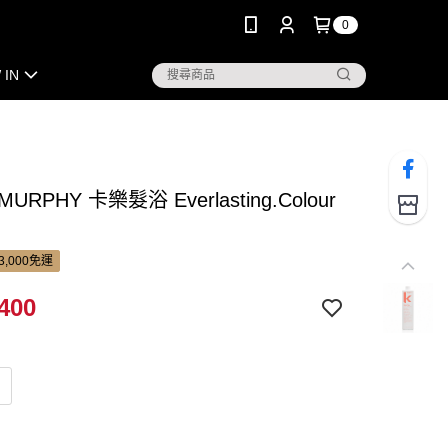
0
 IN
MURPHY 卡樂髮浴 Everlasting.Colour
3,000免運
400