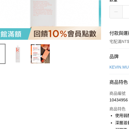
付款與運
宅配滿NT$
付款方式
品牌
信用卡一
KEVIN.M
LINE Pay
商品特色
Apple Pay
商品編號
街口支付
10434956
商品特色
悠遊付
使用弱
Google Pa
深層滋