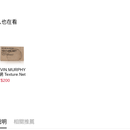
求債權轉
▌爸氣加碼
２．關於
https://aft
３．未成
人也在看
「AFTE
任。
４．使用「
即時審查
結果請求
５．嚴禁
形，恩沛
動。
EVIN.MURPHY
 Texture.Net
$200
說明
相關推薦