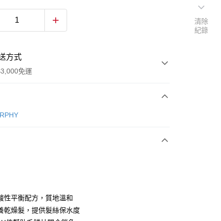
清除
紀錄
送方式
3,000免運
次付款
URPHY
酸性平衡配方，質地溫和
y
養乾燥髮，提供髮絲保水度