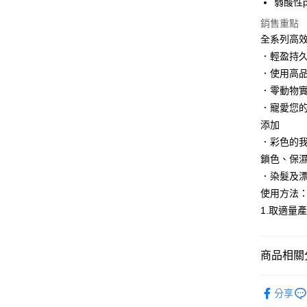
弱酸性
AFTEE先
相關說明
銷售重點
【關於「A
全系列高效
AFTEE
．輕盈持
便利好安
運送方式
１．簡單
．使用高
２．便利
宅配
．零動物
３．安心
每筆NT$1
．寵愛您
【「AFT
添加
宅配-離島
１．於結帳
．彩色的我
付」結帳
每筆NT$3
２．訂單
鎖色、保
３．收到繳
．染髮及
／ATM／
使用方法
※ 請注意
絡購買商品
1.取適量
先享後付
※ 交易是
是否繳費成
商品相關分
付客戶支
【注意事
KEVIN.M
１．透過由
分享
商品類別
交易，需