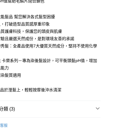
pH值幫助毛鱗片閉合鎖色
享後付
FTEE先享後付」】
能髮品 幫您解決各式髮型困擾
先享後付是「在收到商品之後才付款」的支付方式。 讓您購物簡單
久，打破造型品質感厚重印象
心！
：不需註冊會員、不需綁卡、不需儲值。
品質護膚科技，保護您的頭皮與肌膚
：只要手機號碼，簡訊認證，即可結帳。
實驗且嚴選天然成份，是對環境友善的承諾
：先確認商品／服務後，再付款。
20，滿NT$3,000(含以上)免運費
的秀髮：全產品使用7大優質天然成分，堅持不使用化學
EE先享後付」結帳流程】
方式選擇「AFTEE先享後付」後，將跳轉至「AFTEE先享後
 卡樂系列－專為染後髮設計，可平衡頭髮pH值，增加
頁面，進行簡訊認證並確認金額後，即可完成結帳。
20，滿NT$3,000(含以上)免運費
成立數日內，您將收到繳費通知簡訊。
濕能力
費通知簡訊後14天內，點擊此簡訊中的連結，可透過四大超商
漂染髮質適用
網路銀行／等多元方式進行付款，方視為交易完成。
：
：結帳手續完成當下不需立刻繳費，但若您需要取消訂單，請聯
的店家。未經商家同意取消之訂單仍視為有效，需透過AFTEE
產品於溼髮上，輕輕按摩後沖水清潔
繳納相關費用。
否成功請以「AFTEE先享後付 」之結帳頁面顯示為準，若有關於
功／繳費後需取消欲退款等相關疑問，請聯繫「AFTEE先享後
類 (3)
援中心」
https://netprotections.freshdesk.com/support/home
項】
URPHY
大容量系列
恩沛科技股份有限公司提供之「AFTEE先享後付」服務完成之
客服
洗髮精/洗髮露
依本服務之必要範圍內提供個人資料，並將交易相關給付款項請