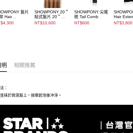
求債權轉
２．關於
HOWPONY 髮片
SHOWPONY 20＂
SHOWPONY 尖尾
SHOWPO
https://aft
 Hair
貼式髮片 20＂
梳 Tail Comb
Hair Exte
３．未成
tension Holder
Tape Extensions
Cape
$4,300
NT$10,600
NT$600
NT$3,800
「AFTE
任。
４．使用「
即時審查
結果請求
５．嚴禁
形，恩沛
動。
說明
相關推薦
方法：
量塗抹於微濕髮上，按摩起泡後沖淨。