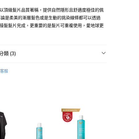
享後付
ony以頂級髮片品質著稱，提供自然隱形且舒適度極佳的佩
FTEE先享後付」】
不論是柔美的漸層髮色或是生動的挑染線條都可以透過
先享後付是「在收到商品之後才付款」的支付方式。 讓您購物簡單
ony接髮髮片完成，更重要的是髮片可重複使用，愛地球更
心！
：不需註冊會員、不需綁卡、不需儲值。
。
：只要手機號碼，簡訊認證，即可結帳。
家取貨
：先確認商品／服務後，再付款。
00，滿NT$3,000(含以上)免運費
類 (3)
EE先享後付」結帳流程】
爾富取貨
方式選擇「AFTEE先享後付」後，將跳轉至「AFTEE先享後
NY
接髮專業護理
頁面，進行簡訊認證並確認金額後，即可完成結帳。
00，滿NT$3,000(含以上)免運費
客服
成立數日內，您將收到繳費通知簡訊。
洗髮精/洗髮露
費通知簡訊後14天內，點擊此簡訊中的連結，可透過四大超商
1取貨
網路銀行／等多元方式進行付款，方視為交易完成。
✦全館滿額回饋10%會員點數
00，滿NT$3,000(含以上)免運費
：結帳手續完成當下不需立刻繳費，但若您需要取消訂單，請聯
的店家。未經商家同意取消之訂單仍視為有效，需透過AFTEE
繳納相關費用。
否成功請以「AFTEE先享後付 」之結帳頁面顯示為準，若有關於
20，滿NT$3,000(含以上)免運費
功／繳費後需取消欲退款等相關疑問，請聯繫「AFTEE先享後
援中心」
https://netprotections.freshdesk.com/support/home
項】
20，滿NT$3,000(含以上)免運費
恩沛科技股份有限公司提供之「AFTEE先享後付」服務完成之
依本服務之必要範圍內提供個人資料，並將交易相關給付款項請