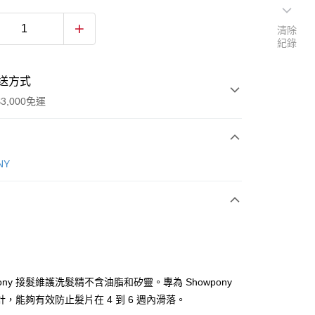
清除
紀錄
送方式
3,000免運
次付款
NY
pony 接髮維護洗髮精不含油脂和矽靈。專為 Showpony
y
計，能夠有效防止髮片在 4 到 6 週內滑落。