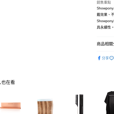
AFTEE先
銷售重點
相關說明
Showp
【關於「A
戴效果、
AFTEE
Showp
便利好安
運送方式
１．簡單
具永續性
２．便利
付款後全
３．安心
每筆NT$1
商品相關分
【「AFT
付款後萊
１．於結帳
SHOWPO
付」結帳
每筆NT$1
分享
２．訂單
商品類別
３．收到繳
付款後7-1
／ATM／
▌爸氣加碼
每筆NT$1
※ 請注意
絡購買商品
先享後付
宅配
人也在看
※ 交易是
每筆NT$1
是否繳費成
付客戶支
宅配-離島
【注意事
每筆NT$3
１．透過由
交易，需