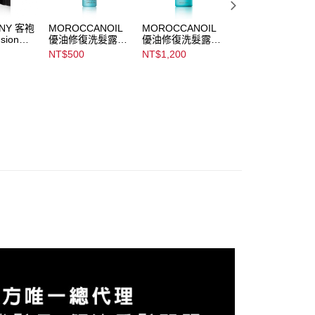
讓予恩沛科技股份有限公司。
個人資料處理事宜，請瀏覽以下網址：
NY 客袍
MOROCCANOIL
MOROCCANOIL
SHOWPONY 20
ee.tw/terms/#terms3
nsion
優油修復洗髮露
優油修復洗髮露
仿真髮片 20＂
年的使用者請事先徵得法定代理人或監護人之同意方可使用
Moisture Repair
Moisture Repair
Skin Weft Tape
NT$500
NT$1,200
NT$14,400
E先享後付」，若未經同意申辦者引起之損失，本公司不負相關責
Shampoo
Shampoo
AFTEE先享後付」時，將依據個別帳號之用戶狀況，依本公司
核予不同之上限額度；若仍有額度不足之情形，本公司將視審查
用戶進行身份認證。
一人註冊多個帳號或使用他人資訊註冊。若發現惡意使用之情
科技股份有限公司將有權停止該用戶之使用額度並採取法律行