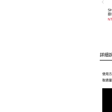
S
掛架
Ex
NT
詳細
使用
取適