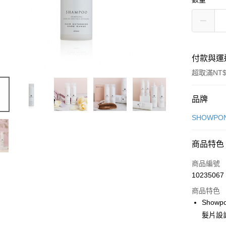
付款與運
超取滿NT$
付款方式
品牌
信用卡一
SHOWPO
LINE Pay
商品特色
Apple Pay
商品編號
街口支付
10235067
商品特色
悠遊付
Show
Google Pa
髮片設