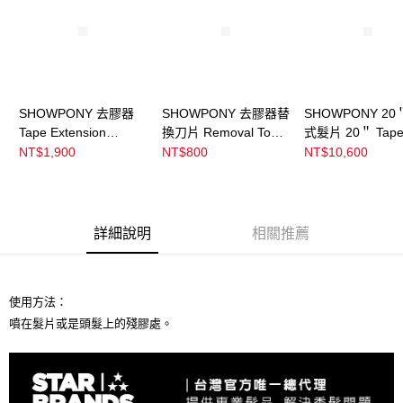
宅配
購買商品的店家。未經商家同意取消之訂單仍視為有效，需透過AFTEE先享
後付繳納相關費用。
每筆NT$120，滿NT$3,000(含以上)免運費
※ 交易是否成功請以「AFTEE先享後付 」之結帳頁面顯示為準，若有關於
是否繳費成功／繳費後需取消欲退款等相關疑問，請聯繫「AFTEE先享後付
宅配-離島
客戶支援中心」
https://netprotections.freshdesk.com/support/home
每筆NT$320，滿NT$3,000(含以上)免運費
【注意事項】
SHOWPONY 去膠器
SHOWPONY 去膠器替
SHOWPONY 20
１．透過由恩沛科技股份有限公司提供之「AFTEE先享後付」服務完成之交
Tape Extension
換刀片 Removal Tool
式髮片 20＂ Tap
易，需依本服務之必要範圍內提供個人資料，並將交易相關給付款項請求債
Removal Tool
Blades
Extensions
NT$1,900
NT$800
NT$10,600
權轉讓予恩沛科技股份有限公司。
２．關於個人資料處理事宜，請瀏覽以下網址：
https://aftee.tw/terms/#terms3
３．未成年的使用者請事先徵得法定代理人或監護人之同意方可使用
「AFTEE先享後付」，若未經同意申辦者引起之損失，本公司不負相關責
詳細說明
相關推薦
任。
４．使用「AFTEE先享後付」時，將依據個別帳號之用戶狀況，依本公司即
時審查核予不同之上限額度；若仍有額度不足之情形，本公司將視審查結果
請求用戶進行身份認證。
５．嚴禁一人註冊多個帳號或使用他人資訊註冊。若發現惡意使用之情形，
使用方法：
恩沛科技股份有限公司將有權停止該用戶之使用額度並採取法律行動。
噴在髮片或是頭髮上的殘膠處。