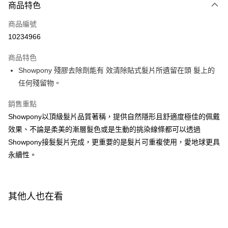
商品特色
Apple Pay
商品編號
街口支付
10234966
悠遊付
商品特色
Google Pay
Showpony 殘膠去除劑能有 效清除貼式髮片所遺留在頭 髮上的
AFTEE先享後付
任何殘留物。
相關說明
銷售重點
【關於「AFTEE先享後付」】
AFTEE先享後付是「在收到商品之後才付款」的支付方式。 讓您購物簡單
Showpony以頂級髮片品質著稱，提供自然隱形且舒適度極佳的佩戴
運送方式
便利好安心！
效果、不論是柔美的漸層髮色或是生動的挑染線條都可以透過
１．簡單：不需註冊會員、不需綁卡、不需儲值。
付款後全家取貨
Showpony接髮髮片完成，更重要的是髮片可重複使用，愛地球更具
２．便利：只要手機號碼，簡訊認證，即可結帳。
每筆NT$100，滿NT$3,000(含以上)免運費
３．安心：先確認商品／服務後，再付款。
永續性。
付款後萊爾富取貨
【「AFTEE先享後付」結帳流程】
１．於結帳方式選擇「AFTEE先享後付」後，將跳轉至「AFTEE先享後付」
每筆NT$100，滿NT$3,000(含以上)免運費
結帳頁面，進行簡訊認證並確認金額後，即可完成結帳。
其他人也在看
２．訂單成立數日內，您將收到繳費通知簡訊。
付款後7-11取貨
３．收到繳費通知簡訊後14天內，點擊此簡訊中的連結，可透過四大超商／
每筆NT$100，滿NT$3,000(含以上)免運費
ATM／網路銀行／等多元方式進行付款，方視為交易完成。
※ 請注意：結帳手續完成當下不需立刻繳費，但若您需要取消訂單，請聯絡