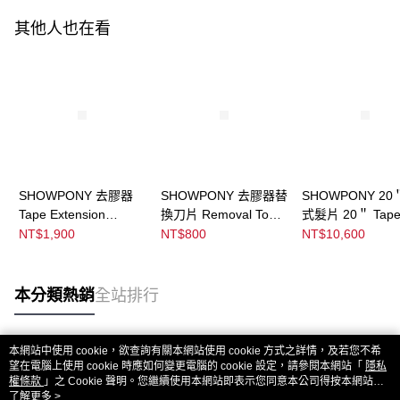
其他人也在看
SHOWPONY 去膠器
SHOWPONY 去膠器替
SHOWPONY 20
Tape Extension
換刀片 Removal Tool
式髮片 20＂ Tap
Removal Tool
Blades
Extensions
NT$1,900
NT$800
NT$10,600
本分類熱銷
全站排行
本網站中使用 cookie，欲查詢有關本網站使用 cookie 方式之詳情，及若您不希
熱門標籤
望在電腦上使用 cookie 時應如何變更電腦的 cookie 設定，請參閱本網站「
隱私
權條款
」之 Cookie 聲明。您繼續使用本網站即表示您同意本公司得按本網站使
用條款之 Cookie 聲明使用 cookie。
了解更多 >