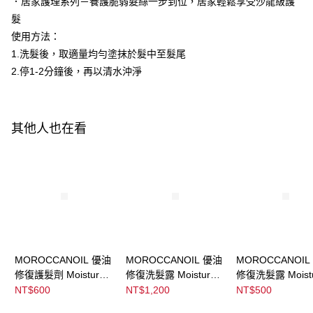
．居家護理系列－養護脆弱髮絲一步到位，居家輕鬆享受沙龍級護
３．收到繳費通知簡訊後14天內，點擊此簡訊中的連結，可透過四大超商／
每筆NT$100，滿NT$3,000(含以上)免運費
ATM／網路銀行／等多元方式進行付款，方視為交易完成。
髮
※ 請注意：結帳手續完成當下不需立刻繳費，但若您需要取消訂單，請聯絡
使用方法：
宅配
購買商品的店家。未經商家同意取消之訂單仍視為有效，需透過AFTEE先享
後付繳納相關費用。
1.洗髮後，取適量均勻塗抹於髮中至髮尾
每筆NT$120，滿NT$3,000(含以上)免運費
※ 交易是否成功請以「AFTEE先享後付 」之結帳頁面顯示為準，若有關於
2.停1-2分鐘後，再以清水沖淨
是否繳費成功／繳費後需取消欲退款等相關疑問，請聯繫「AFTEE先享後付
宅配-離島
客戶支援中心」
https://netprotections.freshdesk.com/support/home
每筆NT$320，滿NT$3,000(含以上)免運費
【注意事項】
其他人也在看
１．透過由恩沛科技股份有限公司提供之「AFTEE先享後付」服務完成之交
易，需依本服務之必要範圍內提供個人資料，並將交易相關給付款項請求債
權轉讓予恩沛科技股份有限公司。
２．關於個人資料處理事宜，請瀏覽以下網址：
https://aftee.tw/terms/#terms3
３．未成年的使用者請事先徵得法定代理人或監護人之同意方可使用
「AFTEE先享後付」，若未經同意申辦者引起之損失，本公司不負相關責
任。
４．使用「AFTEE先享後付」時，將依據個別帳號之用戶狀況，依本公司即
時審查核予不同之上限額度；若仍有額度不足之情形，本公司將視審查結果
請求用戶進行身份認證。
MOROCCANOIL 優油
MOROCCANOIL 優油
MOROCCANOIL
５．嚴禁一人註冊多個帳號或使用他人資訊註冊。若發現惡意使用之情形，
修復護髮劑 Moisture
修復洗髮露 Moisture
修復洗髮露 Moist
恩沛科技股份有限公司將有權停止該用戶之使用額度並採取法律行動。
Repair Conditioner
Repair Shampoo
Repair Shampoo
NT$600
NT$1,200
NT$500