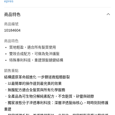
epres
LINE Pay
商品特色
Apple Pay
商品編號
街口支付
10184604
悠遊付
商品特色
Google Pay
質地輕盈，適合所有髮質使用
AFTEE先享後付
雙效合成配方，可做為免沖護髮
相關說明
特殊專利科技，重建頭髮鏈鍵結構
【關於「AFTEE先享後付」】
AFTEE先享後付是「在收到商品之後才付款」的支付方式。 讓您購物簡單
銷售重點
運送方式
便利好安心！
結構還原革命超進化 一步驟拯救粗糙斷裂
１．簡單：不需註冊會員、不需綁卡、不需儲值。
付款後全家取貨
．以最簡單的操作達到最完美的效果
２．便利：只要手機號碼，簡訊認證，即可結帳。
每筆NT$100，滿NT$3,000(含以上)免運費
３．安心：先確認商品／服務後，再付款。
．無酸配方適合全髮質與所有化學服務
．全產品為可生物分解純素配方，不含麩質、矽靈與硫醇
付款後萊爾富取貨
【「AFTEE先享後付」結帳流程】
１．於結帳方式選擇「AFTEE先享後付」後，將跳轉至「AFTEE先享後付」
．獨家液態分子滲透專利科技：深層滲透髮絲核心，時時刻刻修護
每筆NT$100，滿NT$3,000(含以上)免運費
結帳頁面，進行簡訊認證並確認金額後，即可完成結帳。
重建
２．訂單成立數日內，您將收到繳費通知簡訊。
付款後7-11取貨