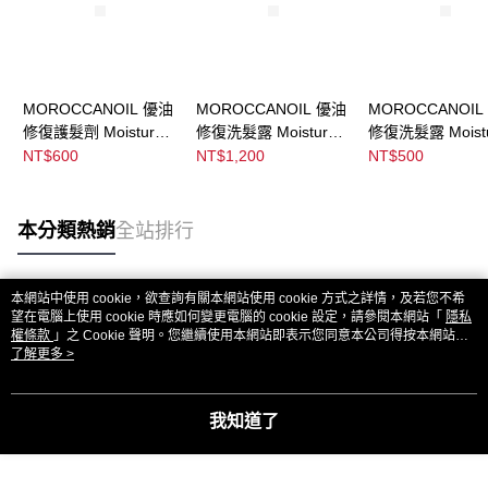
MOROCCANOIL 優油
MOROCCANOIL 優油
MOROCCANOIL
修復護髮劑 Moisture
修復洗髮露 Moisture
修復洗髮露 Moist
Repair Conditioner
Repair Shampoo
Repair Shampoo
NT$600
NT$1,200
NT$500
本分類熱銷
全站排行
本網站中使用 cookie，欲查詢有關本網站使用 cookie 方式之詳情，及若您不希
熱門標籤
望在電腦上使用 cookie 時應如何變更電腦的 cookie 設定，請參閱本網站「
隱私
權條款
」之 Cookie 聲明。您繼續使用本網站即表示您同意本公司得按本網站使
用條款之 Cookie 聲明使用 cookie。
了解更多 >
我知道了