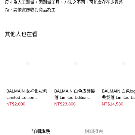
ATM／網路銀行／等多元方式進行付款，方視為交易完成。
尺寸為人工測量，因測量工具、方法之不同，可能會存在少數差
※ 請注意：結帳手續完成當下不需立刻繳費，但若您需要取消訂單，請聯絡
距，請依實際收到商品為主
購買商品的店家。未經商家同意取消之訂單仍視為有效，需透過AFTEE先享
後付繳納相關費用。
※ 交易是否成功請以「AFTEE先享後付 」之結帳頁面顯示為準，若有關於
是否繳費成功／繳費後需取消欲退款等相關疑問，請聯繫「AFTEE先享後付
客戶支援中心」
https://netprotections.freshdesk.com/support/home
其他人也在看
【注意事項】
１．透過由恩沛科技股份有限公司提供之「AFTEE先享後付」服務完成之交
易，需依本服務之必要範圍內提供個人資料，並將交易相關給付款項請求債
權轉讓予恩沛科技股份有限公司。
２．關於個人資料處理事宜，請瀏覽以下網址：
https://aftee.tw/terms/#terms3
３．未成年的使用者請事先徵得法定代理人或監護人之同意方可使用
「AFTEE先享後付」，若未經同意申辦者引起之損失，本公司不負相關責
任。
BALMAIN 女神化妝包
BALMAIN 白色皮飾髮
BALMAIN 白色lo
４．使用「AFTEE先享後付」時，將依據個別帳號之用戶狀況，依本公司即
Limited Edition
箍 Limited Edition
典髮箍 Limited Edi
時審查核予不同之上限額度；若仍有額度不足之情形，本公司將視審查結果
請求用戶進行身份認證。
Cosmetic Bag
White Leather Puffed
Acetate Headba
NT$2,000
NT$23,800
NT$14,580
５．嚴禁一人註冊多個帳號或使用他人資訊註冊。若發現惡意使用之情形，
Headband
Large
恩沛科技股份有限公司將有權停止該用戶之使用額度並採取法律行動。
詳細說明
相關推薦