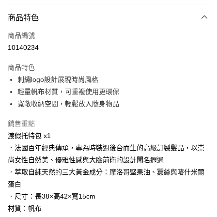
LINE Pay
商品特色
Apple Pay
商品編號
街口支付
10140234
悠遊付
商品特色
Google Pay
刺繡logo設計展現時尚風格
AFTEE先享後付
輕量帆布材質，可重複使用更環保
相關說明
寬敞收納空間，輕鬆放入隨身物品
【關於「AFTEE先享後付」】
AFTEE先享後付是「在收到商品之後才付款」的支付方式。 讓您購物簡單
銷售重點
運送方式
便利好安心！
渡假托特包 x1
１．簡單：不需註冊會員、不需綁卡、不需儲值。
宅配
．法國百年經典傳承，專為時裝週後台而生的高級訂製髮品，以崇
２．便利：只要手機號碼，簡訊認證，即可結帳。
每筆NT$120，滿NT$3,000(含以上)免運費
３．安心：先確認商品／服務後，再付款。
尚女性自然美、優雅性感與大膽前衛的設計聞名遐邇
．萃取自純天然的三大黃金成分：摩洛哥堅果油、蠶絲與喀什米爾
宅配-離島
【「AFTEE先享後付」結帳流程】
１．於結帳方式選擇「AFTEE先享後付」後，將跳轉至「AFTEE先享後付」
蛋白
每筆NT$320，滿NT$3,000(含以上)免運費
結帳頁面，進行簡訊認證並確認金額後，即可完成結帳。
．尺寸：長38×高42×寬15cm
２．訂單成立數日內，您將收到繳費通知簡訊。
材質：帆布
３．收到繳費通知簡訊後14天內，點擊此簡訊中的連結，可透過四大超商／